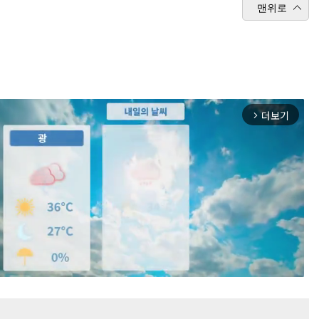
맨위로
더보기
arrow_forward_ios