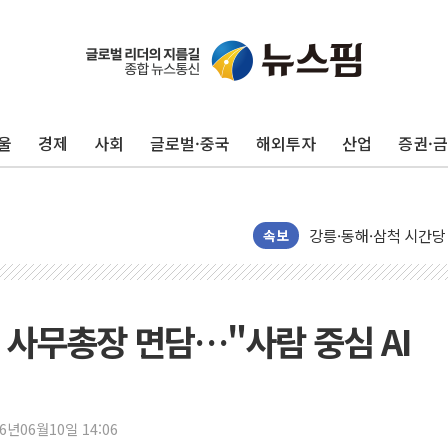
울
경제
사회
글로벌·중국
해외투자
산업
증권·
이번주 국내 주요 금융일정
美, 이란전 출구전략 
강릉·동해·삼척 시간당
폐기물 수거하다 참변
속보
서울 중랑구 주택가서 
李대통령 "결혼 때문에 
여수 오동도 인근 해상
O 사무총장 면담…"사람 중심 AI
추미애, '위안부' 피해
인천 선재도 갯벌서 해루
인천서 말다툼 중 어머니
26년06월10일 14:06
'화합' 꺼낸 김민석에