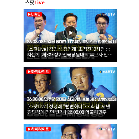
스팟
Live
[스팟Live] 김민석·정청래 ‘초접전’ 2차전 승
자는?...제3차 정기전국당원대회 후보자 인천
합동연설회 생중계 | 26.08.08
[스팟Live] 정청래 “뻔뻔하다”…‘화합’ 꺼낸
김민석에 정면 반격 | 26.08.08 더불어민주당
당대표·최고위원 후보 제주 합동연설회