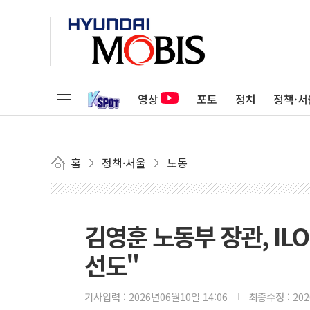
영상
포토
정치
정책·서
홈
정책·서울
노동
김영훈 노동부 장관, IL
선도"
기사입력 :
2026년06월10일 14:06
최종수정 :
20