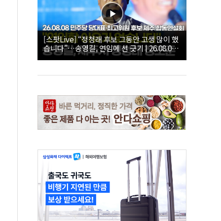
[스팟Live] “정청래 후보 그동안 고생 많이 했
습니다”…송영길, 연임에 선 긋기 | 26.08.08
더불어민주당 당대표·최고위원 후보 제주 합
동연설회