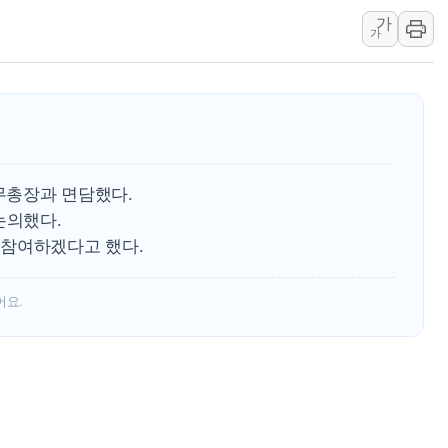
가
李대통령, ISA 개편 
가
동해중부 전 해상 풍랑
연일 폭염에 온열질환 
中 전방위 아파트 부양
인제 용대리 계곡서 수
동해시, 11~14일 '
사무총장과 면담했다.
강원 중·남부 동해안 
 논의했다.
청양 밭에서 일하던 9
 참여하겠다고 했다.
폭염에 車 운전면허 기
어요.