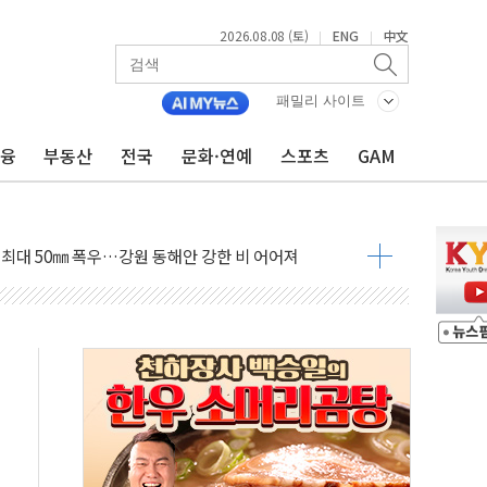
2026.08.08 (토)
ENG
中文
|
|
패밀리 사이트
금융
부동산
전국
문화·연예
스포츠
GAM
(8.10~8.14)
만지작…공습 한계·탄약 부족 현실화
 최대 50㎜ 폭우…강원 동해안 강한 비 어어져
…60대 환경미화원 수거차에 치여 사망
흉기 난동…60대 남성 2명 숨져
손해 보는 일 없게"…'결혼 페널티' 22개 과제 손본다
서 모터보트 전복…1명 사망·1명 실종
자 기림의 날 참석..."국제적 시민 연대로 목소리 내야"
질 중 실종 60대 나흘만에 숨진 채 발견
 흉기 살해 10대 아들 체포
 '뻔뻔' 받아친 정청래…제주 연설서 신경전 고조