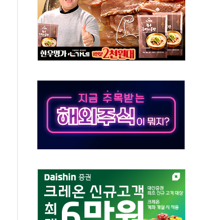
재검토 지시…與 "적극 환영"·野 "졸속 국정"
주의보…10일까지 최대 3.5m 높은 물결
사망 23명…정부, 비상대응기구 가동
, 수도 베이징도 부동산 규제 철폐
위 상승으로 피서객 7명 고립…전원 구조
별똥별 멍' 운영…페르세우스 유성우 관측
시간당 50mm 이상 폭우…호우경보 발효
0대 숨져…온열질환 여부 조사
능시험 오전 집중 편성…체감온도 38도 넘으면 중단