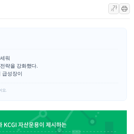
가
리투아니아 국방 "러, 우크라 드론
가
구광모, 내주 실리콘밸리서 젠슨 황
뉴욕증시 개장 전 특징주...모더
김정관 장관 "영업이익 N% 성과
뉴욕증시 프리뷰, 미 주가선물 AI
청와대, 북한 단거리 탄도미사일 발
 앞세워
전략을 강화했다.
터 급성장이
어요.