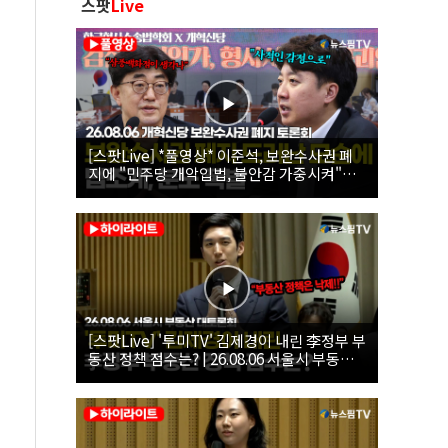
스팟
Live
[스팟Live] *풀영상* 이준석, 보완수사권 폐
지에 "민주당 개악입법, 불안감 가중시켜"｜
26.08.06 개혁신당 보완수사권 폐지 토론회
[스팟Live] '투미TV' 김제경이 내린 李정부 부
동산 정책 점수는? | 26.08.06 서울시 부동산
대토론회