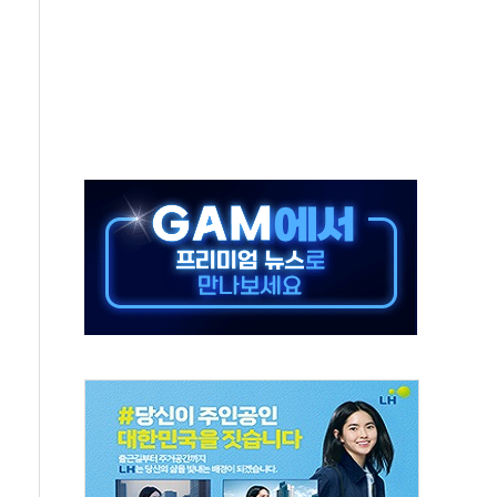
으로 나토 회원국 공격 검토… 거짓 깃발 작전"
 재회…로봇·AI 데이터센터·모빌리티 구체화
나·아이온큐·도어대시↑ VS 샌디스크·피그마·앱러빈↓
급 반대…상법·자본시장법 개정 논의"
주 차익실현 속 혼조세...웨스턴디지털·샌디스크↓
사에 긴급 안보 점검회의