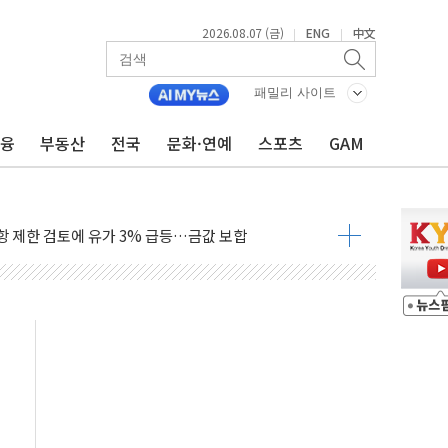
2026.08.07 (금)
ENG
中文
|
|
행정명령 서명…출생시민권 제한 재시동
군수품 부족설 일축 "막대한 무기 보유"
패밀리 사이트
어…다음 과제는 '외형 확대'
금융
부동산
전국
문화·연예
스포츠
GAM
 귀환 조짐에 전월세시장 '긴장'
교환·재매수·다운사이징 '저울질'
항 제한 검토에 유가 3% 급등…금값 보합
다우 5거래일 랠리 '마침표'
합의 막바지.."美와 직접 협상 없어"
·김민석 후보 - 8월 7일
2차 회의…주택 공급 대책 막바지 조율할 듯
자회견·주요 정당 - 8월 7일
통항 제한 추진…美 "통행 막을 권한 없어"
분 상승… "2분기 기업 순이익 21% 증가" 전망