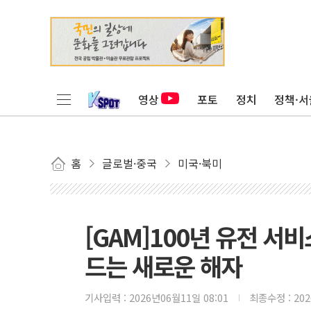
영상
포토
정치
정책·서
홈
글로벌·중국
미국·북미
[GAM]100년 유전 서비
드는 새로운 해자
기사입력 :
2026년06월11일 08:01
최종수정 :
20