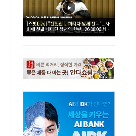
[스팟Live] "전셋집 구하려다 월세 선택"...사
회에 첫발 내디딘 청년의 한탄 | 26.08.06 서울
시 부동산 대토론회