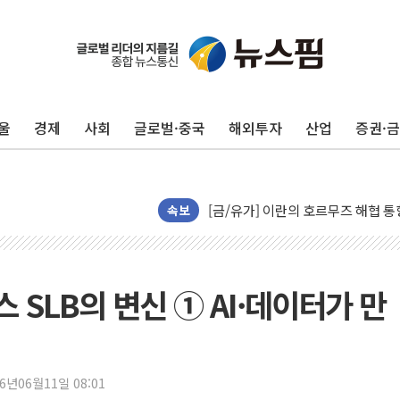
트럼프, '원정출산 시민권 차단' 
트럼프 "이란전 조만간 끝날 것"…
현대리바트, 원가 개선으로 실적 방
울
경제
사회
글로벌·중국
해외투자
산업
증권·
"세금 부담 덜자"…비거주 1주택자
세금 부담 커진 고가 1주택자…맞
[금/유가] 이란의 호르무즈 해협 통
뉴욕증시, 유가·금리 부담에 하락…
속보
이란, 오만과 호르무즈 해협 재개방 
[민주 당권주자 일정] 송영길·정청래
李대통령, 오늘 부동산 정책 점검 
스 SLB의 변신 ① AI·데이터가 만
[오늘의 정치일정] 8월 7일(금)
[오늘의 국회일정] 상임위·세미나·기
이란, 美·이스라엘 선박 호르무즈 
26년06월11일 08:01
유럽증시, 견조한 실적 소화하며 대부