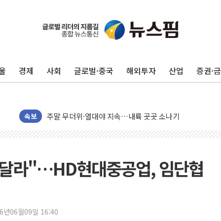
울
경제
사회
글로벌·중국
해외투자
산업
증권·
李대통령, 'ISA·주가누르기 방지법' 전면 재검토 지시
'호우 특보' 경북 울진 시간당 20~30mm 강한 비...가뭄 
주말 무더위·열대야 지속…내륙 곳곳 소나기
오세훈 "용산공원 주택 검토, 민주당 스스로 원칙 뒤집는 
속보
충북 주말 무더위 지속…청주·진천 35도, 곳곳 소나기
10월 보완수사권 폐지·공소청 출범…피해자들 '범죄 사각
민주당, 오늘 제주·인천 경선 발표...김민석 '재역전' vs 정
 달라"…HD현대중공업, 임단협
한상협, 업계 개인정보 보안 새판 짠다…'자율규제단체' 
뉴욕증시, 고용 쇼크에 금리 인상 우려 후퇴…S&P500 
트럼프, 쿡 연준 이사 해임 재추진…"26일까지 의혹 소명"
26년06월09일 16:40
유럽증시, 美 고용 예상 밖 부진에 연준 금리 인상 가능성 