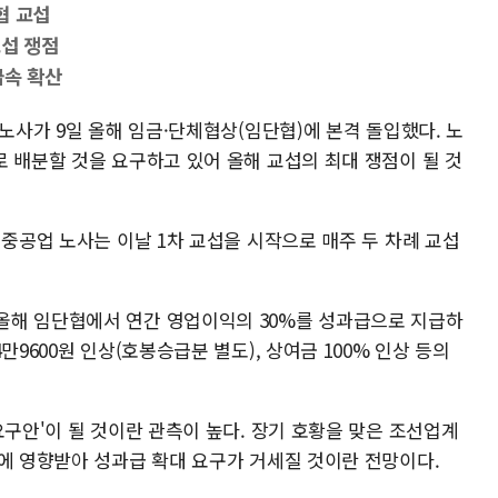
협 교섭
교섭 쟁점
급속 확산
 노사가 9일 올해 임금·단체협상(임단협)에 본격 돌입했다. 노
 배분할 것을 요구하고 있어 올해 교섭의 최대 쟁점이 될 것
대중공업 노사는 이날 1차 교섭을 시작으로 매주 두 차례 교섭
올해 임단협에서 연간 영업이익의 30%를 성과급으로 지급하
만9600원 인상(호봉승급분 별도), 상여금 100% 인상 등의
요구안'이 될 것이란 관측이 높다. 장기 호황을 맞은 조선업계
의에 영향받아 성과급 확대 요구가 거세질 것이란 전망이다.