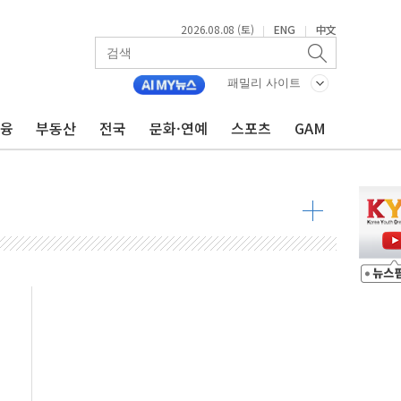
2026.08.08 (토)
ENG
中文
|
|
패밀리 사이트
금융
부동산
전국
문화·연예
스포츠
GAM
해소될 듯
것"
지대' 우려
청래 '격차 확대'
타진
최고치
 요구
낮아지며 상승… STOXX 600 지수는 나흘 연속 최고치