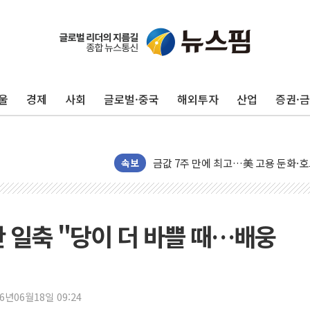
구광모, 내주 실리콘밸리서 젠슨 황 
뉴욕증시 개장 전 특징주...모더나
김정관 장관 "영업이익 N% 성과급
울
경제
사회
글로벌·중국
해외투자
산업
증권·
뉴욕증시 프리뷰, 미 주가선물 AI주
청와대, 북한 단거리 탄도미사일 발사
금값 7주 만에 최고…美 고용 둔화·
[인도증시] 중동 긴장 완화에 실적 호
속보
러, 1인칭시점 드론으로 우크라 민간
[베트남 증시] 지수 하락 속 'DGC
'월가의 황제' 다이먼 "금융시장 레
란 일축 "당이 더 바쁠 때…배웅
양주 섬유염색공장서 화재 1명 중상…
김정관 산업부 장관 "주 52시간 손봐
해군 1함대 창설 80주년…지역과 함께
26년06월18일 09:24
[3보] 북, 원산서 동해로 단거리 탄도