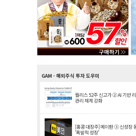
GAM
- 해외주식 투자 도우미
퀄리스 52주 신고가 ② AI 기반 
관리 체계 강화
[홍콩 대장주] 메이퇀 ③ 신성장
'폭발적 성장'