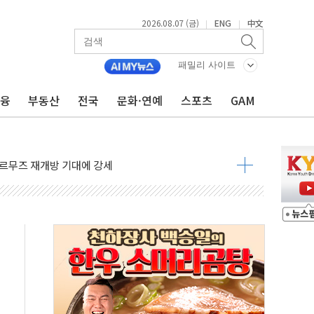
2026.08.07 (금)
ENG
中文
|
|
재회…로봇·AI 데이터센터·모빌리티 구체화
·아이온큐·도어대시↑ VS 샌디스크·피그마·앱러빈↓
패밀리 사이트
 반대…상법·자본시장법 개정 논의"
금융
부동산
전국
문화·연예
스포츠
GAM
 차익실현 속 혼조세...웨스턴디지털·샌디스크↓
에 긴급 안보 점검회의
호르무즈 재개방 기대에 강세
조까지, 상승...호실적 보고 기업 상승세 뚜렷
인 '사파리' 공격… 시민들 공포감 극대화 전략
' 임시 주총 기대감에 홀로 상한가…마진 잔액은 사상 최고
버리지 위험수위…숨은 차입이 더 큰 변수"
대응 1단계 진압 중
야, 경쟁상대 中과 비교해야"
하는 '선봉'의 대민 봉사
미사일 1발 발사… 올해 10번째·42일 만 도발