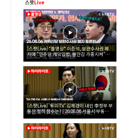
스팟
Live
[스팟Live] *풀영상* 이준석, 보완수사권 폐
지에 "민주당 개악입법, 불안감 가중시켜"｜
26.08.06 개혁신당 보완수사권 폐지 토론회
[스팟Live] '투미TV' 김제경이 내린 李정부 부
동산 정책 점수는? | 26.08.06 서울시 부동산
대토론회