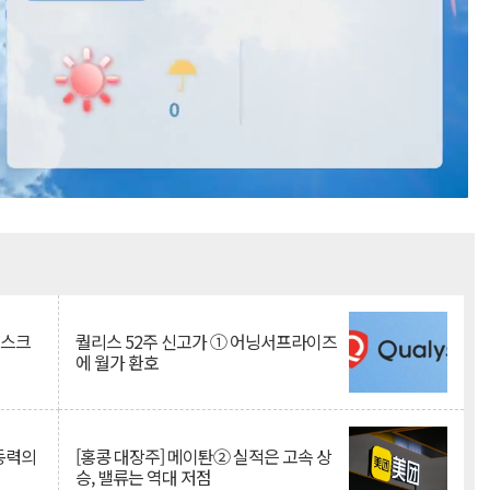
Mute
리스크
퀄리스 52주 신고가 ① 어닝서프라이즈
에 월가 환호
 동력의
[홍콩 대장주] 메이퇀② 실적은 고속 상
승, 밸류는 역대 저점