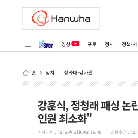
영상
포토
정치
정책·서
홈
정치
청와대·감사원
강훈식, 정청래 패싱 논
인원 최소화"
기사입력 :
2026년06월09일 16:00
최종수정 :
20