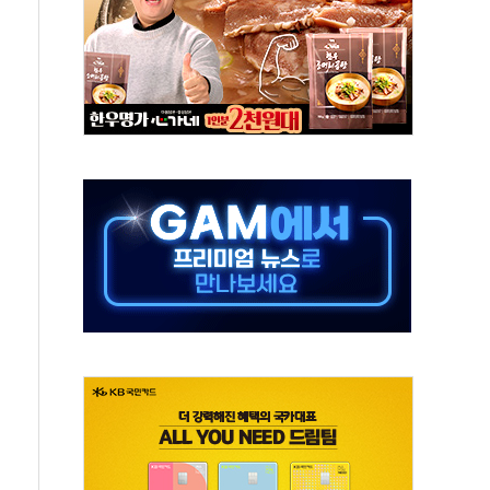
 새 안보 위기… 반군·마약카르텔이 습득해 전투 활용
어선 구조
무해한 표면 부식 물질"
분만에 진화...외국인 노동자 숨져
즌2
축 피해 최소화 '총력 대응'