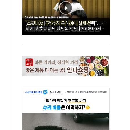
[스팟Live] "전셋집 구하려다 월세 선택"...사
회에 첫발 내디딘 청년의 한탄 | 26.08.06 서울
시 부동산 대토론회