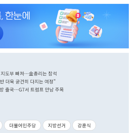
주 지도부 빠져…金총리는 참석
기반 더욱 굳건히 다지는 여정"
방 출국…G7서 트럼프 만남 주목
더불어민주당
지방선거
강훈식