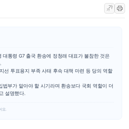
가
우크라 드론 전술, 중남미 콜롬비아에
가
동해해경, 독도 해상서 부유물 감긴 
주한미군 "오산기지 누출, 백린 아닌 
구미 폐염산처리업체서 불 2시간30여
해군과 함께하는 '불금전파, 송정' 시
강원도 폭염특보 11일째…온열질환·가
 대통령 G7 출국 환송에 정청래 대표가 불참한 것은
.
 지선 투표용지 부족 사태 후속 대책 마련 등 당의 역할
 입법부가 맡아야 할 시기라며 환송보다 국회 역할이 더
고 설명했다.
어요.