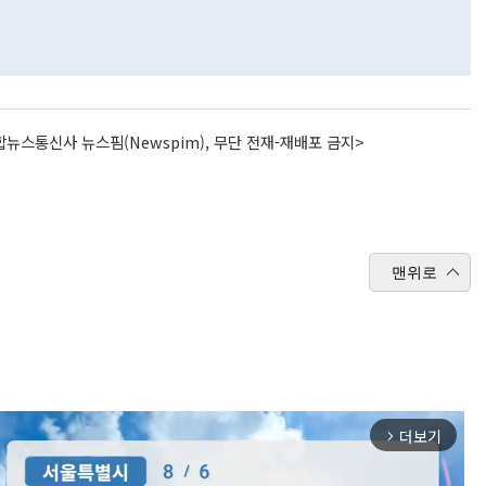
뉴스통신사 뉴스핌(Newspim), 무단 전재-재배포 금지>
맨위로
더보기
arrow_forward_ios