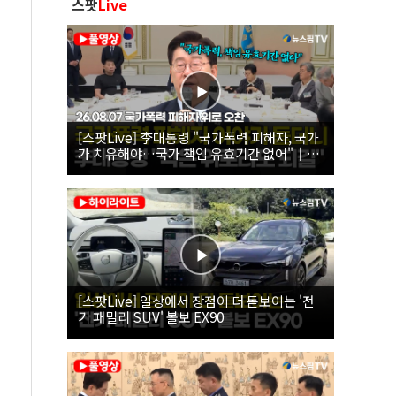
스팟
Live
[스팟Live] 李대통령 "국가폭력 피해자, 국가
가 치유해야…국가 책임 유효기간 없어"｜
26.08.07 국가폭력 피해자 위로 오찬
[스팟Live] 일상에서 장점이 더 돋보이는 '전
기 패밀리 SUV' 볼보 EX90