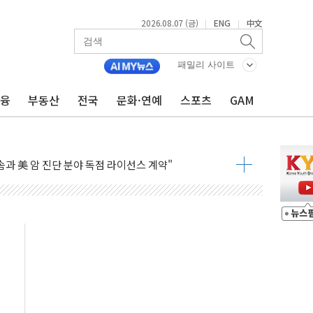
2026.08.07 (금)
ENG
中文
|
|
해 경북 안동·의성 특별재난지역 선포
인에게 흉기 휘두른 30대 세입자…경찰, 현행범 체포
패밀리 사이트
이익 30억원
금융
부동산
전국
문화·연예
스포츠
GAM
 거래 재개…"재무구조 개편"
업 중 온열질환 보장…폭염기 신속 보상 강화
 120억원
과 美 암 진단 분야 독점 라이선스 계약"
제 'VRN11' 캐나다 IND 신청
 3군단과 군 장병 금융교육·전역 지원 협약
-맞춤건강보험' 6개월 배타적사용권 획득
주' 무더기 상폐 위기…관리종목 우려 지정예고 총 63개
특별공급 경쟁률… 실수요자 관심
만의 신' 26일 출시, 유저의 캐릭터가 AI로 플레이한다
 만으로 혜택 얻는 피드코인 이벤트 진행