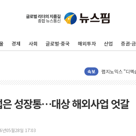
李대통령, 호우 피
'변기 수리' 집주
워트, 상반기 영업
울
경제
사회
글로벌·중국
해외투자
산업
증권·
프롬바이오, 10일
NH농협생명, 농작
아바코, 2분기 매출
랩지노믹스 "디엑솜
속보
보로노이, 폐암 치료
푸본현대생명, 육군
교보생명, '교보K
럽은 성장통…대상 해외사업 엇갈
벼랑 끝 선 '동전
1순위보다 낮은 
컴투스 '제우스: 오
26년05월28일 17:03
네이버 클립, 시청