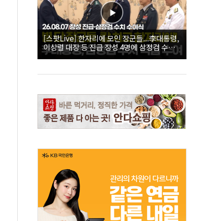
[스팟Live] 한자리에 모인 장군들...李대통령,
이상렬 대장 등 진급 장성 4명에 삼정검 수치
직접 수여｜26.08.07 장성 진급·삼정검 수치
수여식