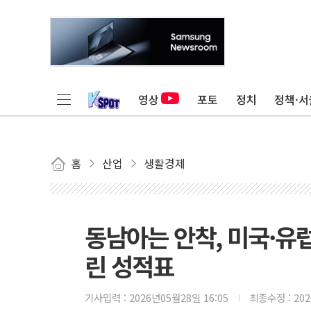
영상
포토
정치
정책·서
홈
산업
생활경제
동남아는 안착, 미국·유
린 성적표
기사입력 :
2026년05월28일 16:05
최종수정 :
20