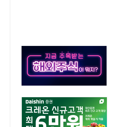
 정상화시 5년 내 9만가구 순증...이주 대란도 제한적
위원회
 3파전…한화·흥국·한투 참여
D직 주 52시간제 개선해야…기술격차 확대 막아야"
임금협약 타결…연봉 6.3% 인상
실리카겔 등 8~9월 공연 라인업 공개