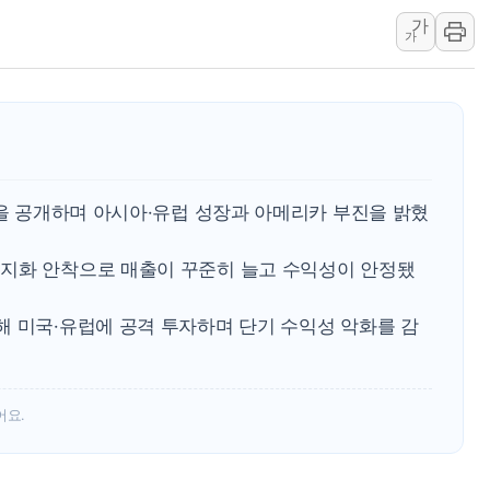
서울 재건축·재개발
가
가
[인사] 공정거래
KDB생명 본입찰
반도체공학회 "R&
카카오, 2026년 
현대카드, 박재범·
적을 공개하며 아시아·유럽 성장과 아메리카 부진을 밝혔
지화 안착으로 매출이 꾸준히 늘고 수익성이 안정됐
해 미국·유럽에 공격 투자하며 단기 수익성 악화를 감
어요.