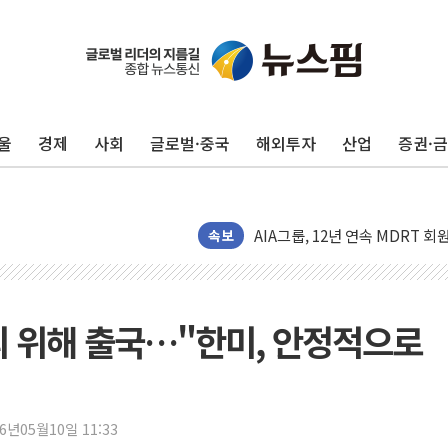
지방공기업 경영평가, 서울농수산식
예천 실종신고 80대 남성 논둑서
"35초마다 중국과 통신"...美
울
경제
사회
글로벌·중국
해외투자
산업
증권·
한병도 "막말 정치를 좌시하지 
원내대책회의 참석하는 한병도
AIA그룹, 12년 연속 MDRT 
속보
[컨콜] 네이버, 멤버십 연계 배송
[컨콜] 네이버 AI탭, 올해 안
[특징주] 포스코퓨처엠, LFP 
의 위해 출국…"한미, 안정적으로
HDC랩스, 'BUILD CON SUMM
와이즈버즈, 상반기 매출 245
배준영 의원 "거주 사용 형태에
26년05월10일 11:33
[컨콜] 네이버, AI탭 월간 활성 