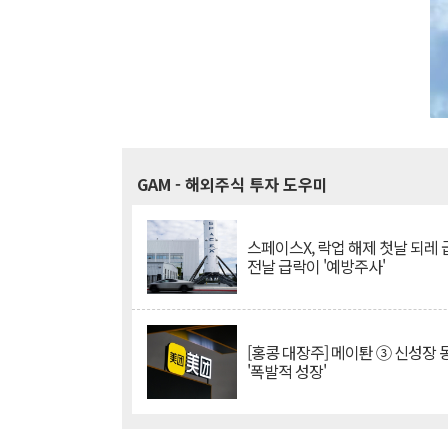
GAM
- 해외주식 투자 도우미
스페이스X, 락업 해제 첫날 되레 급
전날 급락이 '예방주사'
[홍콩 대장주] 메이퇀 ③ 신성장
'폭발적 성장'