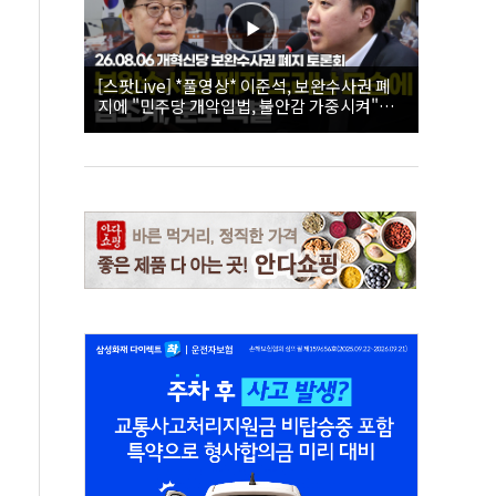
[스팟Live] *풀영상* 이준석, 보완수사권 폐
지에 "민주당 개악입법, 불안감 가중시켜"｜
26.08.06 개혁신당 보완수사권 폐지 토론회