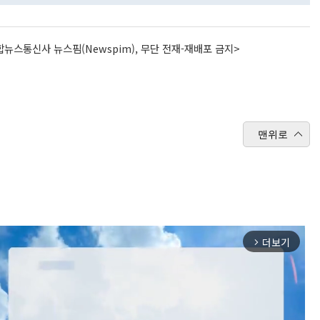
뉴스통신사 뉴스핌(Newspim), 무단 전재-재배포 금지>
맨위로
더보기
arrow_forward_ios