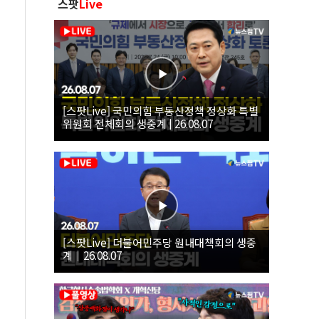
스팟
Live
[스팟Live] 국민의힘 부동산정책 정상화 특별
위원회 전체회의 생중계 | 26.08.07
[스팟Live] 더불어민주당 원내대책회의 생중
계｜26.08.07