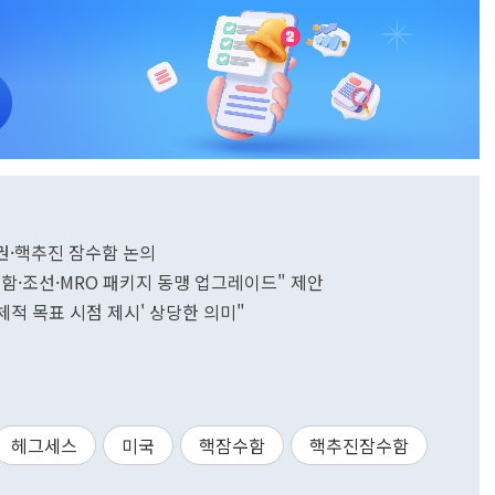
작권·핵추진 잠수함 논의
함·조선·MRO 패키지 동맹 업그레이드" 제안
구체적 목표 시점 제시' 상당한 의미"
헤그세스
미국
핵잠수함
핵추진잠수함