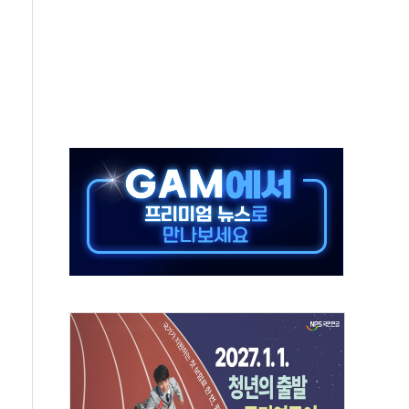
고한 파트너십 이어갈 예정"
항의 서한…"표현의 자유 위협"
.2분기 영업이익 121% 급증
울·경기·충북 선관위 등 추가 압수수색
, 30일 2주년 기념 행사
..RSU 세제지원 긍정 검토되길"
영대상 환경부분 최우수상 수상