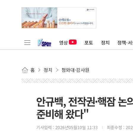
영상
포토
정치
정책·서
홈
정치
청와대·감사원
안규백, 전작권·핵잠 논
준비해 왔다"
기사입력 :
2026년05월10일 11:33
최종수정 :
20