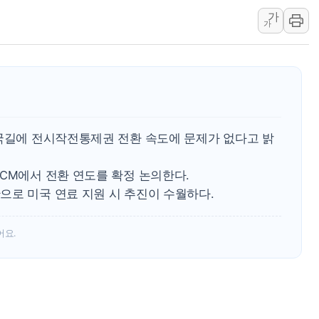
[컨콜] 네이버, "엔비디아와 공
가
가
美공화, 韓 '개정 정통망법'에 
롯데쇼핑, 백화점이 이끈 반등..
합수본, '투표율 조작 의혹' 서
교원그룹 펫 프렌들리 호텔 '키녹'
벤처업계 "정부 세제개편안 환영.
최영근 한국전광 대표, ESG경
출국길에 전시작전통제권 전환 속도에 문제가 없다고 밝
CM에서 전환 연도를 확정 논의한다.
으로 미국 연료 지원 시 추진이 수월하다.
어요.