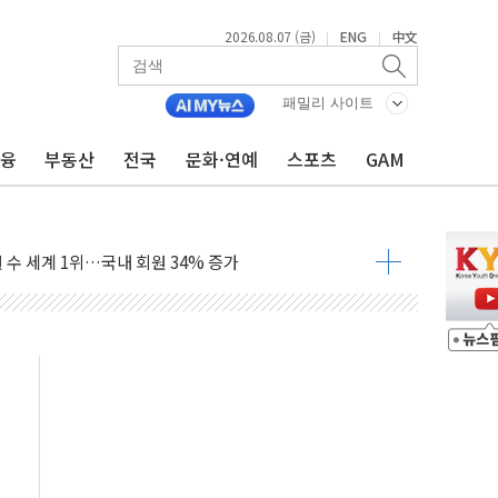
2026.08.07 (금)
ENG
中文
|
|
품공사 등 20곳 '최우수'...인천환경공단 등 '부진'
패밀리 사이트
 숨진 채 발견
보안기업, 중국제 공유기서 '백도어' 발견
금융
부동산
전국
문화·연예
스포츠
GAM
않겠다"
회원 수 세계 1위…국내 회원 34% 증가
 혜택 강화...새벽 배송 도입 예정
으로 부동산과 건강까지 영역 확장 예정
장기공급 합의에 7%대 급등
IT 2026' 참가
억원…순이익 흑자 전환
 따른 중과세는 과세 원칙 어긋나"
이용자수 1000만 돌파