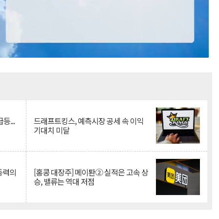
Mute
등...
드래프트킹스, 예측시장 공세 속 이익
기대치 미달
 동력의
[홍콩 대장주] 메이퇀② 실적은 고속 상
승, 밸류는 역대 저점