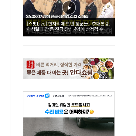
[스팟Live] 한자리에 모인 장군들...李대통령,
이상렬 대장 등 진급 장성 4명에 삼정검 수치
직접 수여｜26.08.07 장성 진급·삼정검 수치
수여식