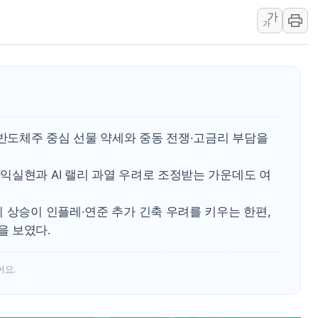
가
[종합] 美 7월 고용 2만3000명 감소 '쇼크'…9월 금리 인
가
[사진] 이슬람 수니파 3개국, 공동방위협정 체결
뉴욕증시 개장 전 특징주...아틀라시안·클라우드플레어
보훈부, 미 DPAA와 MOU… "6·25 미군 실종자 7359명
트럼프 "금리 내려야"…파월 때와 달리 워시엔 톤 낮춰
특정 정치인 측근 포항시 정책특보 내정설...포항시 '시끌'
 반도체주 중심 선물 약세와 중동 전쟁·고금리 부담을
李 "해남 태양광, 대한민국 다음 100년 밑거름…수도권 집
李 대통령, '6시간 마라톤 부동산 2차 회의' 주재… "전폭
익실현과 AI 랠리 과열 우려로 조정받는 가운데도 여
트럼프, 中 겨냥 폴리실리콘 관세 15% 부과…美 태양광주
 상승이 인플레·연준 추가 긴축 우려를 키우는 한편,
을 보였다.
어요.