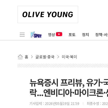
영상
포토
정치
정책·서
홈
글로벌·중국
미국·북미
뉴욕증시 프리뷰, 유가·
락...엔비디아·마이크론
기사입력 :
2026년05월19일 21:59
최종수정 :
20