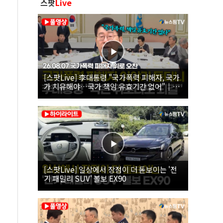
스팟
Live
[스팟Live] 李대통령 "국가폭력 피해자, 국가
가 치유해야…국가 책임 유효기간 없어"｜
26.08.07 국가폭력 피해자 위로 오찬
[스팟Live] 일상에서 장점이 더 돋보이는 '전
기 패밀리 SUV' 볼보 EX90