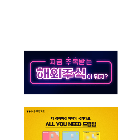
상 기대 후퇴
·태양광주↑ VS 트레이드데스크·웬디스↓
 끝까지 찾겠다"
중 완화 전환점"
적 공급 확대·속도전 총력"
 급등