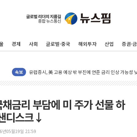
울
경제
사회
글로벌·중국
해외투자
산업
증권·
뉴욕증시, 고용 쇼크에 금리 인상 우려 후퇴…S&P500 
트럼프, 쿡 연준 이사 해임 재추진…"26일까지 의혹 소명"
유럽증시, 美 고용 예상 밖 부진에 연준 금리 인상 가능성 
미 연준 매파 기세 꺾이나…고용 감소에 9월 동결 전망 우
속보
[종합] 이슬람 수니파 3국, '공동방위협정' 체결… 이스라
트럼프, 백신·자폐증 행정명령 검토…"이르면 다음 주"
美 항소법원, 백악관 무도회장 공사 중단 명령…트럼프 제
국채금리 부담에 미 주가 선물 하
이란 핵심 원유 수출항 '하르그섬', 최근 1주일 이상 '올스
·샌디스크↓
美 고용 쇼크에 엔화 장중 급등…시장은 "또 개입했나" 촉
[AI MY 뉴스] 뉴욕 반도체주 프리뷰...美 고용 쇼크에 반도
26년05월19일 21:59
뉴욕증시 프리뷰, 美 고용 쇼크에 금리 인상 우려 후퇴…나