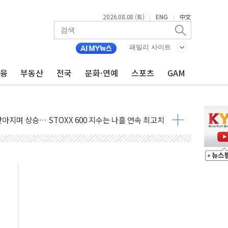
2026.08.08 (토)
ENG
中文
|
|
패밀리 사이트
금융
부동산
전국
문화·연예
스포츠
GAM
최고치
 요구
낮아지며 상승… STOXX 600 지수는 나흘 연속 최고치
세
엘·이란 위협에 맞설 자체 억지력 강화
동
톱'… 美 해상봉쇄 영향
각
체주 '활짝'
스닥 선물 1%대 상승