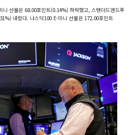
미니 선물은 68.00포인트(0.14%) 하락했고, 스탠더드앤드푸
.31%) 내렸다. 나스닥100 E-미니 선물은 172.00포인트