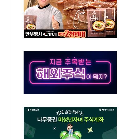
…공습 한계·탄약 부족 현실화
50㎜ 폭우…강원 동해안 강한 비 이어져
 환경미화원 수거차에 치여 사망
동…60대 남성 2명 숨져
보는 일 없게"…'결혼 페널티' 22개 과제 손본다
터보트 전복…1명 사망·1명 실종
의 날 참석..."국제적 시민 연대로 목소리 내야"
 실종 60대 나흘만에 숨진 채 발견
 살해 10대 아들 체포
' 받아친 정청래…제주 연설서 신경전 고조