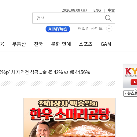
2026.08.08 (토)
ENG
中文
|
|
패밀리 사이트
금융
부동산
전국
문화·연예
스포츠
GAM
투입…고수온 양식장 복구·지원 '총력'
산사태 주의보'...경북도, 호우 피해·통제구간 없어
%p' 차 재역전 성공...金 45.42% vs 鄭 44.56%
·정청래·김민석 당대표 후보
 정청래에 승리...47.75% vs 42.08%
과 발표...김민석 47.75% 정청래 42.08%
표...김민석 45.09% 정청래 43.27% 송영길 11.63%
표...김민석 52.64% 정청래 39.89% 송영길 7.47%
0~8.14)