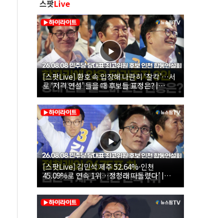
스팟
Live
[스팟Live] 환호 속 입장해 나란히 ‘찰칵’…서
로 ‘저격 연설’ 들을 때 후보들 표정은? |
26.08.08 더불어민주당 당대표·최고위원 후
보 인천 합동연설회
[스팟Live] 김민석 제주 52.64%·인천
45.09%로 연속 1위…정청래 따돌렸다’ |
26.08.08 더불어민주당 당대표·최고위원 후
보 인천 합동연설회