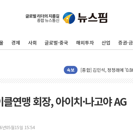
울
경제
사회
글로벌·중국
해외투자
산업
증권·
포항시 재난예산 40억 긴급 
울진·영덕 '호우특보'-포항 '
[종합] 김민석, 정청래에 '0.86
속보
인천 합동연설회 나선 송영길
김민석, 2주차 제주·인천 경선서
인사하는 김민석 당대표 후보
사이클연맹 회장, 아이치·나고야 AG
[속보] 민주, 제주·인천 경선 결
[속보] 민주, 인천 경선 결과 발
[속보] 민주, 제주 경선 결과 발
26년05월15일 15:54
이번주 국내 주요 금융일정(8.1