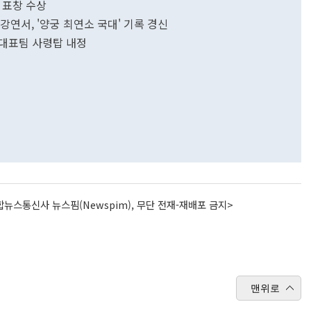
 표창 수상
강연서, '양궁 최연소 국대' 기록 경신
야구대표팀 사령탑 내정
뉴스통신사 뉴스핌(Newspim), 무단 전재-재배포 금지>
맨위로