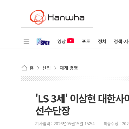
영상
포토
정치
정책·서
홈
산업
재계·경영
'LS 3세' 이상현 대한
선수단장
기사입력 :
2026년05월15일 15:54
최종수정 :
20