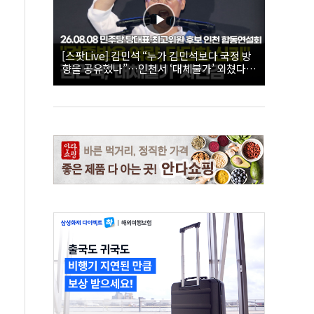
[스팟Live] 김민석 “누가 김민석보다 국정 방
향을 공유했나”…인천서 ‘대체불가’ 외쳤다 |
26.08.08 더불어민주당 당대표·최고위원 후
보 인천 합동연설회