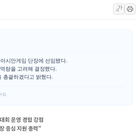
美, 이란전 출구전략 만지작
가
가
강릉·동해·삼척 시간당 최대 
폐기물 수거하다 참변…60대
서울 중랑구 주택가서 흉기 난
李대통령 "결혼 때문에 손해 
여수 오동도 인근 해상서 모
추미애, '위안부' 피해자 기림
 아시안게임 단장에 선임됐다.
역량을 고려해 결정했다.
인천 선재도 갯벌서 해루질 중
을 총괄하겠다고 밝혔다.
인천서 말다툼 중 어머니 흉기
'화합' 꺼낸 김민석에 '뻔뻔
어요.
대회 운영 경험 강점
장 중심 지원 총력"