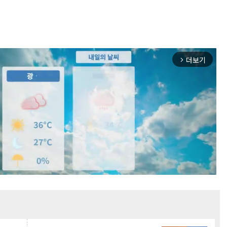
더보기
arrow_forward_ios
Mute