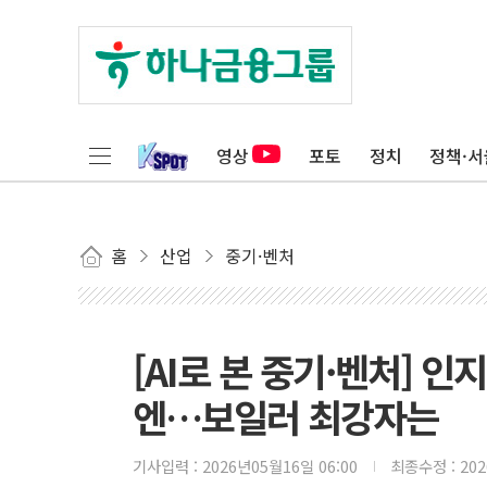
영상
포토
정치
정책·서
홈
산업
중기·벤처
[AI로 본 중기·벤처] 
엔…보일러 최강자는
기사입력 :
2026년05월16일 06:00
최종수정 :
20