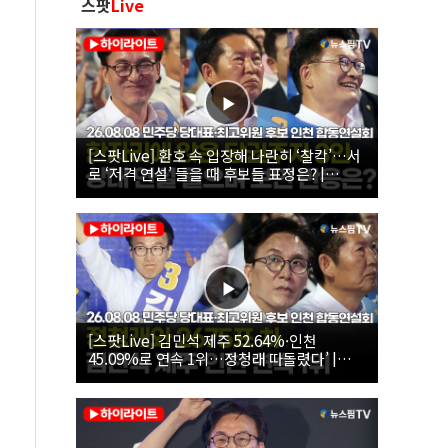
스팟
Live
[스팟Live] 환호 속 입장해 나란히 ‘찰칵’…서
로 ‘저격 연설’ 들을 때 후보들 표정은? |
26.08.08 더불어민주당 당대표·최고위원 후
보 인천 합동연설회
[스팟Live] 김민석 제주 52.64%·인천
45.09%로 연속 1위…정청래 따돌렸다’ |
26.08.08 더불어민주당 당대표·최고위원 후
보 인천 합동연설회