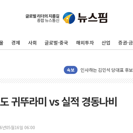
포항시 재난예산 40억 긴급 
울진·영덕 '호우특보'-포항 '
[종합] 김민석, 정청래에 '0.86
울
경제
사회
글로벌·중국
해외투자
산업
증권·
인천 합동연설회 나선 송영길
김민석, 2주차 제주·인천 경선서
인사하는 김민석 당대표 후보
속보
[속보] 민주, 제주·인천 경선 결
[속보] 민주, 인천 경선 결과 발
[속보] 민주, 제주 경선 결과 발
인지도 귀뚜라미 vs 실적 경동나비
이번주 국내 주요 금융일정(8.1
美, 이란전 출구전략 만지작
강릉·동해·삼척 시간당 최대 
26년05월16일 06:00
폐기물 수거하다 참변…60대