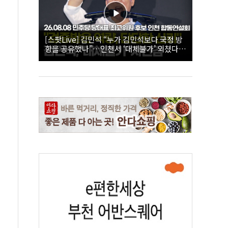
[스팟Live] 김민석 “누가 김민석보다 국정 방
향을 공유했나”…인천서 ‘대체불가’ 외쳤다 |
26.08.08 더불어민주당 당대표·최고위원 후
보 인천 합동연설회