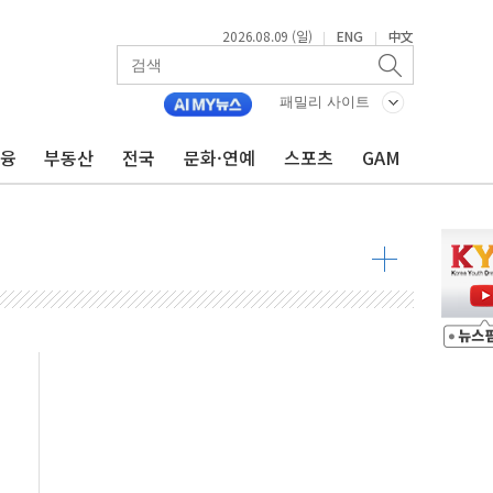
2026.08.09 (일)
ENG
中文
|
|
투입…고수온 양식장 복구·지원 '총력'
패밀리 사이트
산사태 주의보'...경북도, 호우 피해·통제구간 없어
%p' 차 재역전 성공...金 45.42% vs 鄭 44.56%
금융
부동산
전국
문화·연예
스포츠
GAM
·정청래·김민석 당대표 후보
 정청래에 승리...47.75% vs 42.08%
과 발표...김민석 47.75% 정청래 42.08%
표...김민석 45.09% 정청래 43.27% 송영길 11.63%
표...김민석 52.64% 정청래 39.89% 송영길 7.47%
0~8.14)
…공습 한계·탄약 부족 현실화
50㎜ 폭우…강원 동해안 강한 비 이어져
 환경미화원 수거차에 치여 사망