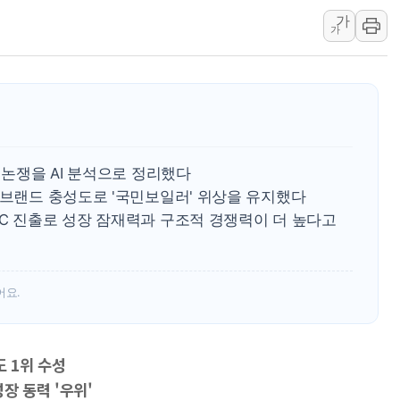
서울 중랑구 주택가서 흉기 난
가
가
李대통령 "결혼 때문에 손해 
여수 오동도 인근 해상서 모
추미애, '위안부' 피해자 기림
인천 선재도 갯벌서 해루질 중
인천서 말다툼 중 어머니 흉기
 논쟁을 AI 분석으로 정리했다
'화합' 꺼낸 김민석에 '뻔뻔
 브랜드 충성도로 '국민보일러' 위상을 유지했다
AC 진출로 성장 잠재력과 구조적 경쟁력이 더 높다고
어요.
도 1위 수성
장 동력 '우위'