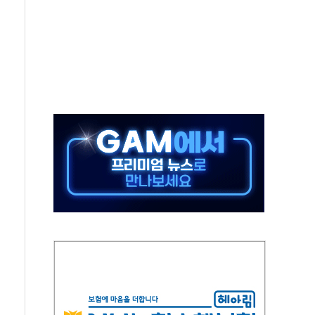
동…60대 남성 2명 숨져
보는 일 없게"…'결혼 페널티' 22개 과제 손본다
터보트 전복…1명 사망·1명 실종
의 날 참석..."국제적 시민 연대로 목소리 내야"
 실종 60대 나흘만에 숨진 채 발견
 살해 10대 아들 체포
' 받아친 정청래…제주 연설서 신경전 고조