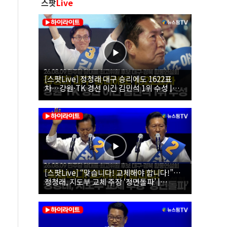
스팟
Live
[스팟Live] 정청래 대구 승리에도 1622표
차…강원·TK 경선 이긴 김민석 1위 수성 |
26.08.09 더불어민주당 당대표·최고위원 후
보 대구·경북 합동연설회
[스팟Live] “맞습니다! 교체해야 합니다!”…
정청래, 지도부 교체 주장 ‘정면돌파’ |
26.08.09 더불어민주당 당대표·최고위원 후
보 대구·경북 합동연설회