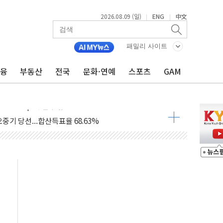
2026.08.09 (일)
ENG
中文
|
|
.'두천~하당'·'올미골교' 차량 통행 선제 제한
패밀리 사이트
고 발생…작업자 1명 숨져
금융
부동산
전국
문화·연예
스포츠
GAM
철강 AI융합실증센터' 들어선다
대 숨진 채 발견...경찰, 조사 중
.48%p 차 선두 유지...金 46.01% vs 鄭 44.53%
기 당선...합산득표율 68.63%
해 10대 구속…범행 후 반려견도 죽여
 정청래에 승리…金 48.54% vs 鄭 44.40%
경선 결과...김민석 48.54% 정청래 44.40%
발표...김민석 47.37% 정청래 45.71% 송영길 6.92%
발표...정청래 47.82% 김민석 46.35% 송영길 5.83%
발표...김민석 50.30% 정청래 41.94% 송영길 7.76%
객 400명 맞이…"마음 잇는 시간 되길"