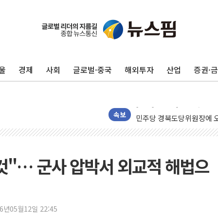
125mm 폭우 쏟아진 울진..
평택 진위면 공장서 질식사
울
경제
사회
글로벌·중국
해외투자
산업
증권·
포항 블루밸리 국가산단에 '
상주 낙동강 선착장 하류서 50
[종합] 김민석, 정청래에 누적 1
민주당 경북도당위원장에 오중
속보
인천서 말다툼 중 어머니 살
김민석, 강원·대구·경북 경선서
[속보] 민주, 강원·대구·경북 
것"… 군사 압박서 외교적 해법으
[속보] 민주, 경북 경선 결과 
[속보] 민주, 대구 경선 결과 
[속보] 민주, 강원 경선 결과 
26년05월12일 22:45
정재헌 CEO, SKT 장기고