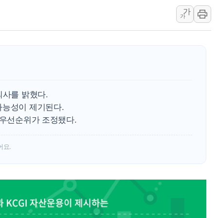
가
최태원, 노소영에 9440억
가
하나금융, 명동 소상공인에 
인천시 광복절 현수막 '태
병무청, 보충역 전면 손질…
홈플러스發 대형마트 판매,
윤준병·이해민 의원, '정부
의사를 밝혔다.
'호우·산사태 주의보' 울진 
가능성이 제기된다.
 우선순위가 조정됐다.
어요.