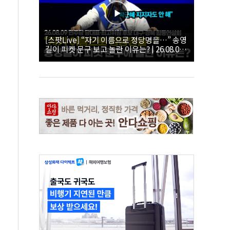
[스팟Live] “자기 이름으로 정당명을…” 송영
길이 피켓 문구 보고 놀란 이유는? | 26.08.09
더불어민주당 당대표·최고위원 후보 대구·경
북 합동연설회