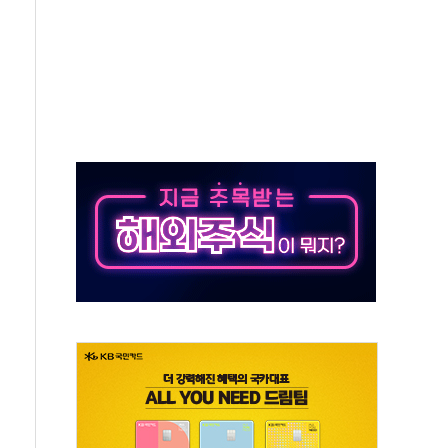
 지급 확정되나…재상고 앞두고 막판 셈법
'행복상자' 전달
극기 거꾸로' 논란…이틀만에 철거
 예술·체육요원 최대 33% 감축
 역대 최대폭 감소한 9.4%↓…유통업계 양극화 심화
 특사'로 콜롬비아 대통령 취임식 참석
시간당 30mm 강한 비...호우 피해 없어