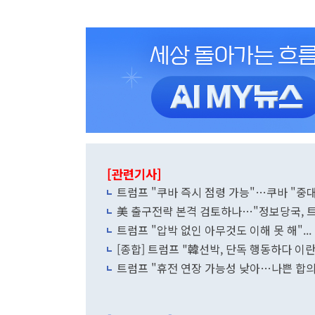
[관련기사]
트럼프 "쿠바 즉시 점령 가능"…쿠바 "중
美 출구전략 본격 검토하나…"정보당국, 트럼
트럼프 "압박 없인 아무것도 이해 못 해"..
[종합] 트럼프 "韓선박, 단독 행동하다 이
트럼프 "휴전 연장 가능성 낮아…나쁜 합의