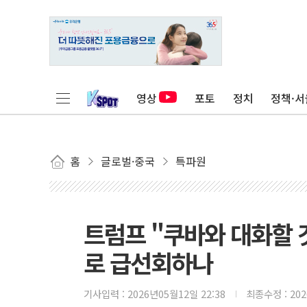
영상
포토
정치
정책·서
홈
글로벌·중국
특파원
트럼프 "쿠바와 대화할 
로 급선회하나
기사입력 :
2026년05월12일 22:38
최종수정 :
20