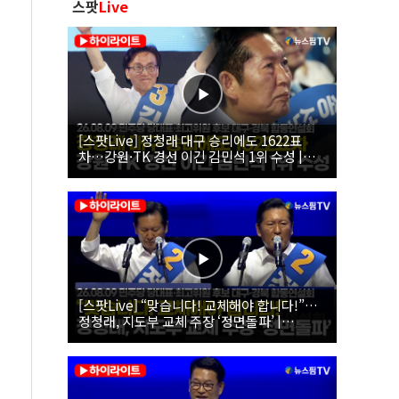
스팟
Live
[스팟Live] 정청래 대구 승리에도 1622표
차…강원·TK 경선 이긴 김민석 1위 수성 |
26.08.09 더불어민주당 당대표·최고위원 후
보 대구·경북 합동연설회
[스팟Live] “맞습니다! 교체해야 합니다!”…
정청래, 지도부 교체 주장 ‘정면돌파’ |
26.08.09 더불어민주당 당대표·최고위원 후
보 대구·경북 합동연설회