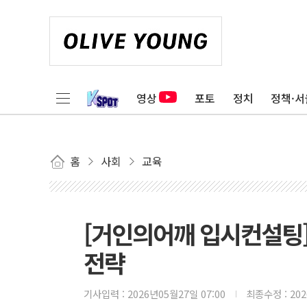
영상
포토
정치
정책·서
홈
사회
교육
[거인의어깨 입시컨설팅]
전략
기사입력 :
2026년05월27일 07:00
최종수정 :
20