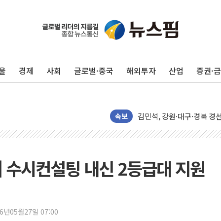
평택 진위면 공장서 질식사
포항 블루밸리 국가산단에 '
상주 낙동강 선착장 하류서 50
울
경제
사회
글로벌·중국
해외투자
산업
증권·
[종합] 김민석, 정청래에 누적 '
민주당 경북도당위원장에 오중
인천서 말다툼 중 어머니 살
김민석, 강원·대구·경북 경선서
속보
[속보] 민주, 강원·대구·경북 
[속보] 민주, 경북 경선 결과 
[속보] 민주, 대구 경선 결과 
 수시컨설팅 내신 2등급대 지원
[속보] 민주, 강원 경선 결과 
정재헌 CEO, SKT 장기고
최태원, 노소영에 9440억
26년05월27일 07:00
하나금융, 명동 소상공인에 