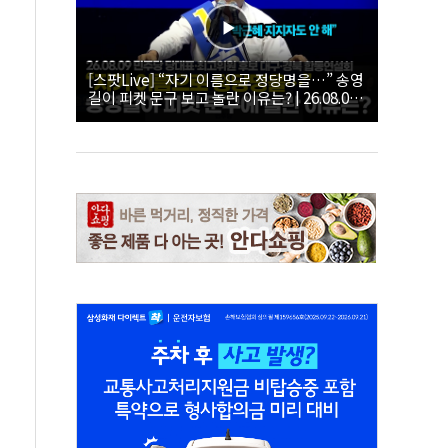
[스팟Live] “자기 이름으로 정당명을…” 송영
길이 피켓 문구 보고 놀란 이유는? | 26.08.09
더불어민주당 당대표·최고위원 후보 대구·경
북 합동연설회