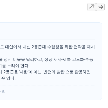
인천시 광복절 현수막 '태
가
가
병무청, 보충역 전면 손질…
홈플러스發 대형마트 판매,
윤준병·이해민 의원, '정부
'호우·산사태 주의보' 울진 
여야, 황희 '버스 하우스' 공
년도 대입에서 내신 2등급대 수험생을 위한 전략을 제시
논술·정시 비율을 달리하고, 성장 서사·세특 고도화·수능
위를 노려야 한다.
 2등급을 ‘제한’이 아닌 ‘반전의 발판’으로 활용하면
수 있다.
어요.