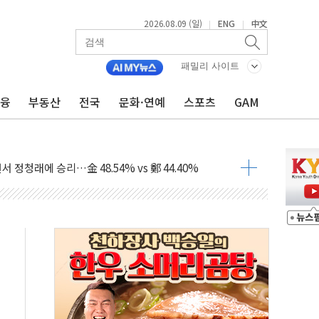
2026.08.09 (일)
ENG
中文
|
|
고 발생…작업자 1명 숨져
철강 AI융합실증센터' 들어선다
패밀리 사이트
대 숨진 채 발견...경찰, 조사 중
금융
부동산
전국
문화·연예
스포츠
GAM
1.48%p' 차 선두 유지...金 46.01% vs 鄭 44.53%
기 당선...합산득표율 68.63%
해 10대 구속…범행 후 반려견도 죽여
 정청래에 승리…金 48.54% vs 鄭 44.40%
경선 결과...김민석 48.54% 정청래 44.40%
발표...김민석 47.37% 정청래 45.71% 송영길 6.92%
발표...정청래 47.82% 김민석 46.35% 송영길 5.83%
발표...김민석 50.30% 정청래 41.94% 송영길 7.76%
객 400명 맞이…"마음 잇는 시간 되길"
 지급 확정되나…재상고 앞두고 막판 셈법
'행복상자' 전달