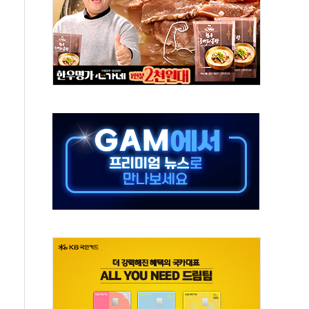
극기 거꾸로' 논란…이틀만에 철거
 예술·체육요원 최대 33% 감축
 역대 최대폭 감소한 9.4%↓…유통업계 양극화 심화
 특사'로 콜롬비아 대통령 취임식 참석
시간당 30mm 강한 비...호우 피해 없어
방…野 "청년 우롱 기괴" vs 與 "송구한 해프닝"