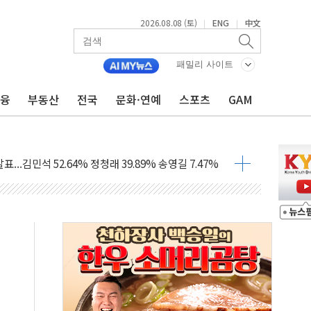
2026.08.08 (토)
ENG
中文
|
|
패밀리 사이트
금융
부동산
전국
문화·연예
스포츠
GAM
과 발표...김민석 47.75% 정청래 42.08%
표...김민석 45.09% 정청래 43.27% 송영길 11.63%
표...김민석 52.64% 정청래 39.89% 송영길 7.47%
0~8.14)
…공습 한계·탄약 부족 현실화
50㎜ 폭우…강원 동해안 강한 비 이어져
 환경미화원 수거차에 치여 사망
동…60대 남성 2명 숨져
보는 일 없게"…'결혼 페널티' 22개 과제 손본다
터보트 전복…1명 사망·1명 실종
의 날 참석..."국제적 시민 연대로 목소리 내야"