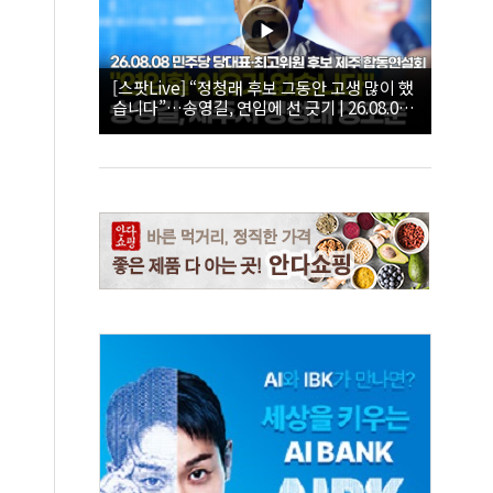
[스팟Live] “정청래 후보 그동안 고생 많이 했
습니다”…송영길, 연임에 선 긋기 | 26.08.08
더불어민주당 당대표·최고위원 후보 제주 합
동연설회