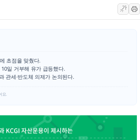
가
인천 선재도 갯벌서 해루질 중
가
인천서 말다툼 중 어머니 흉기
'화합' 꺼낸 김민석에 '뻔뻔
李대통령, ISA 개편 재검토 
동해중부 전 해상 풍랑주의보…
연일 폭염에 온열질환 사망 
에 초점을 맞췄다.
中 전방위 아파트 부양, 수도
10일 거부해 유가 급등했다.
인제 용대리 계곡서 수위 상
할과 관세·반도체 의제가 논의된다.
동해시, 11~14일 '별똥별
어요.