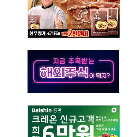
 실종 60대 나흘만에 숨진 채 발견
 살해 10대 아들 체포
' 받아친 정청래…제주 연설서 신경전 고조
지시…與 "적극 환영"·野 "졸속 국정"
10일까지 최대 3.5m 높은 물결
23명…정부, 비상대응기구 가동
 베이징도 부동산 규제 철폐
승으로 피서객 7명 고립…전원 구조
 멍' 운영…페르세우스 유성우 관측