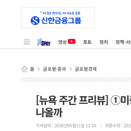
영상
포토
정치
정책·서
홈
글로벌·중국
글로벌경제
[뉴욕 주간 프리뷰] ①
나올까
기사입력 :
2026년05월11일 11:10
최종수정 :
20