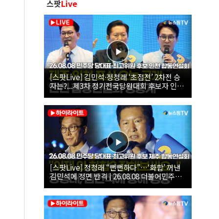
스팟
Live
[스팟Live] 김민석·정청래 ‘초접전’ 2차전 승
자는?...제3차 정기전국당원대회 후보자 인천
합동연설회 생중계 | 26.08.08
[스팟Live] 정청래 “뻔뻔하다”…‘화합’ 꺼낸
김민석에 정면 반격 | 26.08.08 더불어민주당
당대표·최고위원 후보 제주 합동연설회