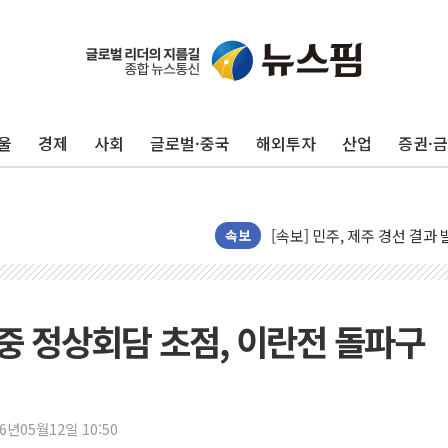
울
경제
사회
글로벌·중국
해외투자
산업
증권·
[속보] 민주, 제주·인천 경선 결
[속보] 민주, 인천 경선 결과 발
[속보] 민주, 제주 경선 결과 발
속보
이번주 국내 주요 금융일정(8.1
美, 이란전 출구전략 만지작
강릉·동해·삼척 시간당 최대 
미중 정상회담 초점, 이란전 돌파구
폐기물 수거하다 참변…60대
서울 중랑구 주택가서 흉기 난
李대통령 "결혼 때문에 손해 
여수 오동도 인근 해상서 모
26년05월12일 10:50
추미애, '위안부' 피해자 기림