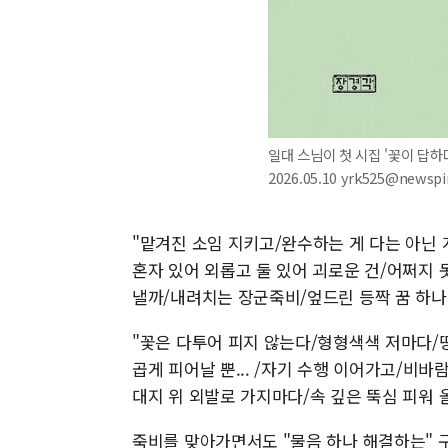
일대 스님이 첫 시집 '꽃이 답하
2026.05.10 yrk525@newsp
"맡겨진 소임 지키고/완수하는 게 다는 아닌 
혼자 있어 외롭고 둘 있어 괴로운 건/어쩌지 
낼까/내려치는 장군죽비/엎드린 등짝 꿈 하나 
"꽃은 다투어 피지 않는다/형형색색 저마다/땅
곱게 피어날 뿐... /자기 수행 이어가고/비
대지 위 외발로 가지마다/속 깊은 뚝심 피워 
죽비를 맞아가면서도 "물음 하나 해결하는" 