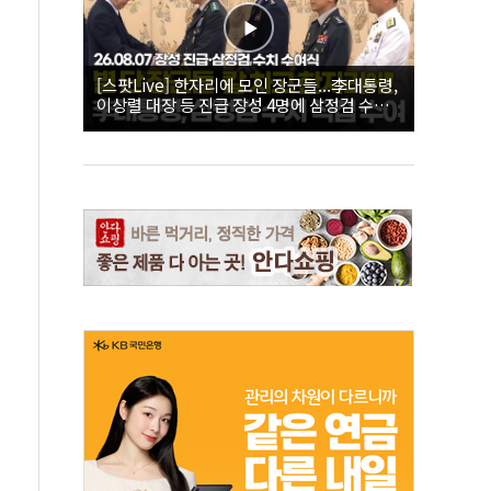
[스팟Live] 한자리에 모인 장군들...李대통령,
이상렬 대장 등 진급 장성 4명에 삼정검 수치
직접 수여｜26.08.07 장성 진급·삼정검 수치
수여식