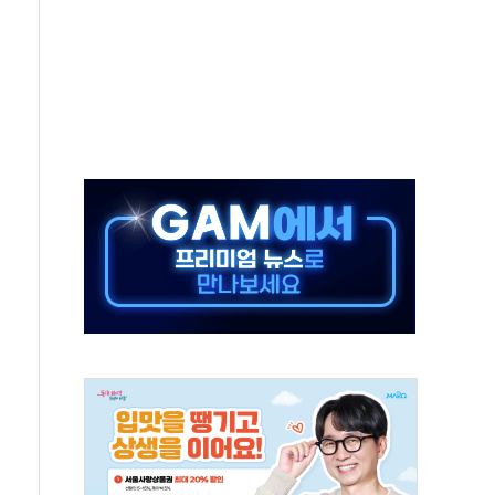
중 완화 전환점"
적 공급 확대·속도전 총력"
 급등
않아"