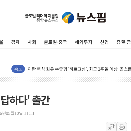
유럽증시, 美 고용 예상 밖 부진에 연준 금리 인상 가능성 
미 연준 매파 기세 꺾이나…고용 감소에 9월 동결 전망 우
[종합] 이슬람 수니파 3국, '공동방위협정' 체결… 이스라
울
경제
사회
글로벌·중국
해외투자
산업
증권·
트럼프, 백신·자폐증 행정명령 검토…"이르면 다음 주"
美 항소법원, 백악관 무도회장 공사 중단 명령…트럼프 제
이란 핵심 원유 수출항 '하르그섬', 최근 1주일 이상 '올스
美 고용 쇼크에 엔화 장중 급등…시장은 "또 개입했나" 촉
속보
[AI MY 뉴스] 뉴욕 반도체주 프리뷰...美 고용 쇼크에 반도
뉴욕증시 프리뷰, 美 고용 쇼크에 금리 인상 우려 후퇴…나
[종합] 美 7월 고용 2만3000명 감소 '쇼크'…9월 금리 인
 답하다' 출간
[사진] 이슬람 수니파 3개국, 공동방위협정 체결
뉴욕증시 개장 전 특징주...아틀라시안·클라우드플레어
26년05월10일 11:11
보훈부, 미 DPAA와 MOU… "6·25 미군 실종자 7359명
가
가
트럼프 "금리 내려야"…파월 때와 달리 워시엔 톤 낮춰