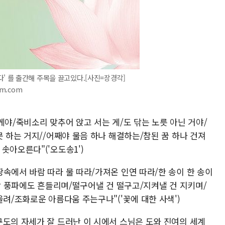
다' 를 출간해 주목을 끌고있다.[사진=장경각]
im.com
게야/죽비소리 맞추어 앉고 서는 게/도 닦는 노릇 아닌 거야/
못 하는 거지//어째야 물음 하나 해결하는/참된 꿈 하나 건져
솟아오른다"('오도송1')
속에서 바람 따라 물 따라/가져온 인연 따라/한 송이 한 송이
바람 풍파에도 흔들리며/떨구어낼 건 떨구고/지켜낼 건 지키며/
올려/조화로운 아름다움 주는구나"('꽃에 대한 사색')
구도의 자세가 잘 드러난 이 시에서 스님은 도와 진여의 세계