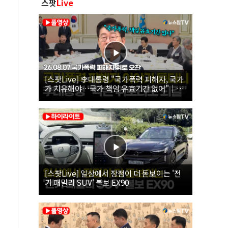
스팟
Live
[스팟Live] 李대통령 "국가폭력 피해자, 국가
가 치유해야…국가 책임 유효기간 없어"｜
26.08.07 국가폭력 피해자 위로 오찬
[스팟Live] 일상에서 장점이 더 돋보이는 '전
기 패밀리 SUV' 볼보 EX90