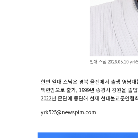
일대 스님 2026.05.10 yr
한편 일대 스님은 경북 울진에서 출생 영남대를
백련암으로 출가, 1999년 송광사 강원을 졸
2022년 문단에 등단해 현재 현대불교문인협
yrk525@newspim.com