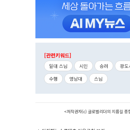
[관련키워드]
일대 스님
시인
승려
광도
수행
영남대
스님
<저작권자(c) 글로벌리더의 지름길 종합