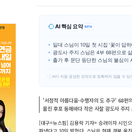
AI 핵심 요약
BETA
일대 스님이 10일 첫 시집 '꽃이 답하
광도사 주지 스님은 4부 68편으로 삶
출가 후 문단 등단한 스님의 불심이 
AI가 자동 생성한 요약으로 정확하지 않을 수 있
!
'서정적 아름다움·수행자의 도 추구' 68편의
울진 후포 동해바다 작은 사찰 광도사 주지
[대구=뉴스핌] 김용락 기자= 승려이자 시인으
펴냈다고 10일 밝혔다. 스님은 현재 경북 울