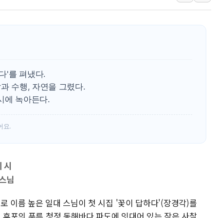
특정 정치인 측근 포항시 정책특보 내정설...포항시 '시끌'
李 "해남 태양광, 대한민국 다음 100년 밑거름…수도권 집
李 대통령, '6시간 마라톤 부동산 2차 회의' 주재… "전폭
트럼프, 中 겨냥 폴리실리콘 관세 15% 부과…美 태양광주
[사진] 빈살만과 에르도안의 만남
다'를 펴냈다.
이란와이어 "이란 최고지도자 위독…곧 사망해도 놀랍지 
과 수행, 자연을 그렸다.
시에 녹아든다.
어요.
 시
 스님
로 이름 높은 일대 스님이 첫 시집 '꽃이 답하다'(장경각)를
진 후포의 푸른 청정 동해바다 파도에 잇대어 있는 작은 사찰