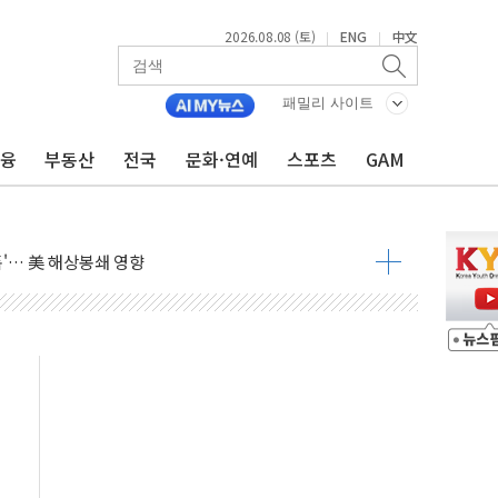
2026.08.08 (토)
ENG
中文
|
|
낮아지며 상승… STOXX 600 지수는 나흘 연속 최고치
세
패밀리 사이트
엘·이란 위협에 맞설 자체 억지력 강화
금융
부동산
전국
문화·연예
스포츠
GAM
동
톱'… 美 해상봉쇄 영향
각
체주 '활짝'
스닥 선물 1%대 상승
상 기대 후퇴
·태양광주↑ VS 트레이드데스크·웬디스↓
 끝까지 찾겠다"