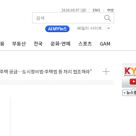
2026.08.07 (금)
ENG
中文
|
|
패밀리 사이트
금융
부동산
전국
문화·연예
스포츠
GAM
주택자 과도한 세금 부당"…소득세법 개정안 발의 예고
부위원장에 김태유·국립외교원장에 김흥규
 주택 공급…도시정비법·주택법 등 처리 협조하라"
자 웹리포트 만든다…AI 금융데이터 분석 과정 개설
안정성 한순간도 흔들려선 안돼"
산 30조 돌파…증시 급락에 업계 1위
식 "내란으로 훼손된 軍 신뢰 회복해야"
1006억원…전년비 13.9% 증가
심…SK하이닉스, FMS서 '풀스택' 기술력 과시
한샘…B2B 확장으로 성장동력 확보
"…선수금 내걸고 확보 전쟁