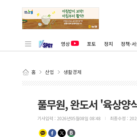
영상
포토
정치
정책·서
홈
산업
생활경제
풀무원, 완도서 '육상양식
기사입력 :
2026년05월08일 08:48
최종수정 :
20