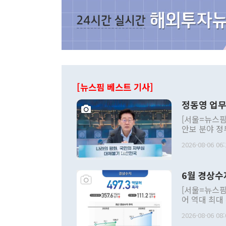
[뉴스핌 베스트 기사]
정동영 업무
[서울=뉴스핌
안보 분야 정
평화공존 발전
2026-08-06 06:
발언 중에는 
언한 것이 있
령은 공개적으
6월 경상수
주의적 희망에
관의 대북 정
[서울=뉴스핌
관 부처 장관
어 역대 최대
관의 무리한 
출 호조로 월
다. [정동영 통일부 장관이 지난달 23일 오후 서울 종로구 정부서울청사에
2026-08-06 08:
료=한국은행] 한국은행이 6일 발표한 '2026년 6월 국제수지(잠정)'에
서 취임 1주년 