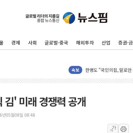
울
경제
사회
글로벌·중국
해외투자
산업
증권·
나경원 의원 "장기보유 1
李대통령, 규제합리화위 
한병도 "국민의힘, 말로만
금투협, ChatGPT로 투
속보
박홍근 "국가재정시스템 
우리자산운용, MMF 순자
李대통령, 장성 진급 신고
 김' 미래 경쟁력 공개
TBH글로벌, 상반기 매출 
AI 메모리 향한 뜨거운 관
26년05월08일 08:48
건설 불황 속 내실 다진 
가
가
"내년 메모리 물량 동났다