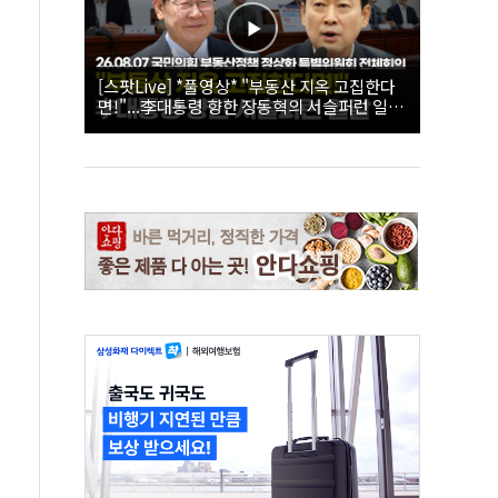
[스팟Live] *풀영상* "부동산 지옥 고집한다
면!"...李대통령 향한 장동혁의 서슬퍼런 일갈
| 26.08.07 국민의힘 부동산정책 정상화 특별
위원회 전체회의