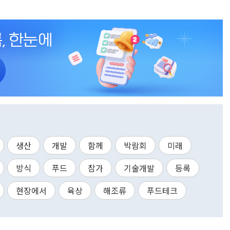
생산
개발
함께
박람회
미래
방식
푸드
참가
기술개발
등록
현장에서
육상
해조류
푸드테크