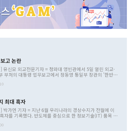
보고 논란
] 유신모 외교전문기자 = 청와대 영빈관에서 5일 열린 외교·
부 부처의 대통령 업무보고에서 정동영 통일부 장관의 '한반도
 구상'과 업무보고 발언이 논란을 빚고 있다. 이날 정 장관의
10
정부 내 조율을 거치지 않은 사안을 정책으로 추진하겠다고 공
는가 하면 사실 관계에 맞지 않은 설명도 있었다. 이재명 대통
로 신중을 기해 달라고 경고했고, 조현 외교부 장관은 '이상
지 최대 흑자
 근거한 비현실적 구상'이라는 비판을 내놨다. 그동안 정 장
책 관련 발언이 물의를 빚은 적은 여러 번 있지만 대통령과 유
] 박가연 기자 = 지난 6월 우리나라의 경상수지가 전월에 이
이 공개적으로 부정적 입장을 표명한 것은 이례적이다. 정 장
 흑자를 기록했다. 반도체를 중심으로 한 정보기술(IT) 품목 수
대북 접근법과 월권을 제어해야 한다는 목소리도 높아지고 있
간 상품수출이 처음으로 1000억달러를 넘어선 영향이다. [자
00
 따르
기자간담회를 하고 있다. [사진=통일부] 2026.07.23 ◆통일