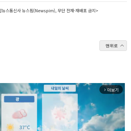
뉴스통신사 뉴스핌(Newspim), 무단 전재-재배포 금지>
맨위로
더보기
arrow_forward_ios