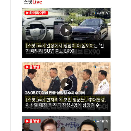
스팟
Live
[스팟Live] 일상에서 장점이 더 돋보이는 '전
기 패밀리 SUV' 볼보 EX90
[스팟Live] 한자리에 모인 장군들...李대통령,
이상렬 대장 등 진급 장성 4명에 삼정검 수치
직접 수여｜26.08.07 장성 진급·삼정검 수치
수여식