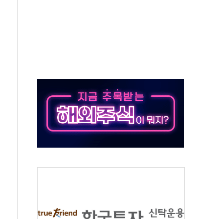
1000억 연내 소각…2분기 영업익 853억
데…외국인 숙박 부가세 환급 앞당겨 종료
축구협회 성접대 기간, 대표팀 무패 外
년 내 NATO 결속력 시험하려 한정적 침공 가능성"
.5조원 투입키로...'에너지 자립' 일환
36% 늘었다...공급부족 전 시장 규제 탓 커
업 Audission Oy와 운영 파트너십 체결
개발"…서리풀2구역 갈등, 협의 테이블에
 바꾼 대한민국 여름