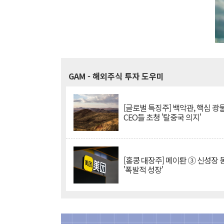
GAM
- 해외주식 투자 도우미
[글로벌 특징주] 백악관, 핵심 광
CEO들 초청 '탈중국 의지'
[홍콩 대장주] 메이퇀 ③ 신성장
'폭발적 성장'