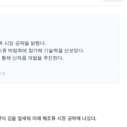
현대지에프홀딩스, 자사주 
관광객 3000만명 목표인
[뉴스핌 이 시각 PICK] 
美 정보 당국 "푸틴, 몇 
인도, 바이오가스 생산에 3
류 시장 공략을 밝혔다.
서울시, 정비사업으로 주택 
해조류 박람회에 참가해 기술력을 선보였다.
 통해 신제품 개발을 추진한다.
신인류콘텐츠, 핀란드 AI 기
"일부 존치" vs "전면 
어요.
[AI 카드뉴스] 기후변화가
양식 김을 앞세워 미래 해조류 시장 공략에 나섰다.