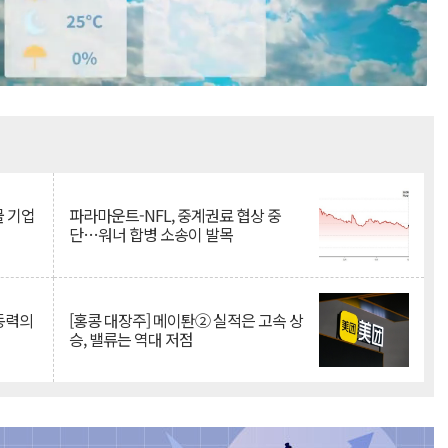
Mute
물 기업
파라마운트-NFL, 중계권료 협상 중
단…워너 합병 소송이 발목
 동력의
[홍콩 대장주] 메이퇀② 실적은 고속 상
승, 밸류는 역대 저점