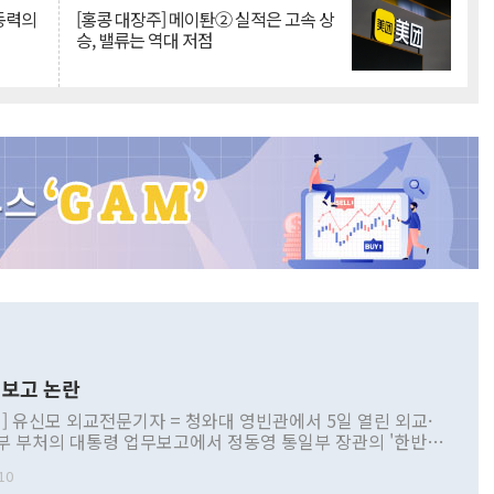
 동력의
[홍콩 대장주] 메이퇀② 실적은 고속 상
승, 밸류는 역대 저점
보고 논란
] 유신모 외교전문기자 = 청와대 영빈관에서 5일 열린 외교·
부 부처의 대통령 업무보고에서 정동영 통일부 장관의 '한반도
 구상'과 업무보고 발언이 논란을 빚고 있다. 이날 정 장관의
10
정부 내 조율을 거치지 않은 사안을 정책으로 추진하겠다고 공