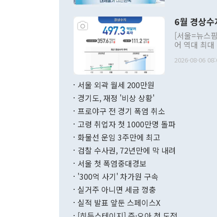
언한 것이 있
령은 공개적으
6월 경상수
주의적 희망에
관의 대북 정
[서울=뉴스핌
관 부처 장관
어 역대 최대
관의 무리한 
출 호조로 월
다. [정동영 통일부 장관이 지난달 23일 오후 서울 종로구 정부서울청사에
2026-08-06 08:
료=한국은행] 한국은행이 6일 발표한 '2026년 6월 국제수지(잠정)'에
서 취임 1주년 
면 지난 6월
부 장관 권한
1000만달러
서울 외곽 월세 200만원
발전 구상'을
이에 따라 올
적 갈등 해결
경기도, 재정 '비상 상황'
했다. 경상수
결과 혐오의 
9000만달러
프로야구 전 경기 폭염 취소
년간의 CVI
지 기준 상품
고령 취업자 첫 1000만명 돌파
무너졌다고도 
며 월간 기준
현실을 바꾸는
달러로 38.
화물선 운임 3주만에 최고
를 평화 체제
196.9% 급
검찰 수사권, 72년만에 막 내려
함께 4자 대
수출은 160
지만 이 대통
서울 첫 폭염중대경보
(18.6%) 
화공존 정책이
했다. 통관 기
'300억 사기' 차가원 구속
다"고 지적했
(16.4%)
투리가 잡혀 
실거주 아니면 세금 껑충
월(-10억9
쁜 상황이 초
증가와 유류할
실적 발표 앞둔 스페이스X
9·19 군사
기록했지만 
[히든스테이지] 즌·오아 첫 도전
"우리의 선의