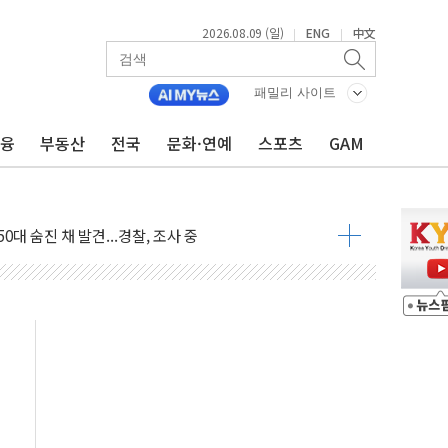
2026.08.09 (일)
ENG
中文
|
|
패밀리 사이트
금융
부동산
전국
문화·연예
스포츠
GAM
고 발생…작업자 1명 숨져
철강 AI융합실증센터' 들어선다
대 숨진 채 발견...경찰, 조사 중
1.48%p' 차 선두 유지...金 46.01% vs 鄭 44.53%
기 당선...합산득표율 68.63%
해 10대 구속…범행 후 반려견도 죽여
 정청래에 승리…金 48.54% vs 鄭 44.40%
경선 결과...김민석 48.54% 정청래 44.40%
발표...김민석 47.37% 정청래 45.71% 송영길 6.92%
발표...정청래 47.82% 김민석 46.35% 송영길 5.83%