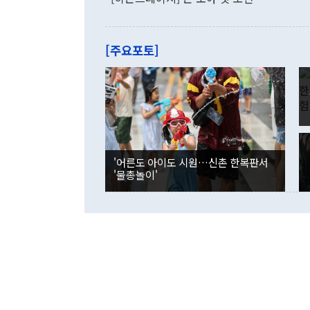
로 전환됐다.
으로 약간의 의문
를 기록해 전
관은 업무보고
는 배당수입
주의에 근거한
줄면서 25억
[주요포토]
라며 "여러분
억1000만달
이 9월 러시
였던 올해 3
며 "정부 차
인의 해외투자
은 "그것은 
각각 증가했다
잘랐다. 정 
국인의 국내 
않았다는 점에
감소하며 전월
사합의 복원,
경신했다. 외
권이라는 지적
분기 말 만기
뒤 "여기 업
다. 내국인의
'어른도 아이도 시원…신촌 한복판서
부의 한 소식
다. eoyn2@
'물총놀이'
를 거쳐 결정
련 부처 장관
하고 대통령의
한 문제"라고 지적했다. 이재명 대통령이
외교 국방 등
2026.08.05 ◆시대착오적 접근, 대북 인식 오류 더욱 문제인 것은 정 장관
의 이같은 주
실과 다른 인
격히 변화하고
못하고 있다는