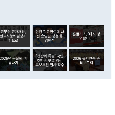
 본원소득수지는 배당소득을 중심으로 32억7000만달러 흑자
이 들 때도 있다"며 부정적으로 반응했다. 조현 외교부 장
월(21억7000만달러)보다 흑자 폭이 확대됐다. 배당소득수지
 사후 브리핑에서 정 장관이 언급한 '4자 회담'에 대해 "이상
이 늘어난 데다 전월 분기배당에 따른 기저효과로 배당지급이
 어떤 희망이라 하더라도 그건 아직 조율되지 않은 방법"이
6000만달러 흑자를 나타냈다. 금융계정 순자산은 6월 중 467
들께서 디스카운트해 주시면 좋겠다"고 선을 그었다. 정 장관
러 증가해 월간 기준 역대 최대 증가 폭을 기록했다. 종전 최대
아 블라디보스토크에서 열리는 '동방경제포럼(EEF)'을 언급하
월(369억9000만달러)을 넘어선 것이다. 직접투자에서는 내국
원에서 (참석을) 검토하고 있다"고 발언한 데 대해서도 조 장관
가 80억1000만달러, 외국인의 국내투자가 46억3000만달러
공무원 공개채용,
인천 합동연설회 나
외교부의 몫"이라며 "아직 거기까지 진도가 나가지 않았다"고
홈플러스, '다시 영
. 증권투자에서는 외국인의 국내 주식 매도세가 이어졌다. 외
한국사능력검정시
선 송영길·정청래·
업합니다'
장관이 이날 소개한 대북 구상과 설명은 정부 내 조율을 거치지
주식 투자는 차익실현 매도 등의 영향으로 316억1000만달러
험으로
김민석
서 문제가 있다. 특히 주적 표현 대체와 국호 사용, 9·19 군
(-310억5000만달러)에 이어 역대 최대 순매도 기록을 다시
 4자회담 추진 등은 통일부 장관이 결정할 사안이 아니어서 월
국인의 국내 채권투자는 세계국채지수(WGBI) 자금 유입에도
이 나오고 있다. 이 대통령은 정 장관의 업무보고를 듣고 난
도래 영향으로 증가 폭이 줄어든 52억9000만달러를 기록했
'선관위 특검' 국민
무보고에 발표했다고 승인난 건 아니다"라고 재차 확인했다. 정
2026년 동물원 여
2026 을지연습 준
 해외 증권투자는 주식을 중심으로 35억6000만달러 증가했
추천위 첫 회의…
름나기
비보고회
통은 "정 장관의 발언 내용은 대부분 국가안전보장회의(NSC)
newspim.com
후보추천 절차 착수
된 사안이 아닌 정 장관의 개인적 생각에 가깝다"며 "안보 관
이 정부의 공식 정책이 아닌 사안을 추진하겠다고 업무보고를
 면전에서 '국군통수권자가 나서야 한다'고 주장한 것은 심각
 5일 청와대 영빈관에서 열린 통일
 외교 안보 부처 업무보고에서 발언하고 있다. [사진=청와대]
장이 현 시점에서 이미 참고가 될 수 없는 과거의 경험 또는 사
식에 기반하고 있다는 것이다. 정 장관이 주장하는 구상은 급
 있는 북한의 전략과 한반도 및 국제 정세를 전혀 반영하지
 비판이 제기되고 있다. 정 장관이 "흘러간 선(先)비핵화만