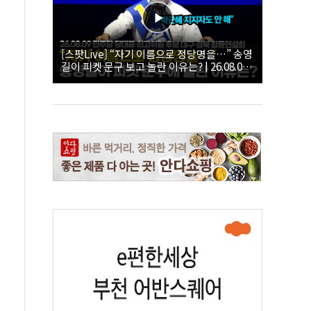
[스팟Live] “자기 이름으로 정당명을…” 송영
길이 피켓 문구 보고 놀란 이유는? | 26.08.09
더불어민주당 당대표·최고위원 후보 대구·경
북 합동연설회