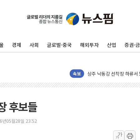
울
경제
사회
글로벌·중국
해외투자
산업
증권·
평택 진위면 공장서 질식사
포항 블루밸리 국가산단에 '
상주 낙동강 선착장 하류서 50
속보
[종합] 김민석, 정청래에 누적 '
민주당 경북도당위원장에 오중
인천서 말다툼 중 어머니 살
장 후보들
김민석, 강원·대구·경북 경선서
[속보] 민주, 강원·대구·경북 
26년05월28일 23:52
[속보] 민주, 경북 경선 결과 
가
[속보] 민주, 대구 경선 결과 
가