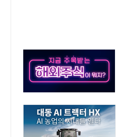
발표...김민석 50.30% 정청래 41.94% 송영길 7.76%
객 400명 맞이…"마음 잇는 시간 되길"
 지급 확정되나…재상고 앞두고 막판 셈법
'행복상자' 전달
극기 거꾸로' 논란…이틀만에 철거
 예술·체육요원 최대 33% 감축
 역대 최대폭 감소한 9.4%↓…유통업계 양극화 심화
 특사'로 콜롬비아 대통령 취임식 참석
시간당 30mm 강한 비...호우 피해 없어
방…野 "청년 우롱 기괴" vs 與 "송구한 해프닝"