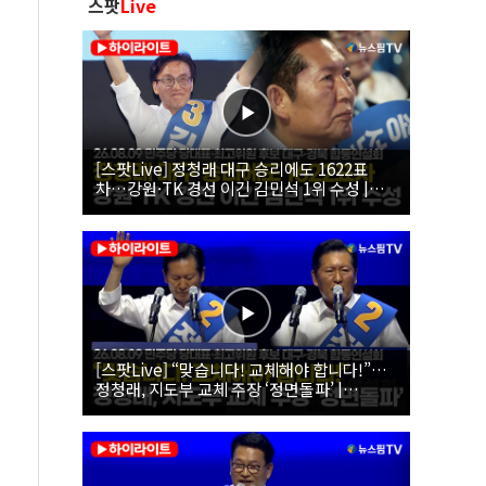
스팟
Live
[스팟Live] 정청래 대구 승리에도 1622표
차…강원·TK 경선 이긴 김민석 1위 수성 |
26.08.09 더불어민주당 당대표·최고위원 후
보 대구·경북 합동연설회
[스팟Live] “맞습니다! 교체해야 합니다!”…
정청래, 지도부 교체 주장 ‘정면돌파’ |
26.08.09 더불어민주당 당대표·최고위원 후
보 대구·경북 합동연설회