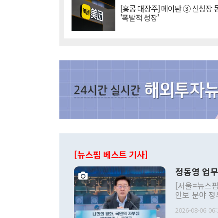
[홍콩 대장주] 메이퇀 ③ 신성장
'폭발적 성장'
[뉴스핌 베스트 기사]
정동영 업무
[서울=뉴스핌
안보 분야 정
평화공존 발전
2026-08-06 06:
발언 중에는 