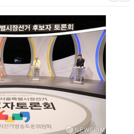
[속보] 민주, 강원 경선 결과 
정재헌 CEO, SKT 장기고
최태원, 노소영에 9440억
하나금융, 명동 소상공인에 
인천시 광복절 현수막 '태
병무청, 보충역 전면 손질…
홈플러스發 대형마트 판매,
윤준병·이해민 의원, '정부
'호우·산사태 주의보' 울진 
여야, 황희 '버스 하우스' 공