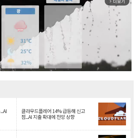
더보기
arrow_forward_ios
Mute
.AI
클라우드플레어 14% 급등해 신고
점...AI 지출 확대에 전망 상향