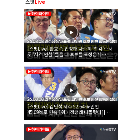
스팟
Live
[스팟Live] 환호 속 입장해 나란히 ‘찰칵’…서
로 ‘저격 연설’ 들을 때 후보들 표정은? |
26.08.08 더불어민주당 당대표·최고위원 후
보 인천 합동연설회
[스팟Live] 김민석 제주 52.64%·인천
45.09%로 연속 1위…정청래 따돌렸다’ |
26.08.08 더불어민주당 당대표·최고위원 후
보 인천 합동연설회