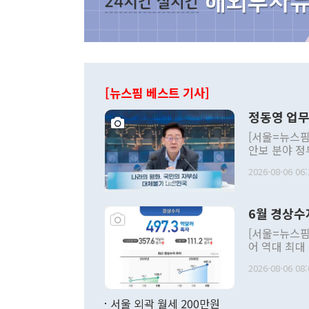
[뉴스핌 베스트 기사]
정동영 업무
[서울=뉴스핌
안보 분야 정
평화공존 발전
2026-08-06 06:
발언 중에는 
언한 것이 있
령은 공개적으
6월 경상수
주의적 희망에
관의 대북 정
[서울=뉴스핌
관 부처 장관
어 역대 최대
관의 무리한 
출 호조로 월
다. [정동영 통일부 장관이 지난달 23일 오후 서울 종로구 정부서울청사에
2026-08-06 08:
료=한국은행] 한국은행이 6일 발표한 '2026년 6월 국제수지(잠정)'에
서 취임 1주년 
면 지난 6월
부 장관 권한
1000만달러
서울 외곽 월세 200만원
발전 구상'을