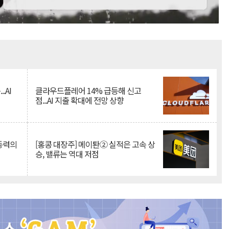
Mute
.AI
클라우드플레어 14% 급등해 신고
점...AI 지출 확대에 전망 상향
 동력의
[홍콩 대장주] 메이퇀② 실적은 고속 상
승, 밸류는 역대 저점