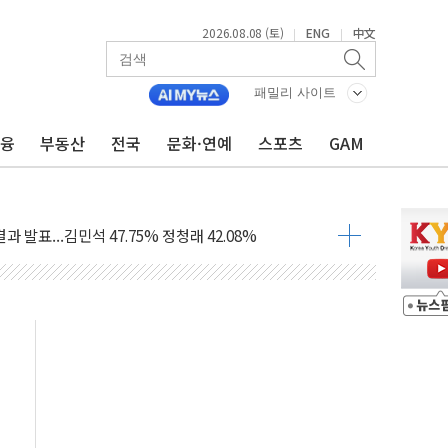
2026.08.08 (토)
ENG
中文
|
|
산사태 주의보'...경북도, 호우 피해·통제구간 없어
%p' 차 재역전 성공...金 45.42% vs 鄭 44.56%
패밀리 사이트
·정청래·김민석 당대표 후보
금융
부동산
전국
문화·연예
스포츠
GAM
 정청래에 승리...47.75% vs 42.08%
과 발표...김민석 47.75% 정청래 42.08%
표...김민석 45.09% 정청래 43.27% 송영길 11.63%
표...김민석 52.64% 정청래 39.89% 송영길 7.47%
0~8.14)
…공습 한계·탄약 부족 현실화
50㎜ 폭우…강원 동해안 강한 비 이어져
 환경미화원 수거차에 치여 사망
동…60대 남성 2명 숨져