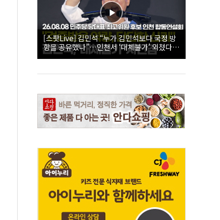
[스팟Live] 김민석 “누가 김민석보다 국정 방
향을 공유했나”…인천서 ‘대체불가’ 외쳤다 |
26.08.08 더불어민주당 당대표·최고위원 후
보 인천 합동연설회