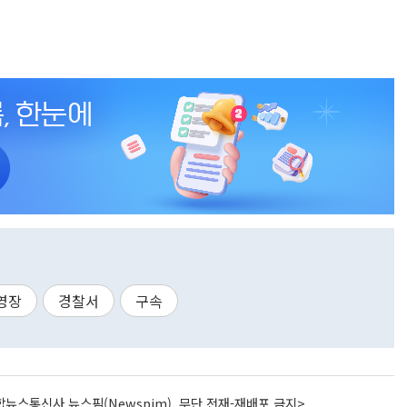
영장
경찰서
구속
뉴스통신사 뉴스핌(Newspim), 무단 전재-재배포 금지>