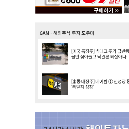
GAM
- 해외주식 투자 도우미
[미국 특징주] 빅테크 주가 급반등..
불안 잦아들고 낙관론 되살아나
[홍콩 대장주] 메이퇀 ③ 신성장
'폭발적 성장'