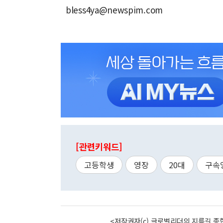
bless4ya@newspim.com
[관련키워드]
고등학생
영장
20대
구속
<저작권자(c) 글로벌리더의 지름길 종합