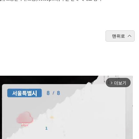
맨위로
더보기
arrow_forward_ios