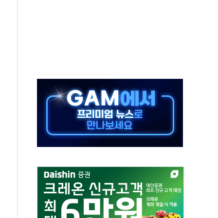
보는 일 없게"…'결혼 페널티' 22개 과제 손본다
터보트 전복…1명 사망·1명 실종
의 날 참석..."국제적 시민 연대로 목소리 내야"
 실종 60대 나흘만에 숨진 채 발견
 살해 10대 아들 체포
' 받아친 정청래…제주 연설서 신경전 고조
지시…與 "적극 환영"·野 "졸속 국정"