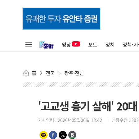
영상
포토
정치
정책·서
홈
전국
광주·전남
'고교생 흉기 살해' 20
기사입력 :
2026년05월06일 13:42
최종수정 :
20