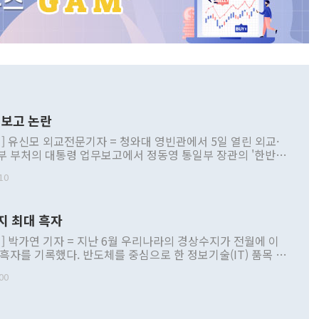
보고 논란
] 유신모 외교전문기자 = 청와대 영빈관에서 5일 열린 외교·
부 부처의 대통령 업무보고에서 정동영 통일부 장관의 '한반도
 구상'과 업무보고 발언이 논란을 빚고 있다. 이날 정 장관의
10
정부 내 조율을 거치지 않은 사안을 정책으로 추진하겠다고 공
는가 하면 사실 관계에 맞지 않은 설명도 있었다. 이재명 대통
로 신중을 기해 달라고 경고했고, 조현 외교부 장관은 '이상
지 최대 흑자
 근거한 비현실적 구상'이라는 비판을 내놨다. 그동안 정 장
책 관련 발언이 물의를 빚은 적은 여러 번 있지만 대통령과 유
] 박가연 기자 = 지난 6월 우리나라의 경상수지가 전월에 이
이 공개적으로 부정적 입장을 표명한 것은 이례적이다. 정 장
 흑자를 기록했다. 반도체를 중심으로 한 정보기술(IT) 품목 수
대북 접근법과 월권을 제어해야 한다는 목소리도 높아지고 있
간 상품수출이 처음으로 1000억달러를 넘어선 영향이다. [자
00
 따르
기자간담회를 하고 있다. [사진=통일부] 2026.07.23 ◆통일
 경상수지는 497억3000만달러 흑자로 집계됐다. 전월(386억
 넘어선 주장 정 장관은 이날 업무보고에서 '한반도 평화공존
)에 이어 두 달 연속 월간 기준 역대 최대 기록을 갈아치웠다.
 설명하면서 이재명 정부 2년차 핵심 과제로 상호 존중·평화