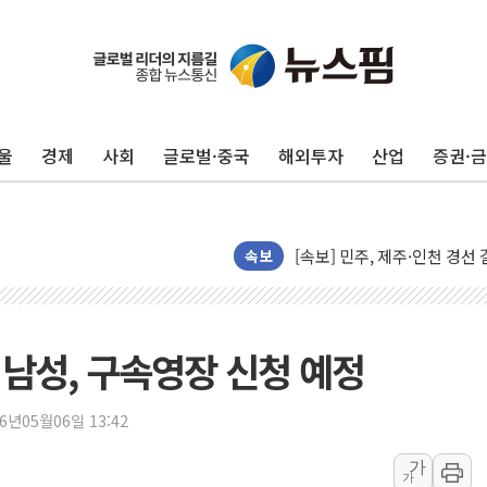
울진·영덕 '호우특보'-포항 '
[종합] 김민석, 정청래에 '0.86
인천 합동연설회 나선 송영길
울
경제
사회
글로벌·중국
해외투자
산업
증권·
김민석, 2주차 제주·인천 경선서
인사하는 김민석 당대표 후보
[속보] 민주, 제주·인천 경선 결
속보
[속보] 민주, 인천 경선 결과 발
[속보] 민주, 제주 경선 결과 발
이번주 국내 주요 금융일정(8.1
대 남성, 구속영장 신청 예정
美, 이란전 출구전략 만지작
강릉·동해·삼척 시간당 최대 
26년05월06일 13:42
폐기물 수거하다 참변…60대
서울 중랑구 주택가서 흉기 난
가
가