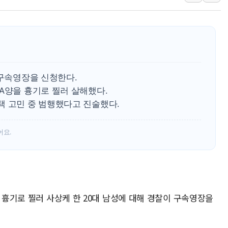
李대통령 "결혼 때문에 손해 
여수 오동도 인근 해상서 모
추미애, '위안부' 피해자 기림
인천 선재도 갯벌서 해루질 중
인천서 말다툼 중 어머니 흉기
 구속영장을 신청한다.
'화합' 꺼낸 김민석에 '뻔뻔
A양을 흉기로 찔러 살해했다.
李대통령, ISA 개편 재검토 
택 고민 중 범행했다고 진술했다.
어요.
을 흉기로 찔러 사상케 한 20대 남성에 대해 경찰이 구속영장을