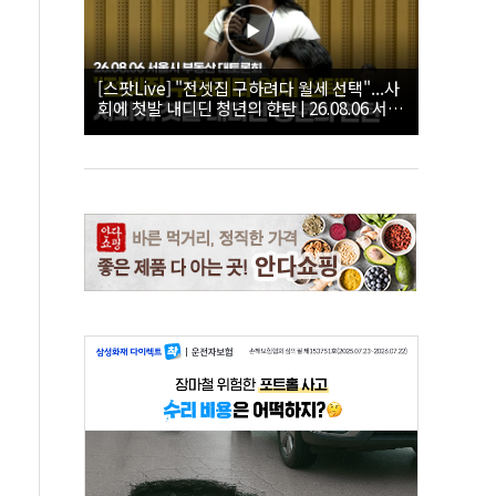
[스팟Live] "전셋집 구하려다 월세 선택"...사
회에 첫발 내디딘 청년의 한탄 | 26.08.06 서울
시 부동산 대토론회