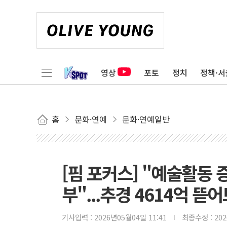
영상
포토
정치
정책·서
홈
문화·연예
문화·연예일반
[핌 포커스] "예술활동 
부"...추경 4614억 뜯
기사입력 :
2026년05월04일 11:41
최종수정 :
20