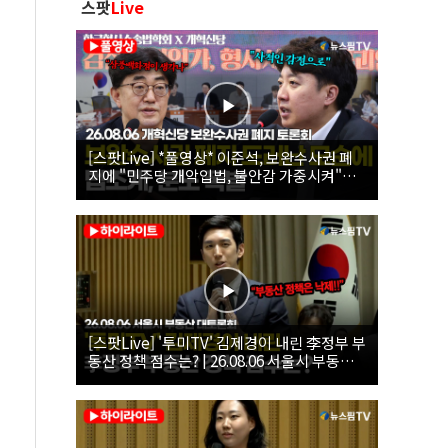
스팟
Live
[스팟Live] *풀영상* 이준석, 보완수사권 폐
지에 "민주당 개악입법, 불안감 가중시켜"｜
26.08.06 개혁신당 보완수사권 폐지 토론회
[스팟Live] '투미TV' 김제경이 내린 李정부 부
동산 정책 점수는? | 26.08.06 서울시 부동산
대토론회