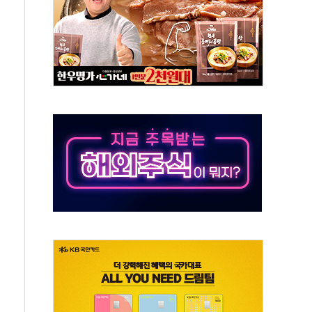
야, 경쟁상대 中과 비교해야"
하는 '선봉'의 대민 봉사
미사일 1발 발사… 올해 10번째·42일 만 도발
 새 안보 위기… 반군·마약카르텔이 습득해 전투 활용
어선 구조
무해한 표면 부식 물질"
분만에 진화...외국인 노동자 숨져
즌2
축 피해 최소화 '총력 대응'