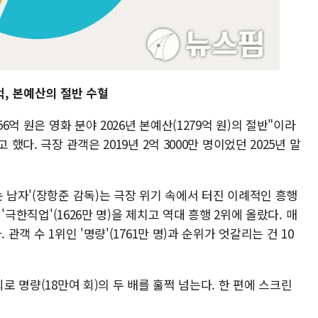
억, 본예산의 절반 수혈
6억 원은 영화 분야 2026년 본예산(1279억 원)의 절반"이라
했다. 극장 관객은 2019년 2억 3000만 명이었던 2025년 말
는 남자'(장항준 감독)는 극장 위기 속에서 터진 이례적인 흥행
 '극한직업'(1626만 명)을 제치고 역대 흥행 2위에 올랐다. 매
관객 수 1위인 '명량'(1761만 명)과 순위가 엇갈리는 건 10
회로 명량(18만여 회)의 두 배를 훌쩍 넘는다. 한 편에 스크린