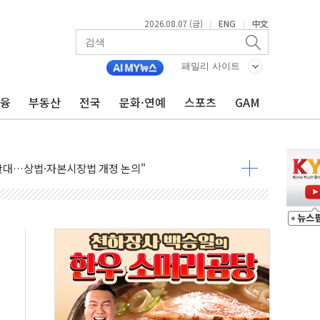
2026.08.07 (금)
ENG
中文
|
|
패밀리 사이트
금융
부동산
전국
문화·연예
스포츠
GAM
재회…로봇·AI 데이터센터·모빌리티 구체화
·아이온큐·도어대시↑ VS 샌디스크·피그마·앱러빈↓
 반대…상법·자본시장법 개정 논의"
 차익실현 속 혼조세...웨스턴디지털·샌디스크↓
에 긴급 안보 점검회의
호르무즈 재개방 기대에 강세
조까지, 상승...호실적 보고 기업 상승세 뚜렷
인 '사파리' 공격… 시민들 공포감 극대화 전략
' 임시 주총 기대감에 홀로 상한가…마진 잔액은 사상 최고
버리지 위험수위…숨은 차입이 더 큰 변수"
대응 1단계 진압 중