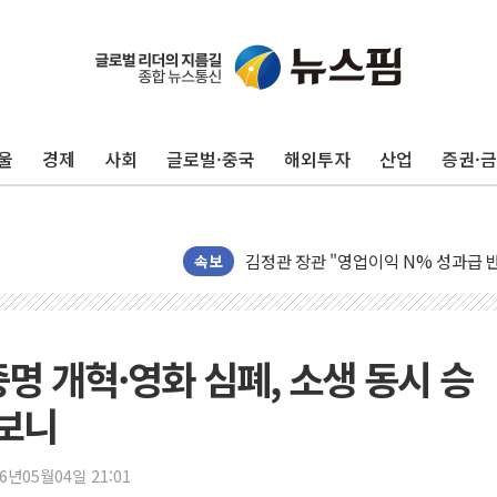
울
경제
사회
글로벌·중국
해외투자
산업
증권·
구광모, 내주 실리콘밸리서 젠슨 황 
뉴욕증시 개장 전 특징주...모더나
김정관 장관 "영업이익 N% 성과급
뉴욕증시 프리뷰, 미 주가선물 AI주
속보
청와대, 북한 단거리 탄도미사일 발사
금값 7주 만에 최고…美 고용 둔화·
[인도증시] 중동 긴장 완화에 실적 호
증명 개혁·영화 심폐, 소생 동시 승
러, 1인칭시점 드론으로 우크라 민간
어보니
[베트남 증시] 지수 하락 속 'DGC
'월가의 황제' 다이먼 "금융시장 레
26년05월04일 21:01
양주 섬유염색공장서 화재 1명 중상…