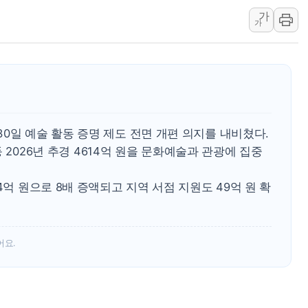
가
김정관 산업부 장관 "주 52시간 손봐
가
해군 1함대 창설 80주년…지역과 함께
[3보] 북, 원산서 동해로 단거리 탄도
우크라 드론 전술, 중남미 콜롬비아에
동해해경, 독도 해상서 부유물 감긴 
주한미군 "오산기지 누출, 백린 아닌 
0일 예술 활동 증명 제도 전면 개편 의지를 내비쳤다.
구미 폐염산처리업체서 불 2시간30여
 등 2026년 추경 4614억 원을 문화예술과 관광에 집중
해군과 함께하는 '불금전파, 송정' 시
강원도 폭염특보 11일째…온열질환·가
4억 원으로 8배 증액되고 지역 서점 지원도 49억 원 확
어요.