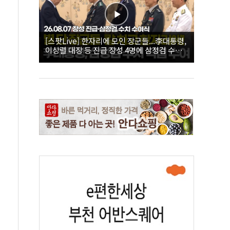
[스팟Live] 한자리에 모인 장군들...李대통령,
이상렬 대장 등 진급 장성 4명에 삼정검 수치
직접 수여｜26.08.07 장성 진급·삼정검 수치
수여식