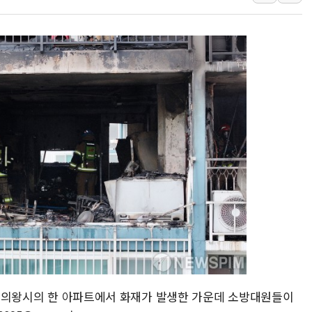
'변기 수리' 집주인에게 흉기
워트, 상반기 영업이익 30
프롬바이오, 10일 거래 재
NH농협생명, 농작업 중 온
아바코, 2분기 매출 120억원
랩지노믹스 "디엑솜과 美 암
보로노이, 폐암 치료제 'VRN
푸본현대생명, 육군 3군단과
교보생명, '교보K-맞춤건강
벼랑 끝 선 '동전주' 무더기
경기 의왕시의 한 아파트에서 화재가 발생한 가운데 소방대원들이