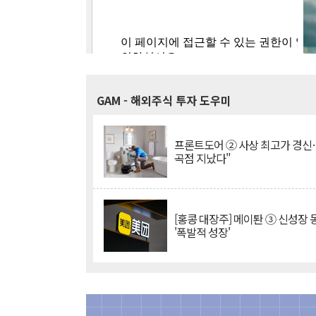
GAM
- 해외주식 투자 도우미
프론트도어 ② 사상 최고가 경신
곡점 지났다"
[홍콩 대장주] 메이퇀 ③ 신성장
'폭발적 성장'