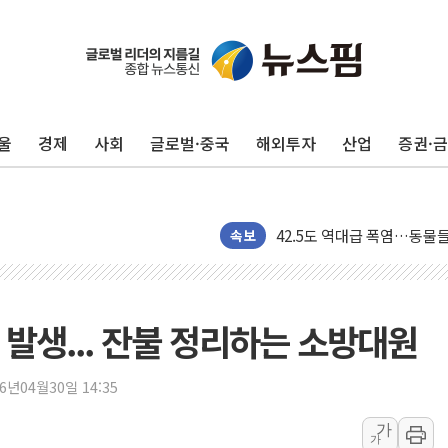
울
경제
사회
글로벌·중국
해외투자
산업
증권·
'찜통더위'에 전력수요 역대 
후티 반군, 예멘 정부군과 
42.5도 역대급 폭염…동물
속보
경찰, 9월부터 '가족 사건'
포스코홀딩스, 포스코인터·D
태국 학교서 중학생 총기 난사
발생... 잔불 정리하는 소방대원
40.2도 찍은 서울 등 폭염
"文정부 악몽 재현 안돼"..
26년04월30일 14:35
신세계사이먼 '대구 프리미엄 
李대통령, 호우 피해 경북 
가
가