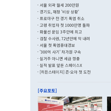
부 장관 권한
1000만달러
서울 외곽 월세 200만원
발전 구상'을
이에 따라 올
적 갈등 해결
경기도, 재정 '비상 상황'
했다. 경상수
결과 혐오의 
9000만달러
프로야구 전 경기 폭염 취소
년간의 CVI
지 기준 상품
고령 취업자 첫 1000만명 돌파
무너졌다고도 
며 월간 기준
현실을 바꾸는
달러로 38.
화물선 운임 3주만에 최고
를 평화 체제
196.9% 급
검찰 수사권, 72년만에 막 내려
함께 4자 대
수출은 160
지만 이 대통
서울 첫 폭염중대경보
(18.6%) 
화공존 정책이
했다. 통관 기
'300억 사기' 차가원 구속
다"고 지적했
(16.4%)
투리가 잡혀 
실거주 아니면 세금 껑충
월(-10억9
쁜 상황이 초
증가와 유류할
실적 발표 앞둔 스페이스X
9·19 군사
기록했지만 
[히든스테이지] 즌·오아 첫 도전
"우리의 선의
로 전환됐다.
으로 약간의 의문
를 기록해 전
관은 업무보고
는 배당수입
주의에 근거한
줄면서 25억
[주요포토]
라며 "여러분
억1000만달
이 9월 러시
였던 올해 3
며 "정부 차
인의 해외투자
은 "그것은 
각각 증가했다
잘랐다. 정 