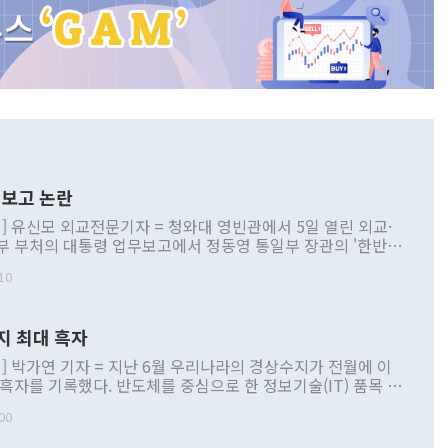
보고 논란
] 유신모 외교전문기자 = 청와대 영빈관에서 5일 열린 외교·
부 부처의 대통령 업무보고에서 정동영 통일부 장관의 '한반도
 구상'과 업무보고 발언이 논란을 빚고 있다. 이날 정 장관의
10
정부 내 조율을 거치지 않은 사안을 정책으로 추진하겠다고 공
는가 하면 사실 관계에 맞지 않은 설명도 있었다. 이재명 대통
로 신중을 기해 달라고 경고했고, 조현 외교부 장관은 '이상
지 최대 흑자
 근거한 비현실적 구상'이라는 비판을 내놨다. 그동안 정 장
책 관련 발언이 물의를 빚은 적은 여러 번 있지만 대통령과 유
] 박가연 기자 = 지난 6월 우리나라의 경상수지가 전월에 이
이 공개적으로 부정적 입장을 표명한 것은 이례적이다. 정 장
 흑자를 기록했다. 반도체를 중심으로 한 정보기술(IT) 품목 수
대북 접근법과 월권을 제어해야 한다는 목소리도 높아지고 있
간 상품수출이 처음으로 1000억달러를 넘어선 영향이다. [자
00
 따르
기자간담회를 하고 있다. [사진=통일부] 2026.07.23 ◆통일
 경상수지는 497억3000만달러 흑자로 집계됐다. 전월(386억