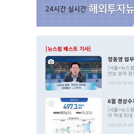
[뉴스핌 베스트 기사]
정동영 업무
[서울=뉴스핌
안보 분야 정
평화공존 발전
2026-08-06 06:
발언 중에는 
언한 것이 있
령은 공개적으
6월 경상수
주의적 희망에
관의 대북 정
[서울=뉴스핌
관 부처 장관
어 역대 최대
관의 무리한 
출 호조로 월
다. [정동영 통일부 장관이 지난달 23일 오후 서울 종로구 정부서울청사에
2026-08-06 08:
료=한국은행] 한국은행이 6일 발표한 '2026년 6월 국제수지(잠정)'에
서 취임 1주년 
면 지난 6월