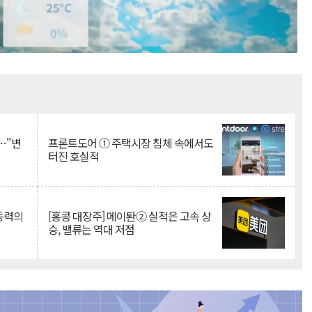
Mute
…"변
프론트도어 ① 주택시장 침체 속에서도
터진 호실적
 동력의
[홍콩 대장주] 메이퇀② 실적은 고속 상
승, 밸류는 역대 저점