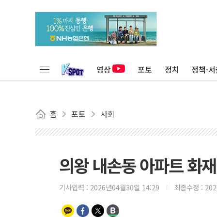
영상
포토
정치
정책·서
홈
포토
사회
의왕 내손동 아파트 화재 
기사입력 :
2026년04월30일 14:29
최종수정 :
20