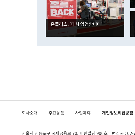
국인의 국내 
않았다는 점에
감소하며 전월
사합의 복원,
경신했다. 외
권이라는 지적
분기 말 만기
뒤 "여기 업
다. 내국인의
'홈플러스, '다시 영업합니다'
부의 한 소식
다. eoyn2@
를 거쳐 결정
련 부처 장관
하고 대통령의
한 문제"라고 지적했다. 이재명 대통령이
외교 국방 등
2026.08.05 ◆시대착오적 접근, 대북 인식 오류 더욱 문제인 것은 정 장관
의 이같은 주
실과 다른 인
격히 변화하고
못하고 있다는
되뇌는 것은 
법을 호도하고
이나 미국은 
금까지의 북핵
회사소개
주요상품
사업제휴
개인정보취급방침
공하는 방식으
과 중유 제공
의 모든 단계
협상에 관여했
서울시 영등포구 국제금융로 70, 미원빌딩 906호
편집국 : 02-