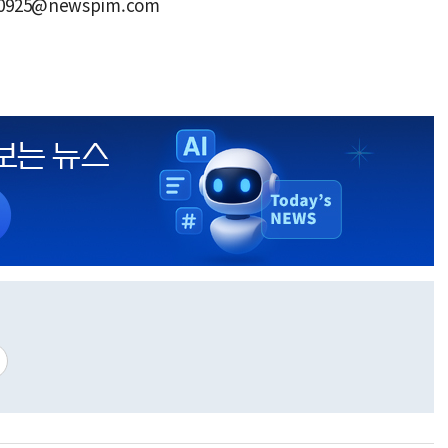
n0925@newspim.com