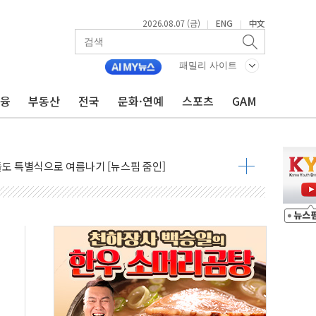
2026.08.07 (금)
ENG
中文
|
|
패밀리 사이트
금융
부동산
전국
문화·연예
스포츠
GAM
최고치 경신…한낮 총수요 104.3GW 기록
사우디 동시 공격… 위기 고조되는 또 다른 중동 화약고
들도 특별식으로 여름나기 [뉴스핌 줌인]
 못 맡는다…상피제 실시
X 지분 일부 매각
...최소 7명 사망
중대경보 해제…누적 온열질환자 2872명
.李 부동산 세제안에 與 내부서 '총선·대선 직격탄' 우려
아울렛' 건립 '본궤도'
안동·의성 특별재난지역 선포