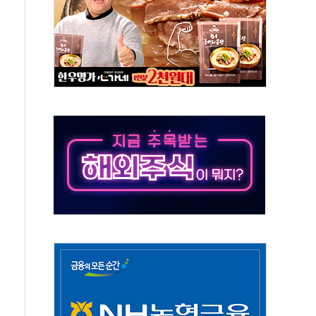
 휘두른 30대 세입자…경찰, 현행범 체포
억원
개…"재무구조 개편"
열질환 보장…폭염기 신속 보상 강화
 진단 분야 독점 라이선스 계약"
11' 캐나다 IND 신청
 군 장병 금융교육·전역 지원 협약
보험' 6개월 배타적사용권 획득
 상폐 위기…관리종목 우려 지정예고 총 63개