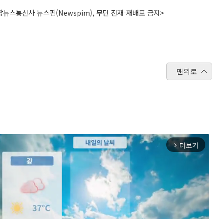
뉴스통신사 뉴스핌(Newspim), 무단 전재-재배포 금지>
맨위로
더보기
arrow_forward_ios