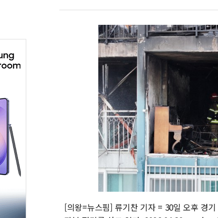
[의왕=뉴스핌] 류기찬 기자 = 30일 오후 