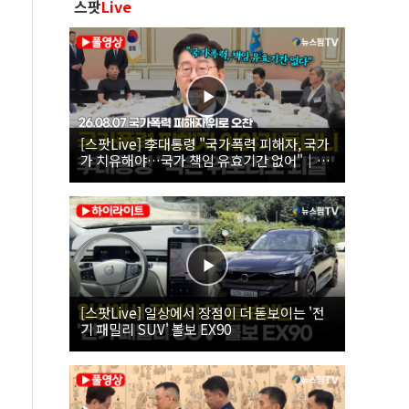
스팟
Live
[스팟Live] 李대통령 "국가폭력 피해자, 국가
가 치유해야…국가 책임 유효기간 없어"｜
26.08.07 국가폭력 피해자 위로 오찬
[스팟Live] 일상에서 장점이 더 돋보이는 '전
기 패밀리 SUV' 볼보 EX90