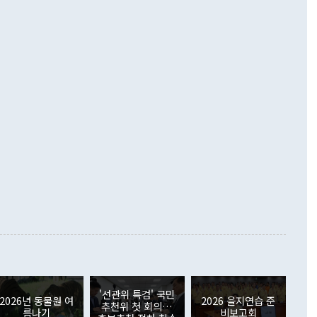
 넘어선 주장 정 장관은 이날 업무보고에서 '한반도 평화공존
)에 이어 두 달 연속 월간 기준 역대 최대 기록을 갈아치웠다.
 설명하면서 이재명 정부 2년차 핵심 과제로 상호 존중·평화
해 상반기 누적 경상수지 흑자는 1910억1000만달러를 기록
·핵 없는 한반도 등 3대 기본 방향을 제시했다. 정 장관은 "대
지 흑자를 견인한 것은 상품수지다. 6월 상품수지는 478억
언어는 멈춰야 한다"면서 주적 용어 대체를 주장했다. 지난 25
 흑자를 기록하며 전월에 이어 역대 최대를 다시 썼다. 국제수
D(완전하고 검증가능하며 되돌릴 수 없는 비핵화) 구도는 이미
수출은 1123억7000만달러로 전년 동월 대비 84.5% 증가하
했다. 또 "현 시점에서 흘러간 선(先)비핵화만 되뇌는 것은
 처음으로 1000억달러를 넘어섰다. 상품수입은 644억8000만
 데 힘이 되지 않는다"고 주장했다. 정 장관은 또 "정전 체제
6% 늘었다. 통관 기준으로는 반도체 수출이 전년 동월 대비
로 바꾸는 논의에 착수하겠다"면서 "북·미 정상회담 견인과
증했고 컴퓨터·주변기기(SSD)는 282.7% 증가했다. IT 품목
화의 동력을 확보하기 위해 최선을 다할 것"이라고 말했다. 하
.4% 늘었으며 비IT 품목도 ▲석유제품(47.5%) ▲화공품
령은 정 장관의 구상에 대부분 제동을 걸었다. 이 대통령은 "평
▲철강제품(17.9%) ▲승용차(6.1%) 등을 중심으로 18.6% 증가
 정치적으로 악용되는 측면이 있다"며 "많이 조심하셔야 한
준 수입은 ▲원자재(30.5%) ▲자본재(35.3%) ▲소비재
다. 북한을 다른 이름으로 불러야 한다는 주장에는 "표현에 꼬
가 모두 늘었다. 서비스수지는 12억9000만달러 적자를 기록해 전
정쟁으로 휘몰아 들어가면 원래 하고자 했던 데에서 오히려 나
000만달러)보다 적자 폭이 확대됐다. 여행수지는 외국인 입국자
래될 수 있다"고 경고했다. 이 대통령은 남북 신뢰 구축을 위해
증료 인상 등에 따른 출국자 감소로 4억4000만달러 흑자를
합의를 선제적으로 복원해야 한다는 정 장관의 주장에 대해서도
지식재산권사용료수지는 전월 흑자에서 4억4000만달러 적자
대로 하는 게 과연 한반도의 평화와 안정에 플러스냐, 결론적
 본원소득수지는 배당소득을 중심으로 32억7000만달러 흑자
이 들 때도 있다"며 부정적으로 반응했다. 조현 외교부 장
월(21억7000만달러)보다 흑자 폭이 확대됐다. 배당소득수지
 사후 브리핑에서 정 장관이 언급한 '4자 회담'에 대해 "이상
이 늘어난 데다 전월 분기배당에 따른 기저효과로 배당지급이
 어떤 희망이라 하더라도 그건 아직 조율되지 않은 방법"이
6000만달러 흑자를 나타냈다. 금융계정 순자산은 6월 중 467
들께서 디스카운트해 주시면 좋겠다"고 선을 그었다. 정 장관
러 증가해 월간 기준 역대 최대 증가 폭을 기록했다. 종전 최대
아 블라디보스토크에서 열리는 '동방경제포럼(EEF)'을 언급하
월(369억9000만달러)을 넘어선 것이다. 직접투자에서는 내국
원에서 (참석을) 검토하고 있다"고 발언한 데 대해서도 조 장관
가 80억1000만달러, 외국인의 국내투자가 46억3000만달러
'선관위 특검' 국민
외교부의 몫"이라며 "아직 거기까지 진도가 나가지 않았다"고
2026년 동물원 여
2026 을지연습 준
. 증권투자에서는 외국인의 국내 주식 매도세가 이어졌다. 외
추천위 첫 회의…
름나기
비보고회
장관이 이날 소개한 대북 구상과 설명은 정부 내 조율을 거치지