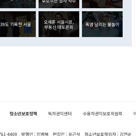
주식 투자는 차익실현 매도 등의 영향으로 316억1000만달러
후보추천 절차 착수
서 문제가 있다. 특히 주적 표현 대체와 국호 사용, 9·19 군
(-310억5000만달러)에 이어 역대 최대 순매도 기록을 다시
 4자회담 추진 등은 통일부 장관이 결정할 사안이 아니어서 월
국인의 국내 채권투자는 세계국채지수(WGBI) 자금 유입에도
이 나오고 있다. 이 대통령은 정 장관의 업무보고를 듣고 난
도래 영향으로 증가 폭이 줄어든 52억9000만달러를 기록했
무보고에 발표했다고 승인난 건 아니다"라고 재차 확인했다. 정
오세훈 서울시장,
 해외 증권투자는 주식을 중심으로 35억6000만달러 증가했
39도 기록한 서울
폭염 날리는 물놀이
부동산 대토론회
통은 "정 장관의 발언 내용은 대부분 국가안전보장회의(NSC)
newspim.com
된 사안이 아닌 정 장관의 개인적 생각에 가깝다"며 "안보 관
이 정부의 공식 정책이 아닌 사안을 추진하겠다고 업무보고를
 면전에서 '국군통수권자가 나서야 한다'고 주장한 것은 심각
 5일 청와대 영빈관에서 열린 통일
 외교 안보 부처 업무보고에서 발언하고 있다. [사진=청와대]
장이 현 시점에서 이미 참고가 될 수 없는 과거의 경험 또는 사
식에 기반하고 있다는 것이다. 정 장관이 주장하는 구상은 급
 있는 북한의 전략과 한반도 및 국제 정세를 전혀 반영하지
 비판이 제기되고 있다. 정 장관이 "흘러간 선(先)비핵화만
현실을 바꾸지 못한다"고 언급한 것은 지금까지의 대북 접근
 있다. 북핵 위기 발발 이후 지금까지 모든 핵 협상에서 한국
북한에 선비핵화를 공식적으로 요구한 적이 없기 때문이다. 지
 협상은 북한의 비핵화 조치에 한·미가 상응하는 대가를 제
로 이뤄졌다. 1994년 북·미 제네바 기본합의는 핵시설 동결
청소년보호정책
독자권익센터
수용자권익보호위원회
의 교환이었다. 2005년 9.19 공동성명도 북한의 비핵화 조치
에 상응조치를 제공하는 '행동 대 행동' 원칙이 적용됐다. 대북
던 한 전직 관료는 "모든 북핵 협상은 북한의 비핵화 조치와
761-4409
발행인 : 민병복
편집인 : 유근석
청소년보호책임자 : 김연순