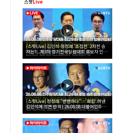
스팟
Live
[스팟Live] 김민석·정청래 ‘초접전’ 2차전 승
자는?...제3차 정기전국당원대회 후보자 인천
합동연설회 생중계 | 26.08.08
[스팟Live] 정청래 “뻔뻔하다”…‘화합’ 꺼낸
김민석에 정면 반격 | 26.08.08 더불어민주당
당대표·최고위원 후보 제주 합동연설회