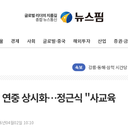
울
경제
사회
글로벌·중국
해외투자
산업
증권·
이번주 국내 주요 금융일정
美, 이란전 출구전략 
강릉·동해·삼척 시간당
폐기물 수거하다 참변
속보
서울 중랑구 주택가서 
李대통령 "결혼 때문에 
여수 오동도 인근 해상
담 연중 상시화…정근식 "사교육
추미애, '위안부' 피해
인천 선재도 갯벌서 해루
인천서 말다툼 중 어머니
26년04월02일 10:10
'화합' 꺼낸 김민석에