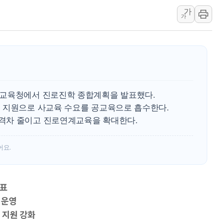
가
李대통령, ISA 개편 
가
동해중부 전 해상 풍랑
연일 폭염에 온열질환 
中 전방위 아파트 부양
인제 용대리 계곡서 수
동해시, 11~14일 '
시교육청에서 진로진학 종합계획을 발표했다.
강원 중·남부 동해안 
 지원으로 사교육 수요를 공교육으로 흡수한다.
청양 밭에서 일하던 9
격차 줄이고 진로연계교육을 확대한다.
폭염에 車 운전면허 기
어요.
발표
 운영
 지원 강화