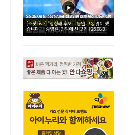
[스팟Live] “정청래 후보 그동안 고생 많이 했
습니다”…송영길, 연임에 선 긋기 | 26.08.08
더불어민주당 당대표·최고위원 후보 제주 합
동연설회