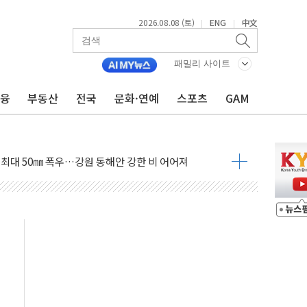
2026.08.08 (토)
ENG
中文
|
|
패밀리 사이트
금융
부동산
전국
문화·연예
스포츠
GAM
(8.10~8.14)
만지작…공습 한계·탄약 부족 현실화
 최대 50㎜ 폭우…강원 동해안 강한 비 어어져
…60대 환경미화원 수거차에 치여 사망
흉기 난동…60대 남성 2명 숨져
손해 보는 일 없게"…'결혼 페널티' 22개 과제 손본다
서 모터보트 전복…1명 사망·1명 실종
자 기림의 날 참석..."국제적 시민 연대로 목소리 내야"
질 중 실종 60대 나흘만에 숨진 채 발견
 흉기 살해 10대 아들 체포
 '뻔뻔' 받아친 정청래…제주 연설서 신경전 고조