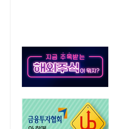
재검토 지시…與 "적극 환영"·野 "졸속 국정"
주의보…10일까지 최대 3.5m 높은 물결
사망 23명…정부, 비상대응기구 가동
, 수도 베이징도 부동산 규제 철폐
위 상승으로 피서객 7명 고립…전원 구조
별똥별 멍' 운영…페르세우스 유성우 관측
시간당 50mm 이상 폭우…호우경보 발효
0대 숨져…온열질환 여부 조사
능시험 오전 집중 편성…체감온도 38도 넘으면 중단