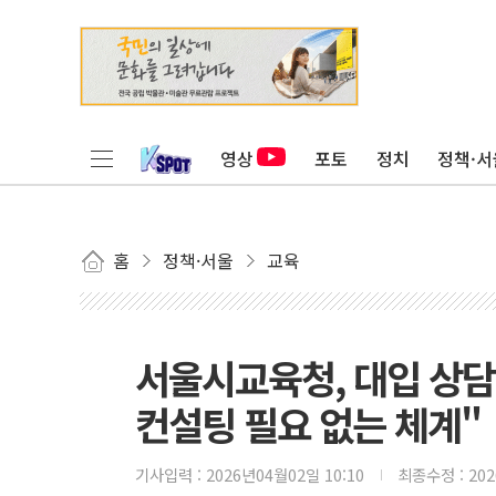
영상
포토
정치
정책·서
홈
정책·서울
교육
서울시교육청, 대입 상
컨설팅 필요 없는 체계"
기사입력 :
2026년04월02일 10:10
최종수정 :
20