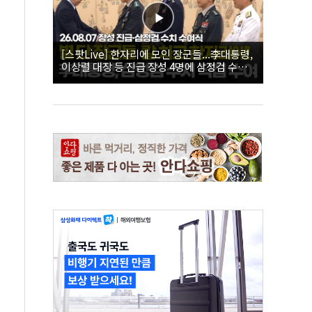
[스팟Live] 한자리에 모인 장군들...李대통령,
이상렬 대장 등 진급 장성 4명에 삼정검 수치
직접 수여｜26.08.07 장성 진급·삼정검 수치
수여식