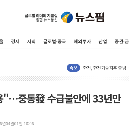
울
경제
사회
글로벌·중국
해외투자
산업
증권·
대형 저축은행 4%대 예금
서울 노원 40.2도…8년 만
한전, 한전기술지주 출범
SK하이닉스, 용인·청주에
속보
[중국증시 마감] CPO∙PC
[ETF 시황] 2차전지 E
[컨콜] 롯데케미칼 "대산
용"…중동發 수급불안에 33년만
SK증권, 비대면 고객 대상
통합위, 'AI 포용사회'·
코웨이, 2분기 영업익 2
26년04월01일 10:06
[마감시황] 코스피, 7주 연