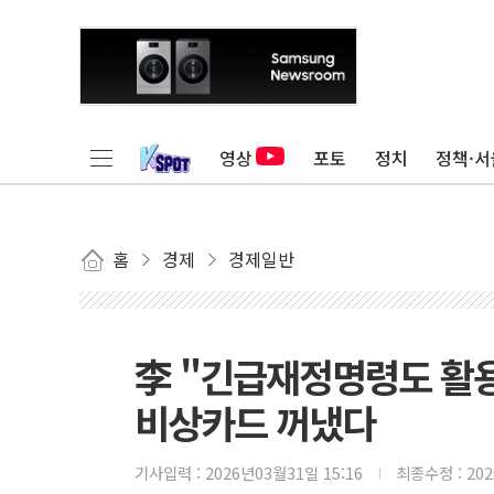
영상
포토
정치
정책·서
홈
경제
경제일반
李 "긴급재정명령도 활
비상카드 꺼냈다
기사입력 :
2026년03월31일 15:16
최종수정 :
20