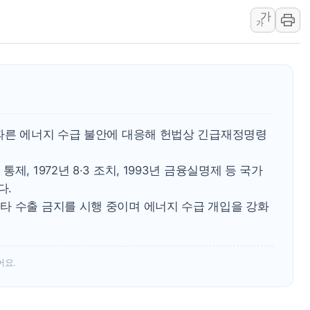
가
중수청 임용설명회에 검사 1
가
[컨콜] 롯데케미칼, "하반
안동 송천동 양봉장 화재 야
컴투스, 제우스: 오만의 
취재진 질의에 답하는 김태
목동8단지 현설에 대우·DL
 따른 에너지 수급 불안에 대응해 헌법상 긴급재정명령
호남반도체 산단 하루 6
[일본 증시] 닛케이, 레이
, 1972년 8·3 조치, 1993년 금융실명제 등 국가
[인사] 외교부
다.
타 수출 금지를 시행 중이며 에너지 수급 개입을 강화
어요.