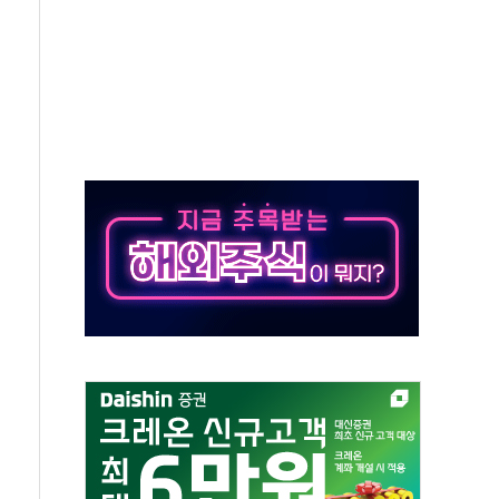
10명 등 1100명 참석...인사·처우 관심
기 기초화학 가격 강세 완화"
산으로 확산...헬기 3대 투입 진화 중
신 쇼케이스
우 에이버튼 CD
·GS·현산 참여…'공사비 인상 차단' 조건
5만톤 용수 필요…절반은 하수처리수로 공급한다
저텍·SBG 실적 우려에 이틀째 하락...토픽스는 상승