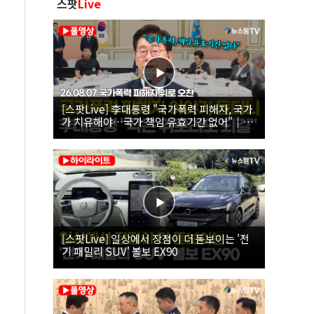
스팟
Live
[스팟Live] 李대통령 "국가폭력 피해자, 국가
가 치유해야…국가 책임 유효기간 없어"｜
26.08.07 국가폭력 피해자 위로 오찬
[스팟Live] 일상에서 장점이 더 돋보이는 '전
기 패밀리 SUV' 볼보 EX90