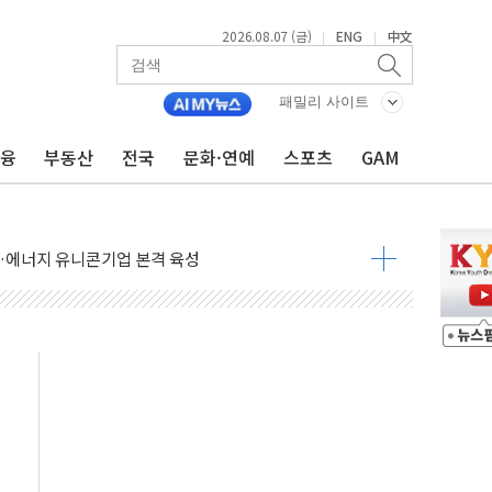
2026.08.07 (금)
ENG
中文
|
|
패밀리 사이트
금융
부동산
전국
문화·연예
스포츠
GAM
 사라진다, OK·애큐온·페퍼만 남아
에 서울서 40도 넘어
…에너지 유니콘기업 본격 육성
 54조 투자…D램·낸드 동시 증설
B∙CRO가 이끈 '기술주 상승장'
TF 급등, SK하이닉스 레버리지는 급락
·여수 사업재편 완료시 재무구조 개선 기대"
 '수수료 평생 우대' 이벤트 진행
'청년 자산격차 해소' 특위 출범…"소외되는 계층 없도록"
532억…신제품 효과에 실적 호조
속 하락…외국인 매도에 6258.77