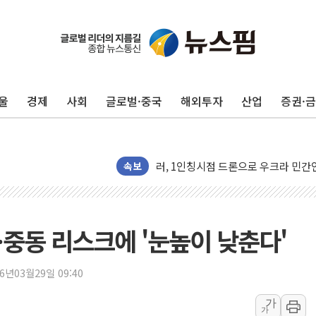
울
경제
사회
글로벌·중국
해외투자
산업
증권·
유럽증시, 견조한 실적 소화하며 대부분
속보
리투아니아 국방 "러, 우크라 드론으로
구광모, 내주 실리콘밸리서 젠슨 황 
뉴욕증시 개장 전 특징주...모더나
중동 리스크에 '눈높이 낮춘다'
김정관 장관 "영업이익 N% 성과급
뉴욕증시 프리뷰, 미 주가선물 AI주
26년03월29일 09:40
청와대, 북한 단거리 탄도미사일 발사
가
가
금값 7주 만에 최고…美 고용 둔화·