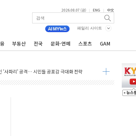
2026.08.07 (금)
ENG
中文
|
|
패밀리 사이트
금융
부동산
전국
문화·연예
스포츠
GAM
 상승… "2분기 기업 순이익 21% 증가" 전망
 나토 회원국 공격 검토… 거짓 깃발 작전"
재회…로봇·AI 데이터센터·모빌리티 구체화
·아이온큐·도어대시↑ VS 샌디스크·피그마·앱러빈↓
 반대…상법·자본시장법 개정 논의"
 차익실현 속 혼조세...웨스턴디지털·샌디스크↓
에 긴급 안보 점검회의
호르무즈 재개방 기대에 강세