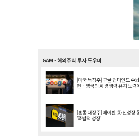
GAM
- 해외주식 투자 도우미
[미국 특징주] 구글 딥마인드 수
편…영국의 AI 경쟁력 유지 노력
[홍콩 대장주] 메이퇀 ③ 신성장
'폭발적 성장'