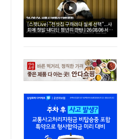
[스팟Live] "전셋집 구하려다 월세 선택"...사
회에 첫발 내디딘 청년의 한탄 | 26.08.06 서울
시 부동산 대토론회