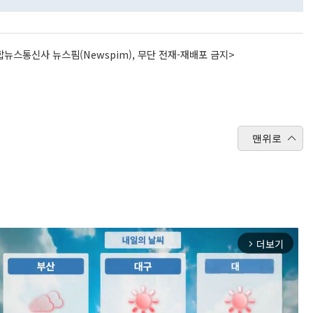
뉴스통신사 뉴스핌(Newspim), 무단 전재-재배포 금지>
맨위로
더보기
arrow_forward_ios