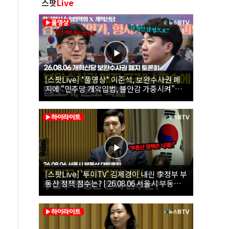
스팟
Live
[스팟Live] *풀영상* 이준석, 보완수사권 폐
지에 "민주당 개악입법, 불안감 가중시켜"｜
26.08.06 개혁신당 보완수사권 폐지 토론회
[스팟Live] '투미TV' 김제경이 내린 李정부 부
동산 정책 점수는? | 26.08.06 서울시 부동산
대토론회