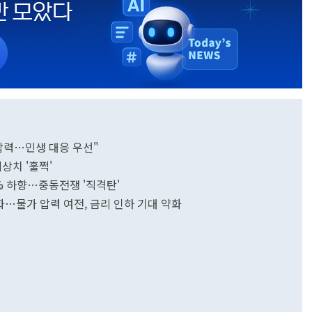
압력…민생 대응 우선"
상치 '훌쩍'
7% 하향…중동전쟁 '직격탄'
둔화…물가 압력 여전, 금리 인하 기대 약화