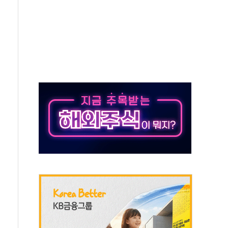
조까지, 상승...호실적 보고 기업 상승세 뚜렷
인 '사파리' 공격… 시민들 공포감 극대화 전략
' 임시 주총 기대감에 홀로 상한가…마진 잔액은 사상 최고
버리지 위험수위…숨은 차입이 더 큰 변수"
대응 1단계 진압 중
야, 경쟁상대 中과 비교해야"
하는 '선봉'의 대민 봉사
미사일 1발 발사… 올해 10번째·42일 만 도발
 새 안보 위기… 반군·마약카르텔이 습득해 전투 활용
어선 구조
무해한 표면 부식 물질"
분만에 진화...외국인 노동자 숨져