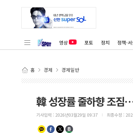
영상
포토
정치
정책·서
홈
경제
경제일반
韓 성장률 줄하향 조짐…
기사입력 :
2026년03월29일 09:37
최종수정 :
20