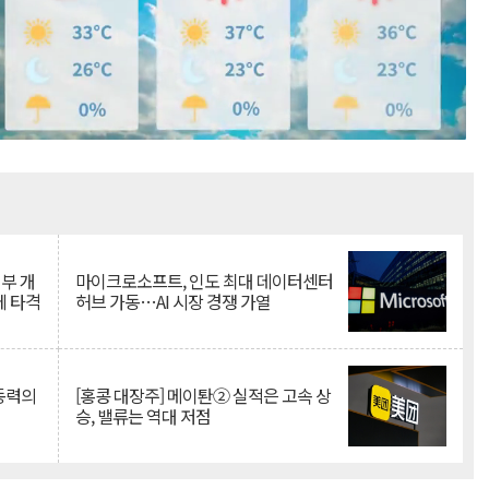
Mute
뇌부 개
마이크로소프트, 인도 최대 데이터센터
에 타격
허브 가동…AI 시장 경쟁 가열
 동력의
[홍콩 대장주] 메이퇀② 실적은 고속 상
승, 밸류는 역대 저점