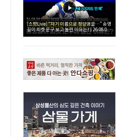
[스팟Live] “자기 이름으로 정당명을…” 송영
길이 피켓 문구 보고 놀란 이유는? | 26.08.09
더불어민주당 당대표·최고위원 후보 대구·경
북 합동연설회