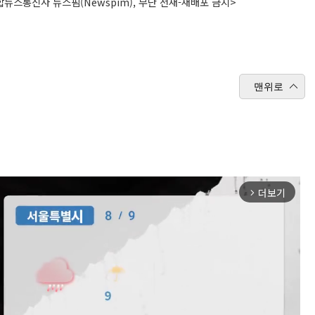
뉴스통신사 뉴스핌(Newspim), 무단 전재-재배포 금지>
맨위로
더보기
arrow_forward_ios