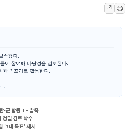
최태원, 노소영에 9440억
가
가
하나금융, 명동 소상공인에 
인천시 광복절 현수막 '태
병무청, 보충역 전면 손질…
홈플러스發 대형마트 판매,
윤준병·이해민 의원, '정부
'호우·산사태 주의보' 울진 
 발족했다.
들이 참여해 타당성을 검토한다.
위한 인프라로 활용한다.
어요.
·군 합동 TF 발족
익 정밀 검토 착수
 '3대 목표' 제시