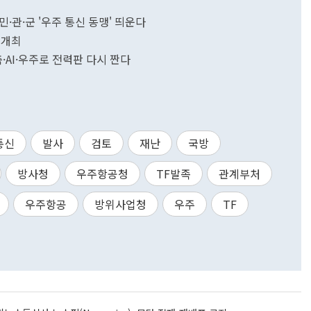
·관·군 '우주 통신 동맹' 띄운다
 개최
3축·AI·우주로 전력판 다시 짠다
통신
발사
검토
재난
국방
방사청
우주항공청
TF발족
관계부처
우주항공
방위사업청
우주
TF