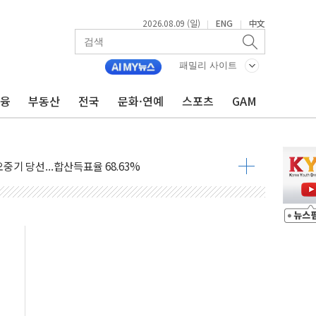
2026.08.09 (일)
ENG
中文
|
|
.'두천~하당'·'올미골교' 차량 통행 선제 제한
패밀리 사이트
고 발생…작업자 1명 숨져
철강 AI융합실증센터' 들어선다
금융
부동산
전국
문화·연예
스포츠
GAM
대 숨진 채 발견...경찰, 조사 중
.48%p 차 선두 유지...金 46.01% vs 鄭 44.53%
기 당선...합산득표율 68.63%
해 10대 구속…범행 후 반려견도 죽여
 정청래에 승리…金 48.54% vs 鄭 44.40%
경선 결과...김민석 48.54% 정청래 44.40%
발표...김민석 47.37% 정청래 45.71% 송영길 6.92%
발표...정청래 47.82% 김민석 46.35% 송영길 5.83%
발표...김민석 50.30% 정청래 41.94% 송영길 7.76%
객 400명 맞이…"마음 잇는 시간 되길"