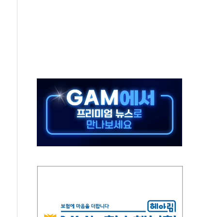
 지급 확정되나…재상고 앞두고 막판 셈법
'행복상자' 전달
극기 거꾸로' 논란…이틀만에 철거
 예술·체육요원 최대 33% 감축
 역대 최대폭 감소한 9.4%↓…유통업계 양극화 심화
 특사'로 콜롬비아 대통령 취임식 참석
시간당 30mm 강한 비...호우 피해 없어