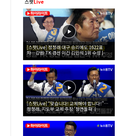
스팟
Live
[스팟Live] 정청래 대구 승리에도 1622표
차…강원·TK 경선 이긴 김민석 1위 수성 |
26.08.09 더불어민주당 당대표·최고위원 후
보 대구·경북 합동연설회
[스팟Live] “맞습니다! 교체해야 합니다!”…
정청래, 지도부 교체 주장 ‘정면돌파’ |
26.08.09 더불어민주당 당대표·최고위원 후
보 대구·경북 합동연설회