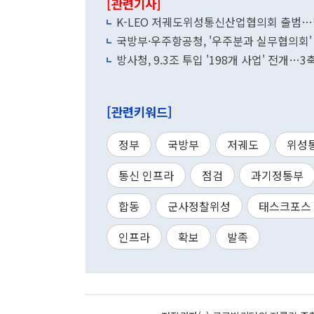
[관련기사]
K-LEO 저궤도위성통신산업협의회 출범…민
국방부·우주항공청, '우주분과 실무협의회'
방사청, 9.3조 투입 '198개 사업' 전개…
[관련키워드]
정부
국방부
저궤도
위성
통신 인프라
점검
과기정통부
합동
군사정찰위성
태스크포스
인프라
확보
발족