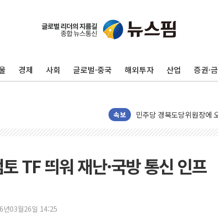
125mm 폭우 쏟아진 울진..
평택 진위면 공장서 질식사
포항 블루밸리 국가산단에 '
울
경제
사회
글로벌·중국
해외투자
산업
증권·
상주 낙동강 선착장 하류서 50
[종합] 김민석, 정청래에 누적 1
민주당 경북도당위원장에 오중
속보
인천서 말다툼 중 어머니 살
김민석, 강원·대구·경북 경선서
[속보] 민주, 강원·대구·경북 
토 TF 띄워 재난·국방 통신 인프
[속보] 민주, 경북 경선 결과 
[속보] 민주, 대구 경선 결과 
[속보] 민주, 강원 경선 결과 
26년03월26일 14:25
정재헌 CEO, SKT 장기고