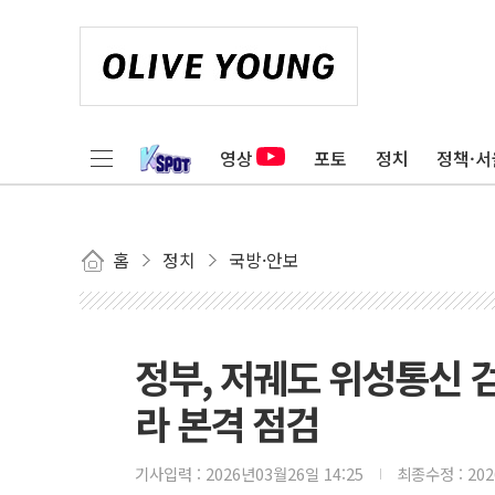
영상
포토
정치
정책·서
홈
정치
국방·안보
정부, 저궤도 위성통신 검
라 본격 점검
기사입력 :
2026년03월26일 14:25
최종수정 :
20