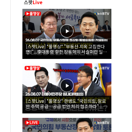
스팟
Live
[스팟Live] *풀영상* "부동산 지옥 고집한다
면!"...李대통령 향한 장동혁의 서슬퍼런 일갈
| 26.08.07 국민의힘 부동산정책 정상화 특별
위원회 전체회의
[스팟Live] *풀영상* 한병도 “국민의힘, 말로
만 주택 공급…공급 법안 처리 협조하라”｜
26.08.07 더불어민주당 원내대책회의