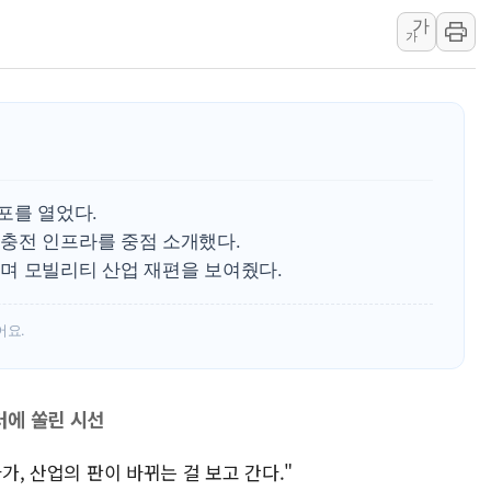
가
인도, 바이오가스 생산
가
서울시, 정비사업으로 
신인류콘텐츠, 핀란드 
"일부 존치" vs "
[AI 카드뉴스] 기
국민의힘 윤리위, '
포를 열었다.
수박으로 여름 나는
충전 인프라를 중점 소개했다.
전남광주 구례 산불 3
며 모빌리티 산업 재편을 보여줬다.
캠코, 5918억원 규
어요.
터에 쏠린 시선
가, 산업의 판이 바뀌는 걸 보고 간다."