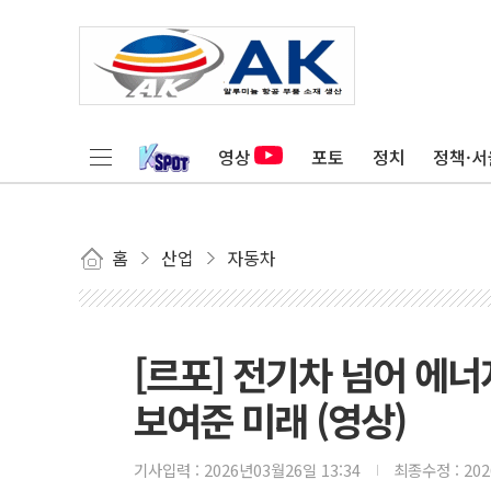
영상
포토
정치
정책·서
홈
산업
자동차
[르포] 전기차 넘어 에
보여준 미래 (영상)
기사입력 :
2026년03월26일 13:34
최종수정 :
20