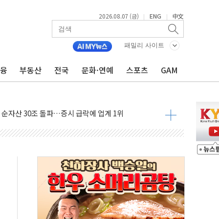
2026.08.07 (금)
ENG
中文
|
|
패밀리 사이트
금융
부동산
전국
문화·연예
스포츠
GAM
스템 안정성 한순간도 흔들려선 안돼"
들에게 "내란으로 훼손된 군 신뢰 회복해야"
 순자산 30조 돌파…증시 급락에 업계 1위
매출 1006억원…전년비 13.9% 증가
운 관심…SK하이닉스, FMS서 '풀스택' 기술력 과시
다진 한샘…B2B 확장으로 성장동력 확보
동났다"…선수금 내걸고 확보 전쟁
사주 1000억 연내 소각…2분기 영업익 853억
목표인데…외국인 숙박 부가세 환급 앞당겨 종료
CK] 축구협회 성접대 기간, 대표팀 무패 外
 몇 년 내 NATO 결속력 시험하려 한정적 침공 가능성"