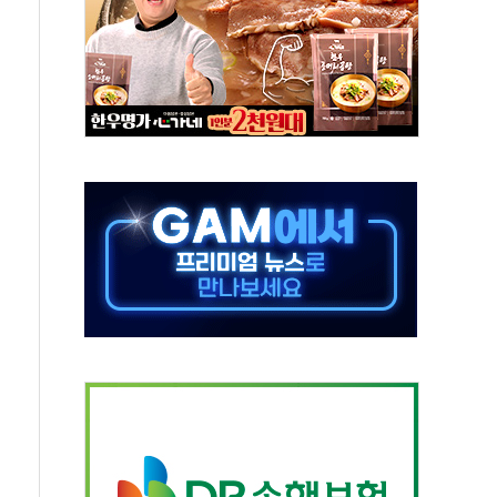
에 3.5조원 투입키로...'에너지 자립' 일환
주택 36% 늘었다...공급부족 전 시장 규제 탓 커
AI 기업 Audission Oy와 운영 파트너십 체결
전면 개발"…서리풀2구역 갈등, 협의 테이블에
후변화가 바꾼 대한민국 여름
부산 돌려차기 발언' 논란 서범수·진종오 징계절차 개시
 하마
2분 만에 주불 진화...인명피해 없어
모 압류재산 1506건 공매