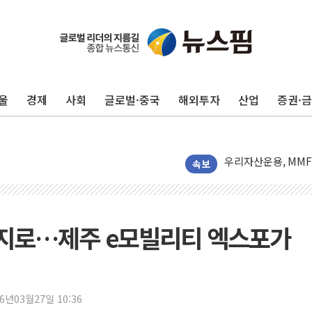
울
경제
사회
글로벌·중국
해외투자
산업
증권·
박홍근 "국가재정시
李대통령, 진급 장성
우리자산운용, MMF
TBH글로벌, 상반기 
속보
AI 메모리 향한 뜨거
건설 불황 속 내실 
"내년 메모리 물량 
너지로…제주 e모빌리티 엑스포가
현대지에프홀딩스, 자
관광객 3000만명 
[뉴스핌 이 시각 PI
26년03월27일 10:36
美 정보 당국 "푸틴,