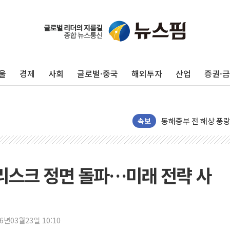
추미애, '위안부' 피해
인천 선재도 갯벌서 해
인천서 말다툼 중 어머
울
경제
사회
글로벌·중국
해외투자
산업
증권·
'화합' 꺼낸 김민석에
李대통령, ISA 개편 
동해중부 전 해상 풍랑
속보
연일 폭염에 온열질환
中 전방위 아파트 부양
인제 용대리 계곡서 
 리스크 정면 돌파…미래 전략 사
동해시, 11~14일 
강원 중·남부 동해안
청양 밭에서 일하던 
폭염에 車 운전면허 
26년03월23일 10:10