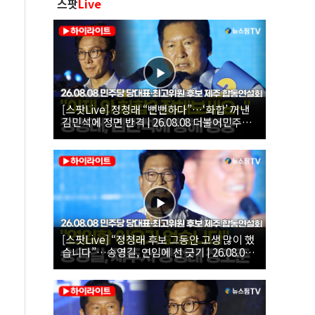
스팟
Live
[스팟Live] 정청래 “뻔뻔하다”…‘화합’ 꺼낸
김민석에 정면 반격 | 26.08.08 더불어민주당
당대표·최고위원 후보 제주 합동연설회
[스팟Live] “정청래 후보 그동안 고생 많이 했
습니다”…송영길, 연임에 선 긋기 | 26.08.08
더불어민주당 당대표·최고위원 후보 제주 합
동연설회