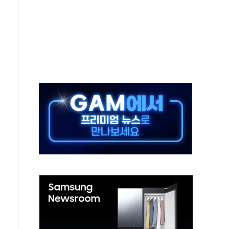
가누르기 방지법' 전면 재검토 지시
 시간당 20~30mm 강한 비...가뭄 해소될 듯
지속…내륙 곳곳 소나기
 검토, 민주당 스스로 원칙 뒤집는 것"
…청주·진천 35도, 곳곳 소나기
지·공소청 출범…피해자들 '범죄 사각지대' 우려
 보안 새판 짠다…'자율규제단체' 타진