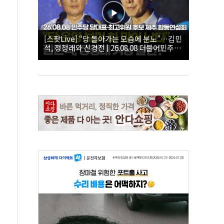
[스팟Live] “당 돌아가는 모습에 분노”…김민
석, 정청래와 신경전 | 26.08.08 더불어민주당
당대표·최고위원 후보 제주 합동연설회