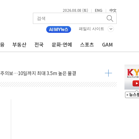
2026.08.08 (토)
ENG
中文
|
|
자 기림의 날 참석..."국제적 시민 연대로 목소리 내야"
루질 중 실종 60대 나흘만에 숨진 채 발견
패밀리 사이트
니 흉기 살해 10대 아들 체포
금융
부동산
전국
문화·연예
스포츠
GAM
 '뻔뻔' 받아친 정청래…제주 연설서 신경전 고조
재검토 지시…與 "적극 환영"·野 "졸속 국정"
주의보…10일까지 최대 3.5m 높은 물결
 사망 23명…정부, 비상대응기구 가동
, 수도 베이징도 부동산 규제 철폐
수위 상승으로 피서객 7명 고립…전원 구조
'별똥별 멍' 운영…페르세우스 유성우 관측
 시간당 50mm 이상 폭우…호우경보 발효
90대 숨져…온열질환 여부 조사
기능시험 오전 집중 편성…체감온도 38도 넘으면 중단