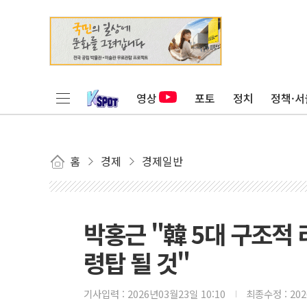
영상
포토
정치
정책·서
홈
경제
경제일반
박홍근 "韓 5대 구조적
령탑 될 것"
기사입력 :
2026년03월23일 10:10
최종수정 :
20