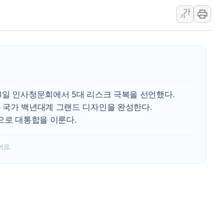
李대통령, 'ISA·주
가
'호우 특보' 경북 울진
가
주말 무더위·열대야 
오세훈 "용산공원 주택
충북 주말 무더위 지속
10월 보완수사권 폐
한상협, 업계 개인정보
3일 인사청문회에서 5대 리스크 극복을 선언했다.
 국가 백년대계 그랜드 디자인을 완성한다.
으로 대통합을 이룬다.
어요.