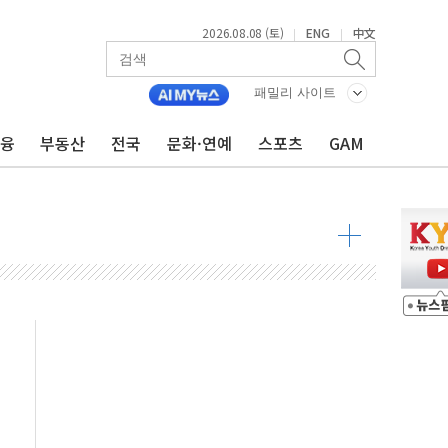
2026.08.08 (토)
ENG
中文
|
|
패밀리 사이트
금융
부동산
전국
문화·연예
스포츠
GAM
 물결
동
 구조
관측
 발효
8도 넘으면 중단
해소될 듯