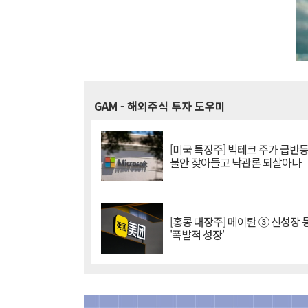
GAM
- 해외주식 투자 도우미
[미국 특징주] 빅테크 주가 급반등..
불안 잦아들고 낙관론 되살아나
[홍콩 대장주] 메이퇀 ③ 신성장
'폭발적 성장'