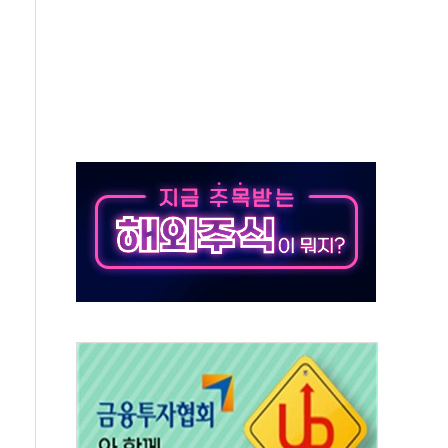
것"
지대' 우려
타진
청래 '격차 확대'
최고치
 요구
낮아지며 상승… STOXX 600 지수는 나흘 연속 최고치
세