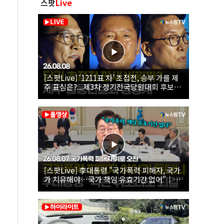
스팟
Live
[스팟Live] ‘1211표 차’ 초접전, 승부 가를 제
주 표심은?...제3차 정기전국당원대회 후보자
제주 합동연설회 생중계 | 26.08.08
[스팟Live] 李대통령 "국가폭력 피해자, 국가
가 치유해야…국가 책임 유효기간 없어"｜
26.08.07 국가폭력 피해자 위로 오찬