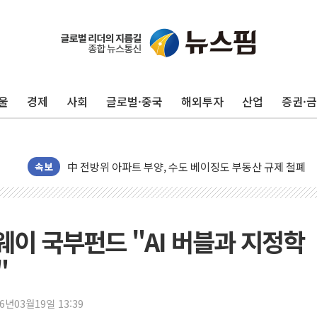
울
경제
사회
글로벌·중국
해외투자
산업
증권·
동해중부 전 해상 풍랑주의보…10일까지 최대 3.5m 높은
연일 폭염에 온열질환 사망 23명…정부, 비상대응기구 가
中 전방위 아파트 부양, 수도 베이징도 부동산 규제 철폐
인제 용대리 계곡서 수위 상승으로 피서객 7명 고립…전원
속보
동해시, 11~14일 '별똥별 멍' 운영…페르세우스 유성우 
강원 중·남부 동해안 시간당 50mm 이상 폭우…호우경보
청양 밭에서 일하던 90대 숨져…온열질환 여부 조사
르웨이 국부펀드 "AI 버블과 지정학
폭염에 車 운전면허 기능시험 오전 집중 편성…체감온도 3
"
李대통령, 'ISA·주가누르기 방지법' 전면 재검토 지시
'호우 특보' 경북 울진 시간당 20~30mm 강한 비...가뭄 
26년03월19일 13:39
주말 무더위·열대야 지속…내륙 곳곳 소나기