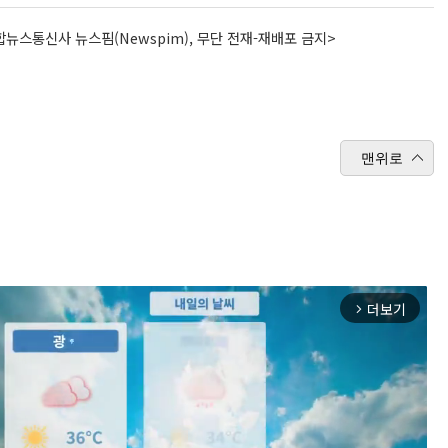
뉴스통신사 뉴스핌(Newspim), 무단 전재-재배포 금지>
맨위로
더보기
arrow_forward_ios