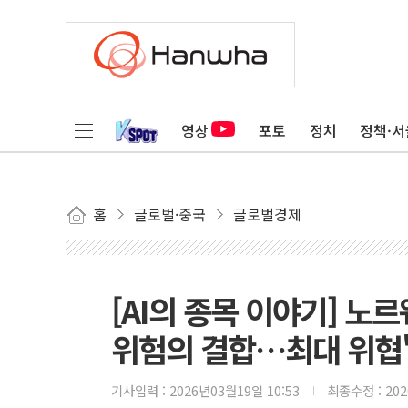
영상
포토
정치
정책·서
홈
글로벌·중국
글로벌경제
[AI의 종목 이야기] 노
위험의 결합…최대 위협
기사입력 :
2026년03월19일 10:53
최종수정 :
20