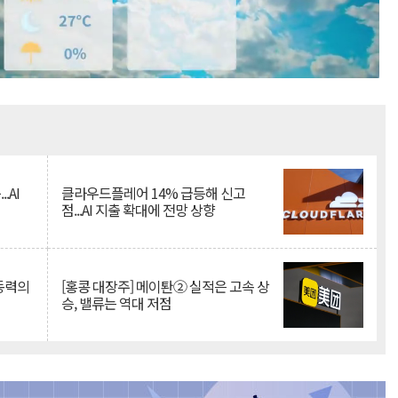
Mute
.AI
클라우드플레어 14% 급등해 신고
점...AI 지출 확대에 전망 상향
 동력의
[홍콩 대장주] 메이퇀② 실적은 고속 상
승, 밸류는 역대 저점