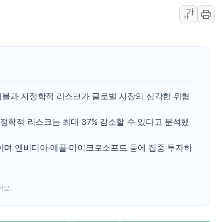
가
오세훈 "용산공원 주택 검토, 민주당 스스로 원칙 뒤집는 
가
충북 주말 무더위 지속…청주·진천 35도, 곳곳 소나기
10월 보완수사권 폐지·공소청 출범…피해자들 '범죄 사각
한상협, 업계 개인정보 보안 새판 짠다…'자율규제단체' 
민주당, 오늘 제주·인천 경선 발표...김민석 '재역전' vs 정
뉴욕증시, 고용 쇼크에 금리 인상 우려 후퇴…S&P500 
I 버블과 지정학적 리스크가 글로벌 시장의 심각한 위협
트럼프, 쿡 연준 이사 해임 재추진…"26일까지 의혹 소명"
유럽증시, 美 고용 예상 밖 부진에 연준 금리 인상 가능성 
, 지정학적 리스크는 최대 37% 감소할 수 있다고 분석했
미 연준 매파 기세 꺾이나…고용 감소에 9월 동결 전망 우
중이며 엔비디아·애플·마이크로소프트 등에 집중 투자하
어요.