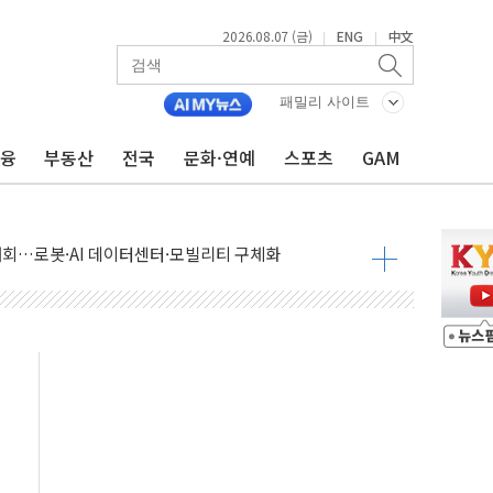
2026.08.07 (금)
ENG
中文
|
|
패밀리 사이트
금융
부동산
전국
문화·연예
스포츠
GAM
 상승… "2분기 기업 순이익 21% 증가" 전망
 나토 회원국 공격 검토… 거짓 깃발 작전"
재회…로봇·AI 데이터센터·모빌리티 구체화
·아이온큐·도어대시↑ VS 샌디스크·피그마·앱러빈↓
 반대…상법·자본시장법 개정 논의"
 차익실현 속 혼조세...웨스턴디지털·샌디스크↓
에 긴급 안보 점검회의
호르무즈 재개방 기대에 강세
조까지, 상승...호실적 보고 기업 상승세 뚜렷
인 '사파리' 공격… 시민들 공포감 극대화 전략
' 임시 주총 기대감에 홀로 상한가…마진 잔액은 사상 최고