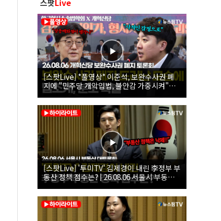
스팟
Live
[스팟Live] *풀영상* 이준석, 보완수사권 폐
지에 "민주당 개악입법, 불안감 가중시켜"｜
26.08.06 개혁신당 보완수사권 폐지 토론회
[스팟Live] '투미TV' 김제경이 내린 李정부 부
동산 정책 점수는? | 26.08.06 서울시 부동산
대토론회