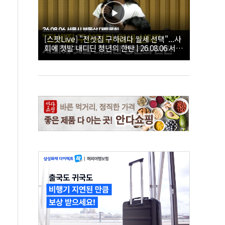
[스팟Live] "전셋집 구하려다 월세 선택"...사
회에 첫발 내디딘 청년의 한탄 | 26.08.06 서울
시 부동산 대토론회