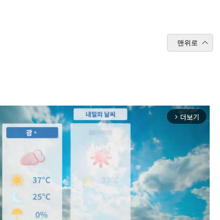
맨위로
더보기
arrow_forward_ios