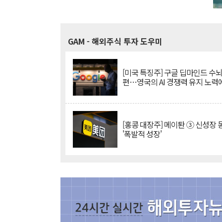
GAM
- 해외주식 투자 도우미
[미국 특징주] 구글 딥마인드 수
편…영국의 AI 경쟁력 유지 노력
[홍콩 대장주] 메이퇀 ③ 신성장
'폭발적 성장'