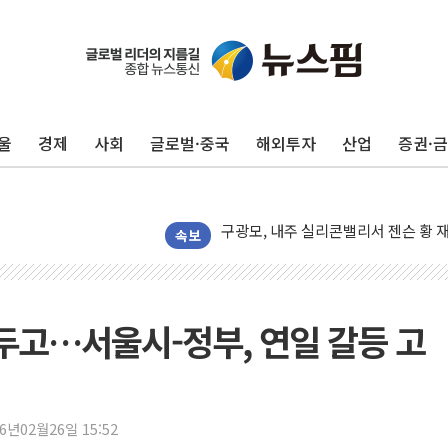
울
경제
사회
글로벌·중국
해외투자
산업
증권·
유럽증시, 견조한 실적 소화하며 대부분
리투아니아 국방 "러, 우크라 드론으로
구광모, 내주 실리콘밸리서 젠슨 황 
뉴욕증시 개장 전 특징주...모더나
속보
김정관 장관 "영업이익 N% 성과급
뉴욕증시 프리뷰, 미 주가선물 AI주
청와대, 북한 단거리 탄도미사일 발사
두고…서울시-정부, 연일 갈등 고
금값 7주 만에 최고…美 고용 둔화·
[인도증시] 중동 긴장 완화에 실적 호
러, 1인칭시점 드론으로 우크라 민간
26년02월26일 15:52
[베트남 증시] 지수 하락 속 'DGC