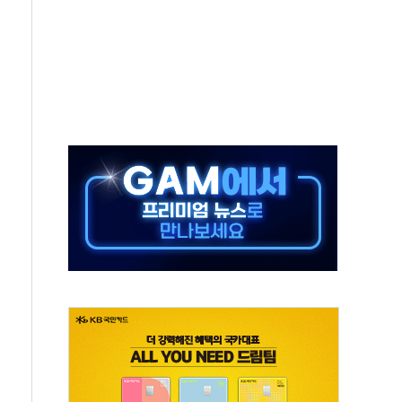
버리지 위험수위…숨은 차입이 더 큰 변수"
대응 1단계 진압 중
야, 경쟁상대 中과 비교해야"
하는 '선봉'의 대민 봉사
미사일 1발 발사… 올해 10번째·42일 만 도발
 새 안보 위기… 반군·마약카르텔이 습득해 전투 활용
어선 구조
무해한 표면 부식 물질"
분만에 진화...외국인 노동자 숨져