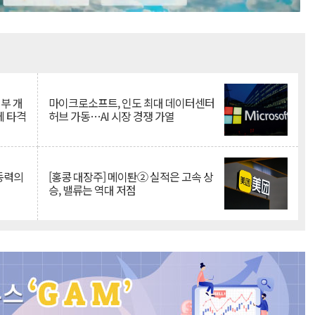
Mute
뇌부 개
마이크로소프트, 인도 최대 데이터센터
에 타격
허브 가동…AI 시장 경쟁 가열
 동력의
[홍콩 대장주] 메이퇀② 실적은 고속 상
승, 밸류는 역대 저점