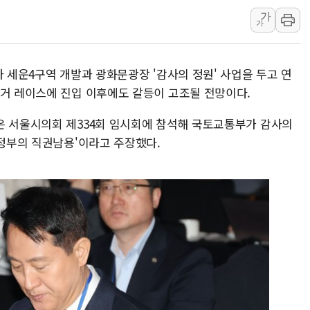
가
'월가의 황제' 다이먼 "금융시장 레
가
양주 섬유염색공장서 화재 1명 중상…
김정관 산업부 장관 "주 52시간 손봐
가 세운4구역 개발과 광화문광장 '감사의 정원' 사업을 두고 연
해군 1함대 창설 80주년…지역과 함께
선거 레이스에 진입 이후에도 갈등이 고조될 전망이다.
[3보] 북, 원산서 동해로 단거리 탄도
우크라 드론 전술, 중남미 콜롬비아에
은 서울시의회 제334회 임시회에 참석해 국토교통부가 감사의
'정부의 직권남용'이라고 주장했다.
동해해경, 독도 해상서 부유물 감긴 
주한미군 "오산기지 누출, 백린 아닌 
구미 폐염산처리업체서 불 2시간30여