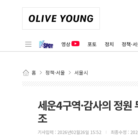
영상
포토
정치
정책·서
홈
정책·서울
서울시
세운4구역·감사의 정원 
조
기사입력 :
2026년02월26일 15:52
최종수정 :
20