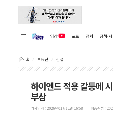
영상
포토
정치
정책·서
홈
부동산
건설
하이엔드 적용 갈등에 시
부상
기사입력 :
2026년01월12일 16:58
최종수정 :
20