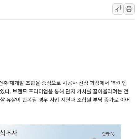
가
특정 정치인 측근 포항시 정책특보 내정설...포항시 '시끌'
가
李 "해남 태양광, 대한민국 다음 100년 밑거름…수도권 집
李 대통령, '6시간 마라톤 부동산 2차 회의' 주재… "전폭
트럼프, 中 겨냥 폴리실리콘 관세 15% 부과…美 태양광주
[사진] 빈살만과 에르도안의 만남
이란와이어 "이란 최고지도자 위독…곧 사망해도 놀랍지 
재건축·재개발 조합을 중심으로 시공사 선정 과정에서 ′하이엔
 있다. 브랜드 프리미엄을 통해 단지 가치를 끌어올리려는 전
입찰 유찰이 반복될 경우 사업 지연과 조합원 부담 증가로 이어