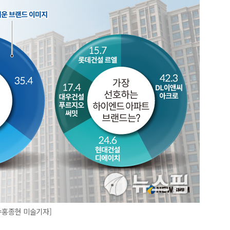
=홍종현 미술기자]