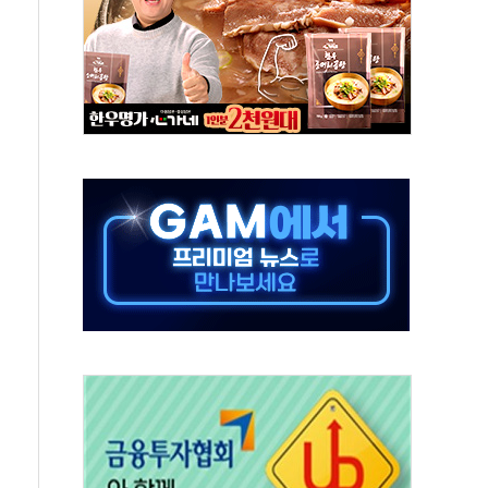
중 완화 전환점"
적 공급 확대·속도전 총력"
 급등
않아"