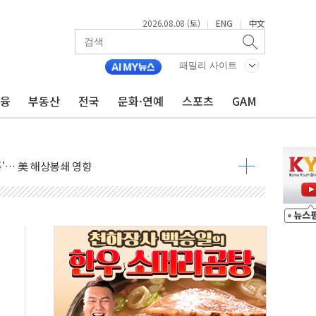
2026.08.08 (토)
ENG
中文
|
|
낮아지며 상승… STOXX 600 지수는 나흘 연속 최고치
세
패밀리 사이트
엘·이란 위협에 맞설 자체 억지력 강화
금융
부동산
전국
문화·연예
스포츠
GAM
동
톱'… 美 해상봉쇄 영향
각
체주 '활짝'
스닥 선물 1%대 상승
상 기대 후퇴
·태양광주↑ VS 트레이드데스크·웬디스↓
 끝까지 찾겠다"