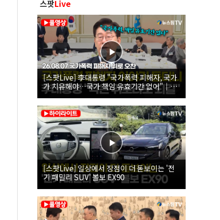
스팟
Live
[스팟Live] 李대통령 "국가폭력 피해자, 국가
가 치유해야…국가 책임 유효기간 없어"｜
26.08.07 국가폭력 피해자 위로 오찬
[스팟Live] 일상에서 장점이 더 돋보이는 '전
기 패밀리 SUV' 볼보 EX90