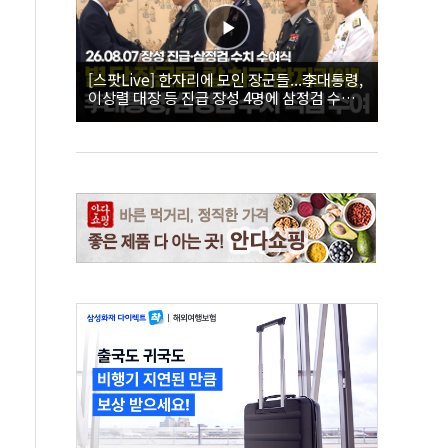
[스팟Live] 한자리에 모인 장군들...李대통령,
이상렬 대장 등 진급 장성 4명에 삼정검 수치
직접 수여｜26.08.07 장성 진급·삼정검 수치
수여식