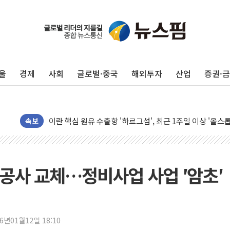
유럽증시, 美 고용 예상 밖 부진에 연준 금리 인상 가능성 
미 연준 매파 기세 꺾이나…고용 감소에 9월 동결 전망 우
[종합] 이슬람 수니파 3국, '공동방위협정' 체결… 이스라
울
경제
사회
글로벌·중국
해외투자
산업
증권·
트럼프, 백신·자폐증 행정명령 검토…"이르면 다음 주"
美 항소법원, 백악관 무도회장 공사 중단 명령…트럼프 제
이란 핵심 원유 수출항 '하르그섬', 최근 1주일 이상 '올스
美 고용 쇼크에 엔화 장중 급등…시장은 "또 개입했나" 촉
속보
[AI MY 뉴스] 뉴욕 반도체주 프리뷰...美 고용 쇼크에 반도
뉴욕증시 프리뷰, 美 고용 쇼크에 금리 인상 우려 후퇴…나
[종합] 美 7월 고용 2만3000명 감소 '쇼크'…9월 금리 인
공사 교체…정비사업 사업 ′암초′
[사진] 이슬람 수니파 3개국, 공동방위협정 체결
뉴욕증시 개장 전 특징주...아틀라시안·클라우드플레어
보훈부, 미 DPAA와 MOU… "6·25 미군 실종자 7359명
26년01월12일 18:10
트럼프 "금리 내려야"…파월 때와 달리 워시엔 톤 낮춰