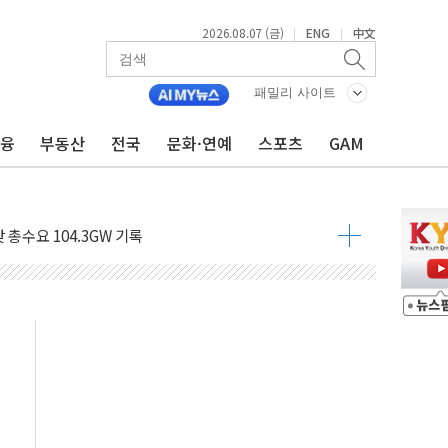
2026.08.07 (금)
ENG
中文
|
|
비온 59㎡ 18억원대
-서울시 '정책 엇박자'
패밀리 사이트
생애최초만 경쟁 치열
금융
부동산
전국
문화·연예
스포츠
GAM
래·ETF 매수에도 고유가·금리·입법 지연 '삼중 부담'
...석유·가스주 올랐지만 빈그룹이 상쇄
총수요 104.3GW 기록
 위기 고조되는 또 다른 중동 화약고
름나기 [뉴스핌 줌인]
 실시
 온열질환자 2872명
 與 내부서 '총선·대선 직격탄' 우려
궤도'