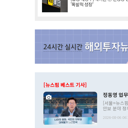
'폭발적 성장'
[뉴스핌 베스트 기사]
정동영 업무
[서울=뉴스핌
안보 분야 정
평화공존 발전
2026-08-06 06:
발언 중에는 
언한 것이 있