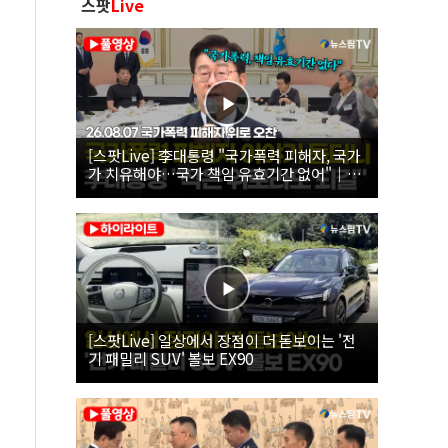
스팟
Live
[스팟Live] 李대통령 "국가폭력 피해자, 국가
가 치유해야…국가 책임 유효기간 없어"｜
26.08.07 국가폭력 피해자 위로 오찬
[스팟Live] 일상에서 장점이 더 돋보이는 '전
기 패밀리 SUV' 볼보 EX90