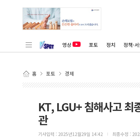
영상
포토
정치
정책·서
홈
포토
경제
KT, LGU+ 침해사고 
관
기사입력 :
2025년12월29일 14:42
최종수정 :
20