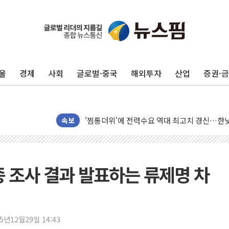
신길동 신축도 3.3㎡당 7250만원…써밋 클라
용산공원·그린벨트로 또 충돌…반복되는 국토부
[AI 부동산 투데이] 특공 전략도 '극과 극'…
울
경제
사회
글로벌·중국
해외투자
산업
증권·
[코인시황] 비트코인 6만4000달러대 횡보…고
[베트남 증시] 유동성 부진 지속, 강보합 마감
'찜통더위'에 전력수요 역대 최고치 경신…한낮 
후티 반군, 예멘 정부군과 사우디 동시 공격…
속보
42.5도 역대급 폭염…동물들도 특별식으로 여
경찰, 9월부터 '가족 사건' 못 맡는다…상피제
포스코홀딩스, 포스코인터·DX 지분 일부 매각
최종 조사 결과 발표하는 류제명 차
태국 학교서 중학생 총기 난사...최소 7명 사망
40.2도 찍은 서울 등 폭염중대경보 해제…누적
"文정부 악몽 재현 안돼"...李 부동산 세제안에
25년12월29일 14:43
신세계사이먼 '대구 프리미엄 아울렛' 건립 '본