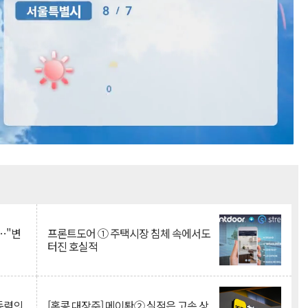
Mute
…"변
프론트도어 ① 주택시장 침체 속에서도
터진 호실적
 동력의
[홍콩 대장주] 메이퇀② 실적은 고속 상