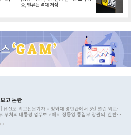
승, 밸류는 역대 저점
보고 논란
] 유신모 외교전문기자 = 청와대 영빈관에서 5일 열린 외교·
부 부처의 대통령 업무보고에서 정동영 통일부 장관의 '한반도
 구상'과 업무보고 발언이 논란을 빚고 있다. 이날 정 장관의
10
정부 내 조율을 거치지 않은 사안을 정책으로 추진하겠다고 공
는가 하면 사실 관계에 맞지 않은 설명도 있었다. 이재명 대통