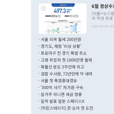
령은 공개적으
6월 경상수
주의적 희망에
관의 대북 정
[서울=뉴스핌
관 부처 장관
어 역대 최대
관의 무리한 
출 호조로 월
다. [정동영 통일부 장관이 지난달 23일 오후 서울 종로구 정부서울청사에
2026-08-06 08:
료=한국은행] 한국은행이 6일 발표한 '2026년 6월 국제수지(잠정)'에
서 취임 1주년 
면 지난 6월
부 장관 권한
1000만달러
서울 외곽 월세 200만원
발전 구상'을
이에 따라 올
적 갈등 해결
경기도, 재정 '비상 상황'
했다. 경상수
결과 혐오의 
9000만달러
프로야구 전 경기 폭염 취소
년간의 CVI
지 기준 상품
고령 취업자 첫 1000만명 돌파
무너졌다고도 
며 월간 기준
현실을 바꾸는
달러로 38.
화물선 운임 3주만에 최고
를 평화 체제
196.9% 급
검찰 수사권, 72년만에 막 내려
함께 4자 대
수출은 160
지만 이 대통
서울 첫 폭염중대경보
(18.6%) 
화공존 정책이
했다. 통관 기
'300억 사기' 차가원 구속
다"고 지적했
(16.4%)
투리가 잡혀 
실거주 아니면 세금 껑충
월(-10억9
쁜 상황이 초
증가와 유류할
실적 발표 앞둔 스페이스X
9·19 군사
기록했지만 
[히든스테이지] 즌·오아 첫 도전
"우리의 선의
로 전환됐다.
으로 약간의 의문