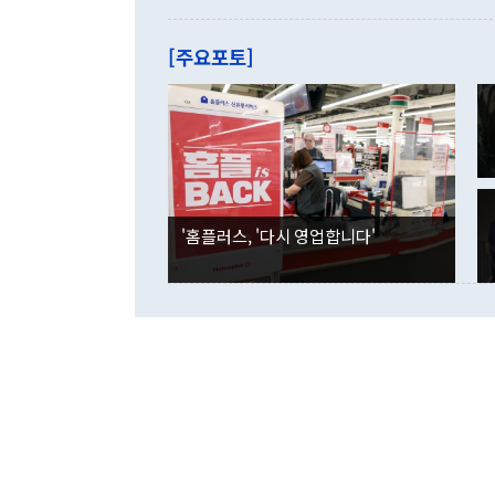
를 기록해 전
관은 업무보고
는 배당수입
주의에 근거한
줄면서 25억
[주요포토]
라며 "여러분
억1000만달
이 9월 러시
였던 올해 3
며 "정부 차
인의 해외투자
은 "그것은 
각각 증가했다
잘랐다. 정 
국인의 국내 
않았다는 점에
감소하며 전월
사합의 복원,
경신했다. 외
권이라는 지적
분기 말 만기
뒤 "여기 업
다. 내국인의
'홈플러스, '다시 영업합니다'
부의 한 소식
다. eoyn2@
를 거쳐 결정
련 부처 장관
하고 대통령의
한 문제"라고 지적했다. 이재명 대통령이
외교 국방 등
2026.08.05 ◆시대착오적 접근, 대북 인식 오류 더욱 문제인 것은 정 장관
의 이같은 주
실과 다른 인
격히 변화하고
못하고 있다는
되뇌는 것은 