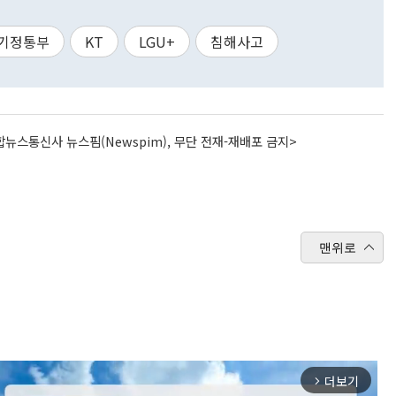
기정통부
KT
LGU+
침해사고
뉴스통신사 뉴스핌(Newspim), 무단 전재-재배포 금지>
맨위로
더보기
arrow_forward_ios