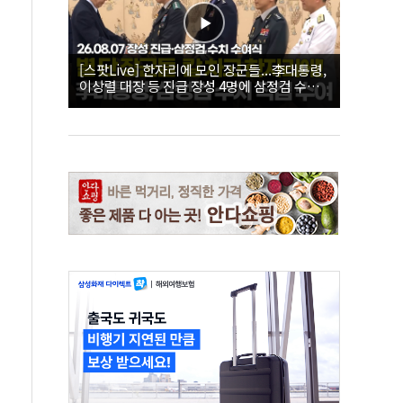
[스팟Live] 한자리에 모인 장군들...李대통령,
이상렬 대장 등 진급 장성 4명에 삼정검 수치
직접 수여｜26.08.07 장성 진급·삼정검 수치
수여식