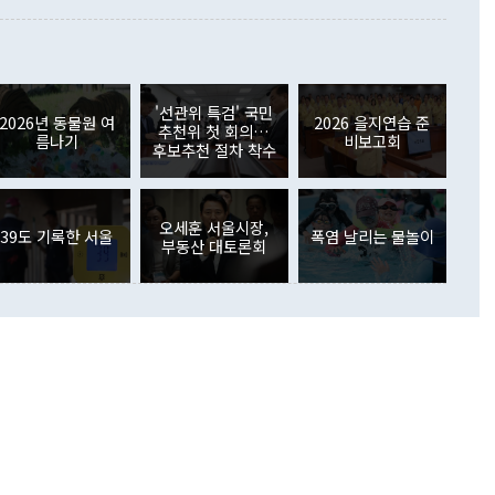
월(21억7000만달러)보다 흑자 폭이 확대됐다. 배당소득수지
 사후 브리핑에서 정 장관이 언급한 '4자 회담'에 대해 "이상
이 늘어난 데다 전월 분기배당에 따른 기저효과로 배당지급이
 어떤 희망이라 하더라도 그건 아직 조율되지 않은 방법"이
6000만달러 흑자를 나타냈다. 금융계정 순자산은 6월 중 467
들께서 디스카운트해 주시면 좋겠다"고 선을 그었다. 정 장관
러 증가해 월간 기준 역대 최대 증가 폭을 기록했다. 종전 최대
아 블라디보스토크에서 열리는 '동방경제포럼(EEF)'을 언급하
월(369억9000만달러)을 넘어선 것이다. 직접투자에서는 내국
원에서 (참석을) 검토하고 있다"고 발언한 데 대해서도 조 장관
가 80억1000만달러, 외국인의 국내투자가 46억3000만달러
'선관위 특검' 국민
외교부의 몫"이라며 "아직 거기까지 진도가 나가지 않았다"고
2026년 동물원 여
2026 을지연습 준
. 증권투자에서는 외국인의 국내 주식 매도세가 이어졌다. 외
추천위 첫 회의…
름나기
비보고회
장관이 이날 소개한 대북 구상과 설명은 정부 내 조율을 거치지
주식 투자는 차익실현 매도 등의 영향으로 316억1000만달러
후보추천 절차 착수
서 문제가 있다. 특히 주적 표현 대체와 국호 사용, 9·19 군
(-310억5000만달러)에 이어 역대 최대 순매도 기록을 다시
 4자회담 추진 등은 통일부 장관이 결정할 사안이 아니어서 월
국인의 국내 채권투자는 세계국채지수(WGBI) 자금 유입에도
이 나오고 있다. 이 대통령은 정 장관의 업무보고를 듣고 난
도래 영향으로 증가 폭이 줄어든 52억9000만달러를 기록했
무보고에 발표했다고 승인난 건 아니다"라고 재차 확인했다. 정
오세훈 서울시장,
 해외 증권투자는 주식을 중심으로 35억6000만달러 증가했
39도 기록한 서울
폭염 날리는 물놀이
부동산 대토론회
통은 "정 장관의 발언 내용은 대부분 국가안전보장회의(NSC)
newspim.com
된 사안이 아닌 정 장관의 개인적 생각에 가깝다"며 "안보 관
이 정부의 공식 정책이 아닌 사안을 추진하겠다고 업무보고를
 면전에서 '국군통수권자가 나서야 한다'고 주장한 것은 심각
 5일 청와대 영빈관에서 열린 통일
 외교 안보 부처 업무보고에서 발언하고 있다. [사진=청와대]
장이 현 시점에서 이미 참고가 될 수 없는 과거의 경험 또는 사
식에 기반하고 있다는 것이다. 정 장관이 주장하는 구상은 급
 있는 북한의 전략과 한반도 및 국제 정세를 전혀 반영하지
 비판이 제기되고 있다. 정 장관이 "흘러간 선(先)비핵화만
현실을 바꾸지 못한다"고 언급한 것은 지금까지의 대북 접근