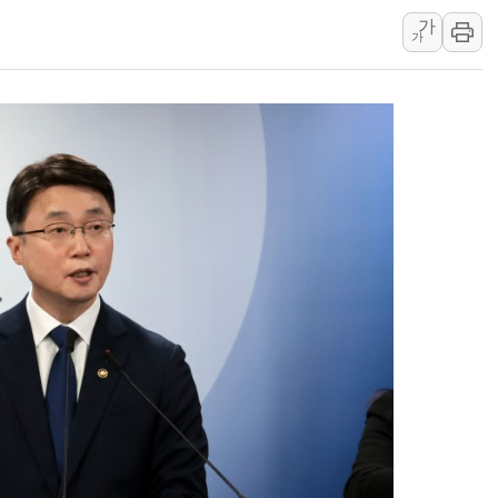
가
李대통령, 호우 피해 경북 안동·의성 특별재난
가
'변기 수리' 집주인에게 흉기 휘두른 30대 세
워트, 상반기 영업이익 30억원
프롬바이오, 10일 거래 재개…"재무구조 개편
NH농협생명, 농작업 중 온열질환 보장…폭염
아바코, 2분기 매출 120억원