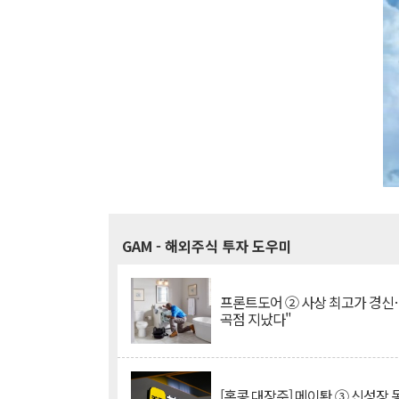
GAM
- 해외주식 투자 도우미
프론트도어 ② 사상 최고가 경신
곡점 지났다"
[홍콩 대장주] 메이퇀 ③ 신성장