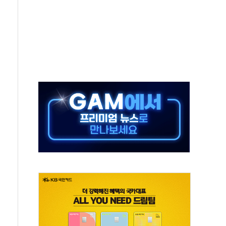
지역 선포
입자…경찰, 현행범 체포
"
기 신속 보상 강화