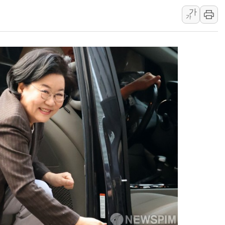
가
동해해경, 독도 해상서 부유물 감긴 
가
주한미군 "오산기지 누출, 백린 아닌 
구미 폐염산처리업체서 불 2시간30여
해군과 함께하는 '불금전파, 송정' 시
강원도 폭염특보 11일째…온열질환·가