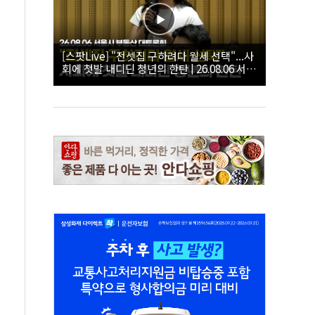
[스팟Live] "전셋집 구하려다 월세 선택"...사
회에 첫발 내디딘 청년의 한탄 | 26.08.06 서울
시 부동산 대토론회