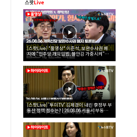
스팟
Live
[스팟Live] *풀영상* 이준석, 보완수사권 폐
지에 "민주당 개악입법, 불안감 가중시켜"｜
26.08.06 개혁신당 보완수사권 폐지 토론회
[스팟Live] '투미TV' 김제경이 내린 李정부 부
동산 정책 점수는? | 26.08.06 서울시 부동산
대토론회