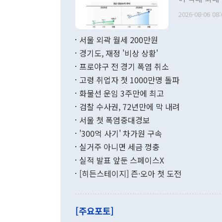
관의 무리한 
출 호조로 월
다. [정동영 통일부 장관이 지난달 23일 오후 서울 종로구 정부서울청사에
2026-08-06 08:
료=한국은행] 한국은행이 6일 발표한 '2026년 6월 국제수지(잠정)'에
서 취임 1주년 
면 지난 6월
부 장관 권한
1000만달러
서울 외곽 월세 200만원
발전 구상'을
이에 따라 올
적 갈등 해결
경기도, 재정 '비상 상황'
했다. 경상수
결과 혐오의 
9000만달러
프로야구 전 경기 폭염 취소
년간의 CVI
지 기준 상품
고령 취업자 첫 1000만명 돌파
무너졌다고도 
며 월간 기준
현실을 바꾸는
달러로 38.
화물선 운임 3주만에 최고
를 평화 체제
196.9% 급
검찰 수사권, 72년만에 막 내려
함께 4자 대
수출은 160
지만 이 대통
서울 첫 폭염중대경보
(18.6%) 
화공존 정책이
했다. 통관 기
'300억 사기' 차가원 구속
다"고 지적했
(16.4%)
투리가 잡혀 
실거주 아니면 세금 껑충
월(-10억9
쁜 상황이 초
증가와 유류할
실적 발표 앞둔 스페이스X
9·19 군사
기록했지만 
[히든스테이지] 즌·오아 첫 도전
"우리의 선의
로 전환됐다.
으로 약간의 의문
를 기록해 전
관은 업무보고
는 배당수입
주의에 근거한
줄면서 25억
[주요포토]
라며 "여러분
억1000만달
이 9월 러시