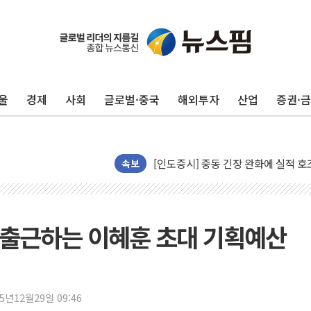
구광모, 내주 실리콘밸리서 젠슨 황 
뉴욕증시 개장 전 특징주...모더나
김정관 장관 "영업이익 N% 성과급
뉴욕증시 프리뷰, 미 주가선물 AI주
울
경제
사회
글로벌·중국
해외투자
산업
증권·
청와대, 북한 단거리 탄도미사일 발사
금값 7주 만에 최고…美 고용 둔화·
[인도증시] 중동 긴장 완화에 실적 호
러, 1인칭시점 드론으로 우크라 민간
속보
[베트남 증시] 지수 하락 속 'DGC
'월가의 황제' 다이먼 "금융시장 레
양주 섬유염색공장서 화재 1명 중상…
 출근하는 이혜훈 초대 기획예산
김정관 산업부 장관 "주 52시간 손봐
해군 1함대 창설 80주년…지역과 함께
[3보] 북, 원산서 동해로 단거리 탄도
25년12월29일 09:46
우크라 드론 전술, 중남미 콜롬비아에