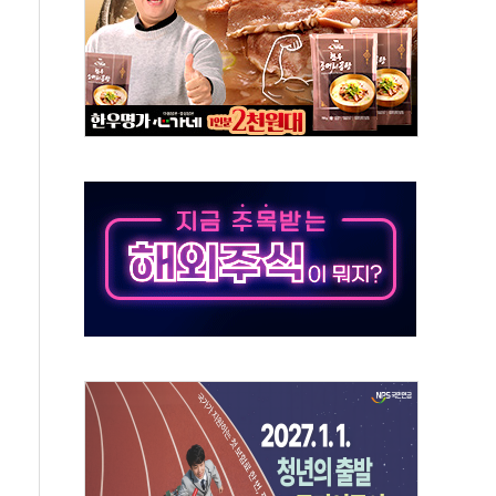
어선 구조
무해한 표면 부식 물질"
분만에 진화...외국인 노동자 숨져
즌2
축 피해 최소화 '총력 대응'