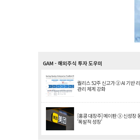
GAM
- 해외주식 투자 도우미
퀄리스 52주 신고가 ② AI 기반 
관리 체계 강화
[홍콩 대장주] 메이퇀 ③ 신성장
'폭발적 성장'