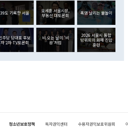
월(369억9000만달러)을 넘어선 것이다. 직접투자에서는 내국
원에서 (참석을) 검토하고 있다"고 발언한 데 대해서도 조 장관
가 80억1000만달러, 외국인의 국내투자가 46억3000만달러
외교부의 몫"이라며 "아직 거기까지 진도가 나가지 않았다"고
오세훈 서울시장,
. 증권투자에서는 외국인의 국내 주식 매도세가 이어졌다. 외
39도 기록한 서울
폭염 날리는 물놀이
부동산 대토론회
장관이 이날 소개한 대북 구상과 설명은 정부 내 조율을 거치지
주식 투자는 차익실현 매도 등의 영향으로 316억1000만달러
서 문제가 있다. 특히 주적 표현 대체와 국호 사용, 9·19 군
(-310억5000만달러)에 이어 역대 최대 순매도 기록을 다시
 4자회담 추진 등은 통일부 장관이 결정할 사안이 아니어서 월
국인의 국내 채권투자는 세계국채지수(WGBI) 자금 유입에도
이 나오고 있다. 이 대통령은 정 장관의 업무보고를 듣고 난
도래 영향으로 증가 폭이 줄어든 52억9000만달러를 기록했
2026 서울시 통합
무보고에 발표했다고 승인난 건 아니다"라고 재차 확인했다. 정
민주당 당대표 후보
비 오는 날의 '비
 해외 증권투자는 주식을 중심으로 35억6000만달러 증가했
방위회의 화재 진압
자 2차 TV토론회
광'처럼
통은 "정 장관의 발언 내용은 대부분 국가안전보장회의(NSC)
newspim.com
훈련
된 사안이 아닌 정 장관의 개인적 생각에 가깝다"며 "안보 관
이 정부의 공식 정책이 아닌 사안을 추진하겠다고 업무보고를
 면전에서 '국군통수권자가 나서야 한다'고 주장한 것은 심각
 5일 청와대 영빈관에서 열린 통일
 외교 안보 부처 업무보고에서 발언하고 있다. [사진=청와대]
장이 현 시점에서 이미 참고가 될 수 없는 과거의 경험 또는 사
식에 기반하고 있다는 것이다. 정 장관이 주장하는 구상은 급
 있는 북한의 전략과 한반도 및 국제 정세를 전혀 반영하지
 비판이 제기되고 있다. 정 장관이 "흘러간 선(先)비핵화만
현실을 바꾸지 못한다"고 언급한 것은 지금까지의 대북 접근
 있다. 북핵 위기 발발 이후 지금까지 모든 핵 협상에서 한국
북한에 선비핵화를 공식적으로 요구한 적이 없기 때문이다. 지
 협상은 북한의 비핵화 조치에 한·미가 상응하는 대가를 제
로 이뤄졌다. 1994년 북·미 제네바 기본합의는 핵시설 동결
청소년보호정책
독자권익센터
수용자권익보호위원회