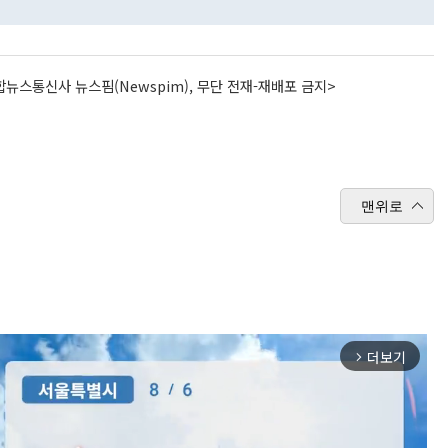
뉴스통신사 뉴스핌(Newspim), 무단 전재-재배포 금지>
맨위로
더보기
arrow_forward_ios