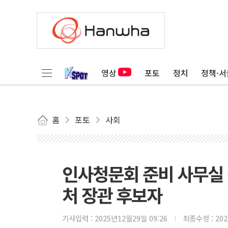
영상
포토
정치
정책·서
홈
포토
사회
인사청문회 준비 사무실
처 장관 후보자
기사입력 :
2025년12월29일 09:26
최종수정 :
20