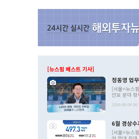
[뉴스핌 베스트 기사]
정동영 업무
[서울=뉴스핌
안보 분야 정
평화공존 발전
2026-08-06 06:
발언 중에는 
언한 것이 있
령은 공개적으
6월 경상수
주의적 희망에
관의 대북 정
[서울=뉴스핌
관 부처 장관
어 역대 최대