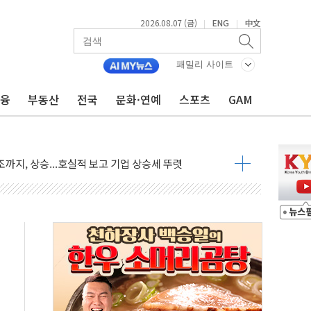
재회…로봇·AI 데이터센터·모빌리티 구체화
2026.08.07 (금)
ENG
中文
|
|
·아이온큐·도어대시↑ VS 샌디스크·피그마·앱러빈↓
 반대…상법·자본시장법 개정 논의"
패밀리 사이트
 차익실현 속 혼조세...웨스턴디지털·샌디스크↓
금융
부동산
전국
문화·연예
스포츠
GAM
에 긴급 안보 점검회의
호르무즈 재개방 기대에 강세
조까지, 상승...호실적 보고 기업 상승세 뚜렷
인 '사파리' 공격… 시민들 공포감 극대화 전략
' 임시 주총 기대감에 홀로 상한가…마진 잔액은 사상 최고
버리지 위험수위…숨은 차입이 더 큰 변수"
대응 1단계 진압 중
야, 경쟁상대 中과 비교해야"
하는 '선봉'의 대민 봉사
미사일 1발 발사… 올해 10번째·42일 만 도발
 새 안보 위기… 반군·마약카르텔이 습득해 전투 활용