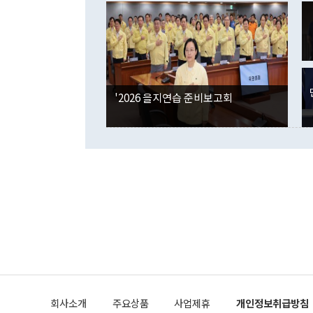
였던 올해 3
며 "정부 차
인의 해외투자
은 "그것은 
각각 증가했다
잘랐다. 정 
국인의 국내 
않았다는 점에
감소하며 전월
사합의 복원,
경신했다. 외
권이라는 지적
분기 말 만기
뒤 "여기 업
다. 내국인의
'2026 을지연습 준비보고회
부의 한 소식
다. eoyn2@
를 거쳐 결정
련 부처 장관
하고 대통령의
한 문제"라고 지적했다. 이재명 대통령이
외교 국방 등
2026.08.05 ◆시대착오적 접근, 대북 인식 오류 더욱 문제인 것은 정 장관
의 이같은 주
실과 다른 인
격히 변화하고
못하고 있다는
되뇌는 것은 
법을 호도하고
이나 미국은 
금까지의 북핵
회사소개
주요상품
사업제휴
개인정보취급방침
공하는 방식으