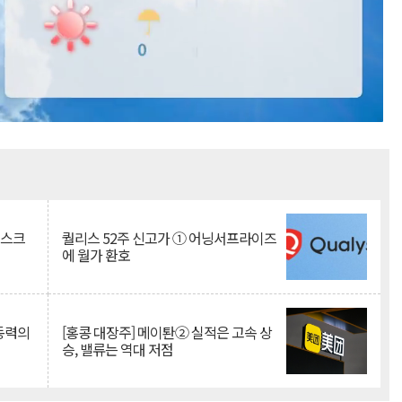
Mute
리스크
퀄리스 52주 신고가 ① 어닝서프라이즈
에 월가 환호
 동력의
[홍콩 대장주] 메이퇀② 실적은 고속 상
승, 밸류는 역대 저점