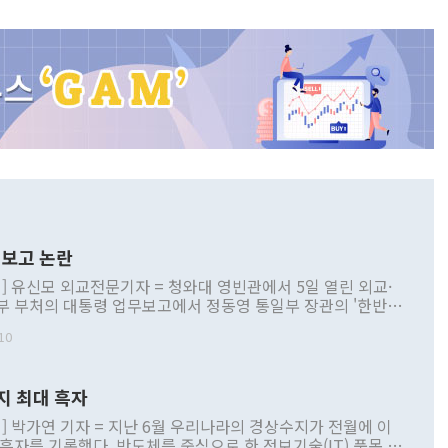
보고 논란
] 유신모 외교전문기자 = 청와대 영빈관에서 5일 열린 외교·
부 부처의 대통령 업무보고에서 정동영 통일부 장관의 '한반도
 구상'과 업무보고 발언이 논란을 빚고 있다. 이날 정 장관의
10
정부 내 조율을 거치지 않은 사안을 정책으로 추진하겠다고 공
는가 하면 사실 관계에 맞지 않은 설명도 있었다. 이재명 대통
로 신중을 기해 달라고 경고했고, 조현 외교부 장관은 '이상
지 최대 흑자
 근거한 비현실적 구상'이라는 비판을 내놨다. 그동안 정 장
책 관련 발언이 물의를 빚은 적은 여러 번 있지만 대통령과 유
] 박가연 기자 = 지난 6월 우리나라의 경상수지가 전월에 이
이 공개적으로 부정적 입장을 표명한 것은 이례적이다. 정 장
 흑자를 기록했다. 반도체를 중심으로 한 정보기술(IT) 품목 수