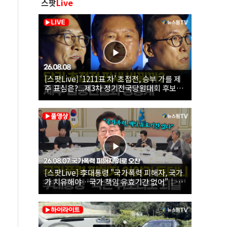
스팟
Live
[스팟Live] ‘1211표 차’ 초접전, 승부 가를 제
주 표심은?...제3차 정기전국당원대회 후보자
제주 합동연설회 생중계 | 26.08.08
[스팟Live] 李대통령 "국가폭력 피해자, 국가
가 치유해야…국가 책임 유효기간 없어"｜
26.08.07 국가폭력 피해자 위로 오찬