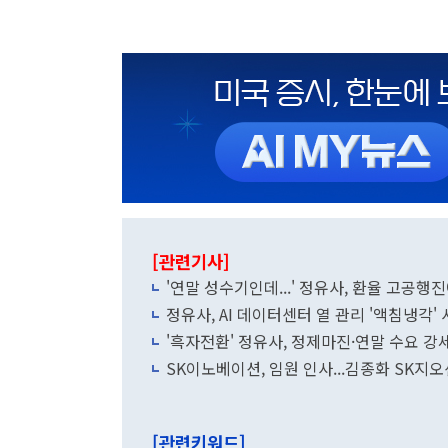
[관련기사]
'연말 성수기인데...' 정유사, 환율 고공행
정유사, AI 데이터센터 열 관리 '액침냉각'
'흑자전환' 정유사, 정제마진·연말 수요 강
SK이노베이션, 임원 인사...김종화 SK지
[관련키워드]