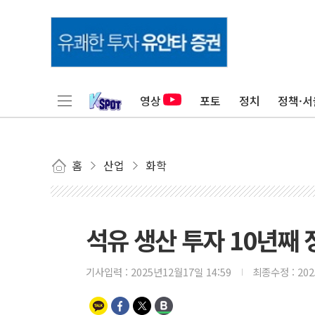
영상
포토
정치
정책·서
홈
산업
화학
석유 생산 투자 10년째 정
기사입력 :
2025년12월17일 14:59
최종수정 :
20