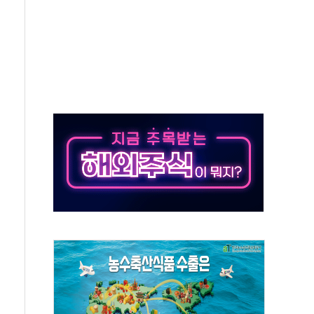
최고치
 요구
낮아지며 상승… STOXX 600 지수는 나흘 연속 최고치
세
엘·이란 위협에 맞설 자체 억지력 강화
동