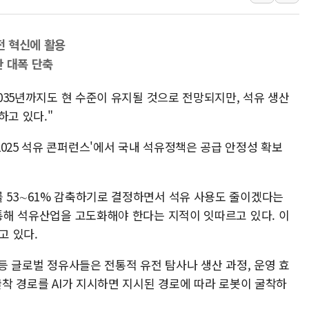
뉴욕증시, 고용 쇼크에 금리 인상 우려 후퇴…S&P500 
트럼프, 쿡 연준 이사 해임 재추진…"26일까지 의혹 소명"
전 혁신에 활용
유럽증시, 美 고용 예상 밖 부진에 연준 금리 인상 가능성 
간 대폭 단축
미 연준 매파 기세 꺾이나…고용 감소에 9월 동결 전망 우
2035년까지도 현 수준이 유지될 것으로 전망되지만, 석유 생산
[종합] 이슬람 수니파 3국, '공동방위협정' 체결… 이스라
하고 있다."
트럼프, 백신·자폐증 행정명령 검토…"이르면 다음 주"
美 항소법원, 백악관 무도회장 공사 중단 명령…트럼프 제
025 석유 콘퍼런스'에서 국내 석유정책은 공급 안정성 확보
를 53∼61% 감축하기로 결정하면서 석유 사용도 줄이겠다는
 통해 석유산업을 고도화해야 한다는 지적이 잇따르고 있다. 이
고 있다.
 등 글로벌 정유사들은 전통적 유전 탐사나 생산 과정, 운영 효
 굴착 경로를 AI가 지시하면 지시된 경로에 따라 로봇이 굴착하