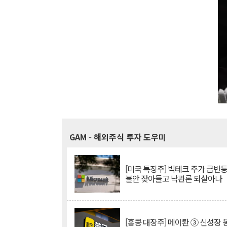
GAM
- 해외주식 투자 도우미
[미국 특징주] 빅테크 주가 급반등..
불안 잦아들고 낙관론 되살아나
[홍콩 대장주] 메이퇀 ③ 신성장