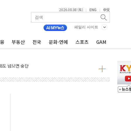
2026.08.08 (토)
ENG
中文
|
|
 구조
패밀리 사이트
관측
금융
부동산
전국
문화·연예
스포츠
GAM
 발효
8도 넘으면 중단
해소될 듯
것"
지대' 우려
타진
청래 '격차 확대'