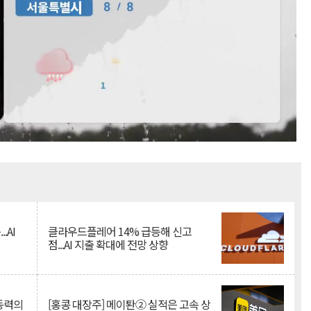
Mute
.AI
클라우드플레어 14% 급등해 신고
점...AI 지출 확대에 전망 상향
 동력의
[홍콩 대장주] 메이퇀② 실적은 고속 상