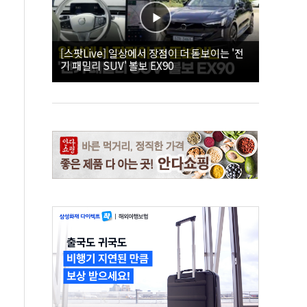
[스팟Live] 일상에서 장점이 더 돋보이는 '전
기 패밀리 SUV' 볼보 EX90