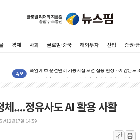
인제 용대리 계곡서 수위 상승으로 피서객 7명 고립…전원
동해시, 11~14일 '별똥별 멍' 운영…페르세우스 유성우 
울
경제
사회
글로벌·중국
해외투자
산업
증권·
강원 중·남부 동해안 시간당 50mm 이상 폭우…호우경보
청양 밭에서 일하던 90대 숨져…온열질환 여부 조사
폭염에 車 운전면허 기능시험 오전 집중 편성…체감온도 3
李대통령, 'ISA·주가누르기 방지법' 전면 재검토 지시
속보
'호우 특보' 경북 울진 시간당 20~30mm 강한 비...가뭄 
주말 무더위·열대야 지속…내륙 곳곳 소나기
오세훈 "용산공원 주택 검토, 민주당 스스로 원칙 뒤집는 
체....정유사도 AI 활용 사활
충북 주말 무더위 지속…청주·진천 35도, 곳곳 소나기
10월 보완수사권 폐지·공소청 출범…피해자들 '범죄 사각
25년12월17일 14:59
한상협, 업계 개인정보 보안 새판 짠다…'자율규제단체' 
가
가
민주당, 오늘 제주·인천 경선 발표...김민석 '재역전' vs 정