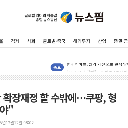
울
경제
사회
글로벌·중국
해외투자
산업
증권·
트럼프, '원정출산 시민권 차단' 
트럼프 "이란전 조만간 끝날 것"…
현대리바트, 원가 개선으로 실적 방
"세금 부담 덜자"…비거주 1주택자
속보
세금 부담 커진 고가 1주택자…맞
[금/유가] 이란의 호르무즈 해협 통
뉴욕증시, 유가·금리 부담에 하락…
간 확장재정 할 수밖에…쿠팡, 형
이란, 오만과 호르무즈 해협 재개방 
야"
[민주 당권주자 일정] 송영길·정청래
李대통령, 오늘 부동산 정책 점검 
25년12월12일 08:02
[오늘의 정치일정] 8월 7일(금)