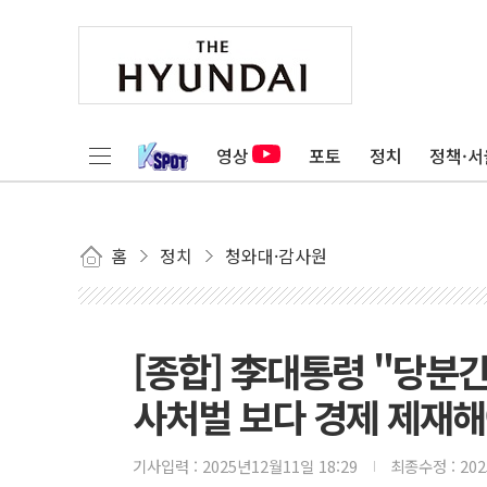
영상
포토
정치
정책·서
홈
정치
청와대·감사원
[종합] 李대통령 "당분
사처벌 보다 경제 제재해
기사입력 :
2025년12월11일 18:29
최종수정 :
20