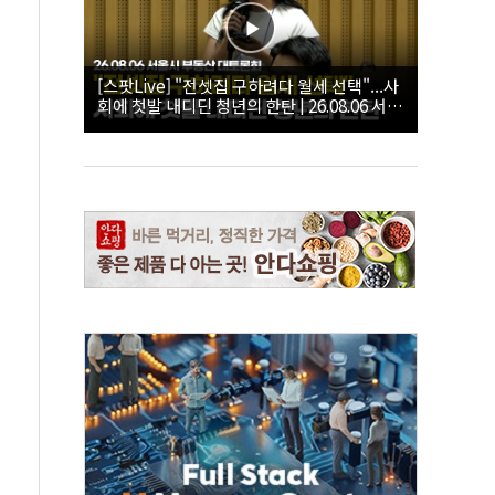
[스팟Live] "전셋집 구하려다 월세 선택"...사
회에 첫발 내디딘 청년의 한탄 | 26.08.06 서울
시 부동산 대토론회