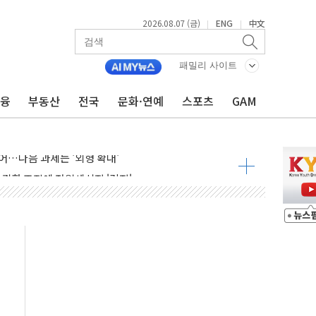
2026.08.07 (금)
ENG
中文
|
|
패밀리 사이트
금융
부동산
전국
문화·연예
스포츠
GAM
행정명령 서명…출생시민권 제한 재시동
군수품 부족설 일축 "막대한 무기 보유"
어…다음 과제는 '외형 확대'
 귀환 조짐에 전월세시장 '긴장'
교환·재매수·다운사이징 '저울질'
항 제한 검토에 유가 3% 급등…금값 보합
다우 5거래일 랠리 '마침표'
합의 막바지.."美와 직접 협상 없어"
·김민석 후보 - 8월 7일
2차 회의…주택 공급 대책 막바지 조율할 듯