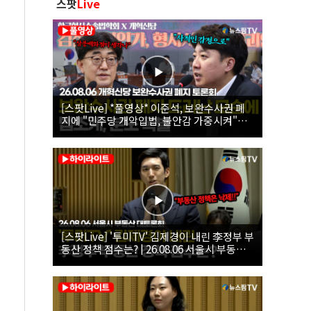
스팟
Live
[스팟Live] *풀영상* 이준석, 보완수사권 폐
지에 "민주당 개악입법, 불안감 가중시켜"｜
26.08.06 개혁신당 보완수사권 폐지 토론회
[스팟Live] '투미TV' 김제경이 내린 李정부 부
동산 정책 점수는? | 26.08.06 서울시 부동산
대토론회