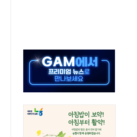
자회견·주요 정당 - 8월 7일
통항 제한 추진…美 "통행 막을 권한 없어"
분 상승… "2분기 기업 순이익 21% 증가" 전망
으로 나토 회원국 공격 검토… 거짓 깃발 작전"
 재회…로봇·AI 데이터센터·모빌리티 구체화
나·아이온큐·도어대시↑ VS 샌디스크·피그마·앱러빈↓
급 반대…상법·자본시장법 개정 논의"
주 차익실현 속 혼조세...웨스턴디지털·샌디스크↓
사에 긴급 안보 점검회의