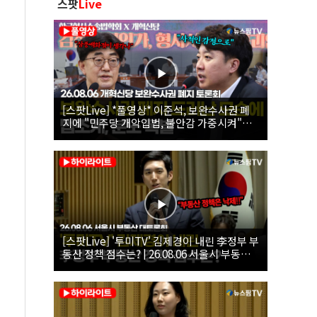
스팟
Live
[스팟Live] *풀영상* 이준석, 보완수사권 폐
지에 "민주당 개악입법, 불안감 가중시켜"｜
26.08.06 개혁신당 보완수사권 폐지 토론회
[스팟Live] '투미TV' 김제경이 내린 李정부 부
동산 정책 점수는? | 26.08.06 서울시 부동산
대토론회