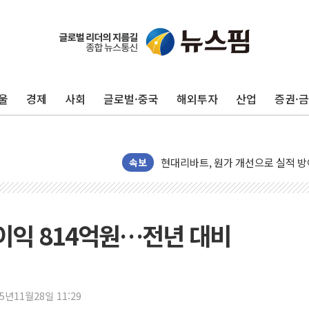
울
경제
사회
글로벌·중국
해외투자
산업
증권·
트럼프, '원정출산 시민권 차단' 
트럼프 "이란전 조만간 끝날 것"…
현대리바트, 원가 개선으로 실적 방
속보
"세금 부담 덜자"…비거주 1주택자
세금 부담 커진 고가 1주택자…맞
[금/유가] 이란의 호르무즈 해협 통
이익 814억원…전년 대비
뉴욕증시, 유가·금리 부담에 하락…
이란, 오만과 호르무즈 해협 재개방 
[민주 당권주자 일정] 송영길·정청래
25년11월28일 11:29
李대통령, 오늘 부동산 정책 점검 