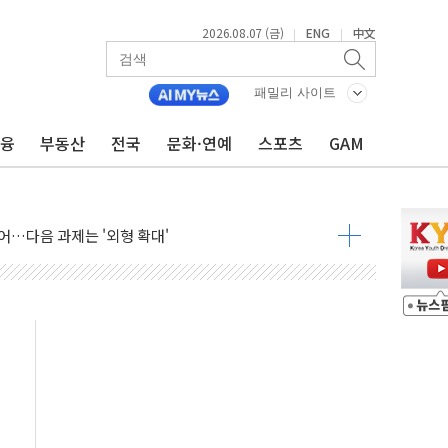
2026.08.07 (금)
ENG
中文
|
|
패밀리 사이트
금융
부동산
전국
문화·연예
스포츠
GAM
행정명령 서명…출생시민권 제한 재시동
군수품 부족설 일축 "막대한 무기 보유"
어…다음 과제는 '외형 확대'
 귀환 조짐에 전월세시장 '긴장'
교환·재매수·다운사이징 '저울질'
항 제한 검토에 유가 3% 급등…금값 보합
다우 5거래일 랠리 '마침표'
합의 막바지.."美와 직접 협상 없어"
·김민석 후보 - 8월 7일
2차 회의…주택 공급 대책 막바지 조율할 듯