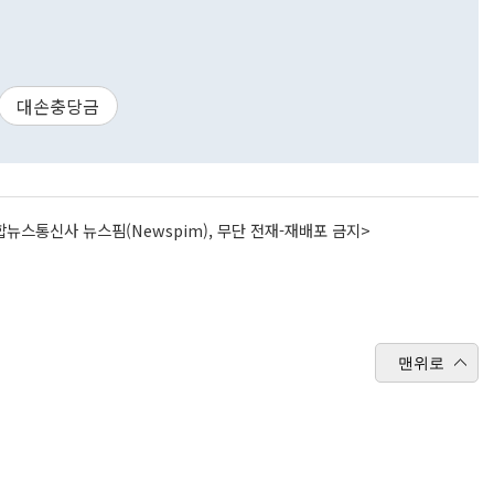
대손충당금
뉴스통신사 뉴스핌(Newspim), 무단 전재-재배포 금지>
맨위로