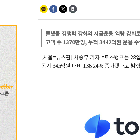
플랫폼 경쟁력 강화와 자금운용 역량 강화
고객 수 1370만명, 누적 3442억원 운용 
[서울=뉴스핌] 채송무 기자 =토스뱅크는 28
동기 345억원 대비 136.24% 증가됐다고 밝혔