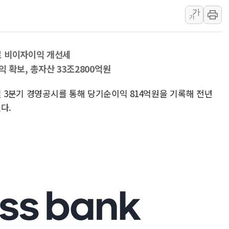
[오늘의 정치일정] 8월 7일(금)
가
가
[오늘의 국회일정] 상임위·세미나·기
이란, 美·이스라엘 선박 호르무즈 
로 비이자이익 개선세
유럽증시, 견조한 실적 소화하며 대부
수익 확보, 총자산 33조2800억원
리투아니아 국방 "러, 우크라 드론
구광모, 내주 실리콘밸리서 젠슨 황
일 3분기 경영공시를 통해 당기순이익 814억원을 기록해 전년
뉴욕증시 개장 전 특징주...모더
다.
김정관 장관 "영업이익 N% 성과
뉴욕증시 프리뷰, 미 주가선물 AI
청와대, 북한 단거리 탄도미사일 발