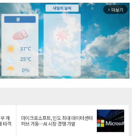
더보기
arrow_forward_ios
Mute
뇌부 개
마이크로소프트, 인도 최대 데이터센터
에 타격
허브 가동…AI 시장 경쟁 가열