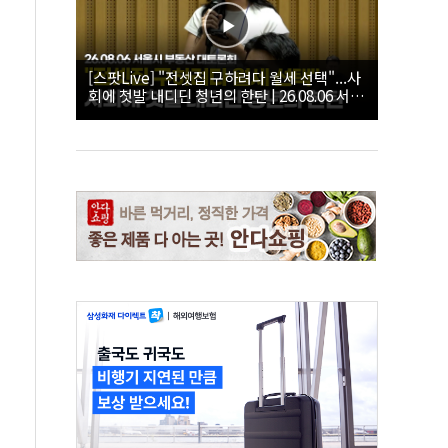
[스팟Live] "전셋집 구하려다 월세 선택"...사
회에 첫발 내디딘 청년의 한탄 | 26.08.06 서울
시 부동산 대토론회