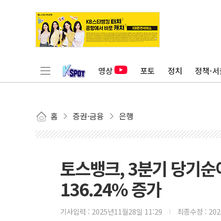
영상
포토
정치
정책·서
홈
증권·금융
은행
토스뱅크, 3분기 당기순
136.24% 증가
기사입력 :
2025년11월28일 11:29
최종수정 :
20