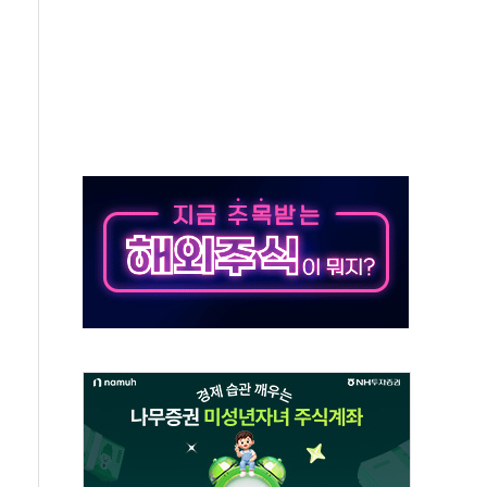
자회견·주요 정당 - 8월 7일
통항 제한 추진…美 "통행 막을 권한 없어"
분 상승… "2분기 기업 순이익 21% 증가" 전망
으로 나토 회원국 공격 검토… 거짓 깃발 작전"
 재회…로봇·AI 데이터센터·모빌리티 구체화
나·아이온큐·도어대시↑ VS 샌디스크·피그마·앱러빈↓
급 반대…상법·자본시장법 개정 논의"
주 차익실현 속 혼조세...웨스턴디지털·샌디스크↓
사에 긴급 안보 점검회의