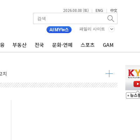
2026.08.08 (토)
ENG
中文
|
|
패밀리 사이트
금융
부동산
전국
문화·연예
스포츠
GAM
 정청래 격차 확대'
타진
최고치
 요구
낮아지며 상승… STOXX 600 지수는 나흘 연속 최고치
세
엘·이란 위협에 맞설 자체 억지력 강화
동
톱'… 美 해상봉쇄 영향