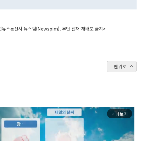
뉴스통신사 뉴스핌(Newspim), 무단 전재-재배포 금지>
맨위로
더보기
arrow_forward_ios