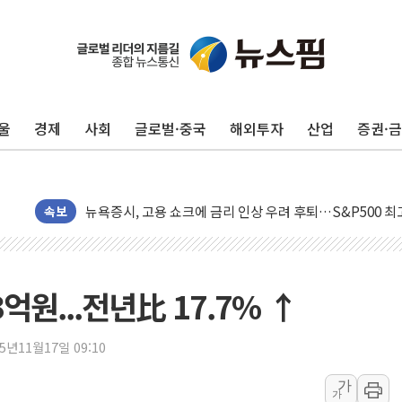
울
경제
사회
글로벌·중국
해외투자
산업
증권·
민주, 오늘 제주·인천 경선 결과 발표...'김민석 재역전 vs
한상협, 업계 개인정보 보안 새판 짠다…'자율규제단체' 
뉴욕증시, 고용 쇼크에 금리 인상 우려 후퇴…S&P500 
속보
트럼프, 쿡 연준 이사 해임 재추진…"26일까지 의혹 소명"
유럽증시, 美 고용 예상 밖 부진에 연준 금리 인상 가능성 
미 연준 매파 기세 꺾이나…고용 감소에 9월 동결 전망 우
억원...전년比 17.7% ↑
[종합] 이슬람 수니파 3국, '공동방위협정' 체결… 이스라
트럼프, 백신·자폐증 행정명령 검토…"이르면 다음 주"
25년11월17일 09:10
美 항소법원, 백악관 무도회장 공사 중단 명령…트럼프 제
가
이란 핵심 원유 수출항 '하르그섬', 최근 1주일 이상 '올스
가