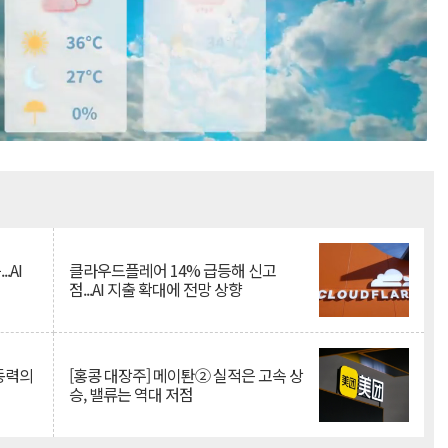
Mute
.AI
클라우드플레어 14% 급등해 신고
점...AI 지출 확대에 전망 상향
 동력의
[홍콩 대장주] 메이퇀② 실적은 고속 상
승, 밸류는 역대 저점