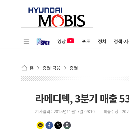
영상
포토
정치
정책·서
홈
증권·금융
증권
라메디텍, 3분기 매출 53
기사입력 :
2025년11월17일 09:10
최종수정 :
20