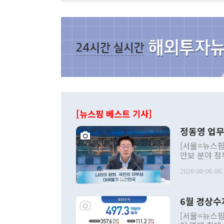
[뉴스핌 베스트 기사]
정동영 업무
[서울=뉴스핌
안보 분야 정
평화공존 발전
2026-08-06 06:
발언 중에는 
언한 것이 있
령은 공개적으
6월 경상수
주의적 희망에
관의 대북 정
[서울=뉴스핌
관 부처 장관