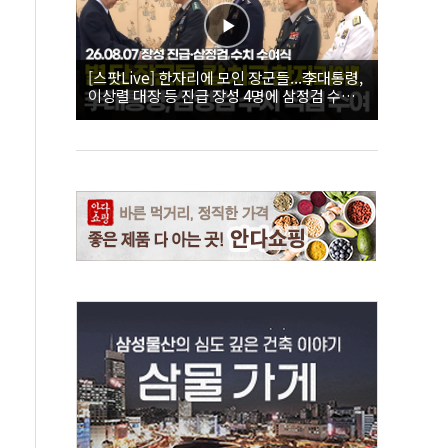
[스팟Live] 한자리에 모인 장군들...李대통령,
이상렬 대장 등 진급 장성 4명에 삼정검 수치
직접 수여｜26.08.07 장성 진급·삼정검 수치
수여식