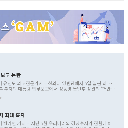
보고 논란
] 유신모 외교전문기자 = 청와대 영빈관에서 5일 열린 외교·
부 부처의 대통령 업무보고에서 정동영 통일부 장관의 '한반도
 구상'과 업무보고 발언이 논란을 빚고 있다. 이날 정 장관의
10
정부 내 조율을 거치지 않은 사안을 정책으로 추진하겠다고 공
는가 하면 사실 관계에 맞지 않은 설명도 있었다. 이재명 대통
로 신중을 기해 달라고 경고했고, 조현 외교부 장관은 '이상
지 최대 흑자
 근거한 비현실적 구상'이라는 비판을 내놨다. 그동안 정 장
책 관련 발언이 물의를 빚은 적은 여러 번 있지만 대통령과 유
] 박가연 기자 = 지난 6월 우리나라의 경상수지가 전월에 이
이 공개적으로 부정적 입장을 표명한 것은 이례적이다. 정 장