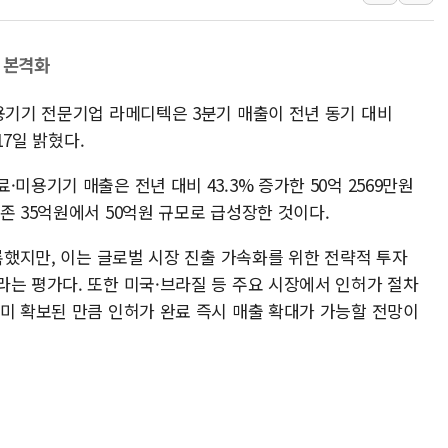
美 고용 쇼크에 엔화 장중 급등…시장은 "또 개입했나" 촉
[AI MY 뉴스] 뉴욕 반도체주 프리뷰...美 고용 쇼크에 반도
 본격화
뉴욕증시 프리뷰, 美 고용 쇼크에 금리 인상 우려 후퇴…나
[종합] 美 7월 고용 2만3000명 감소 '쇼크'…9월 금리 인
미용기기 전문기업 라메디텍은 3분기 매출이 전년 동기 대비
[사진] 이슬람 수니파 3개국, 공동방위협정 체결
17일 밝혔다.
뉴욕증시 개장 전 특징주...아틀라시안·클라우드플레어
미용기기 매출은 전년 대비 43.3% 증가한 50억 2569만원
보훈부, 미 DPAA와 MOU… "6·25 미군 실종자 7359명
존 35억원에서 50억원 규모로 급성장한 것이다.
트럼프 "금리 내려야"…파월 때와 달리 워시엔 톤 낮춰
기록했지만, 이는 글로벌 시장 진출 가속화를 위한 전략적 투자
특정 정치인 측근 포항시 정책특보 내정설...포항시 '시끌'
라는 평가다. 또한 미국·브라질 등 주요 시장에서 인허가 절차
李 "해남 태양광, 대한민국 다음 100년 밑거름…수도권 집
이미 확보된 만큼 인허가 완료 즉시 매출 확대가 가능할 전망이