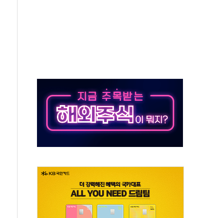
각
체주 '활짝'
스닥 선물 1%대 상승
상 기대 후퇴
·태양광주↑ VS 트레이드데스크·웬디스↓
 끝까지 찾겠다"
중 완화 전환점"