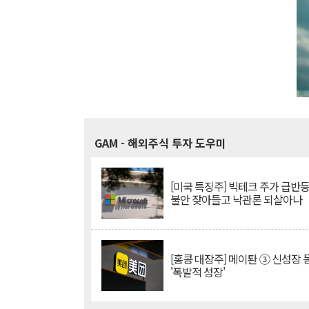
GAM
- 해외주식 투자 도우미
[미국 특징주] 빅테크 주가 급반등..
불안 잦아들고 낙관론 되살아나
[홍콩 대장주] 메이퇀 ③ 신성장
'폭발적 성장'