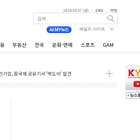
2026.08.07 (금)
ENG
中文
|
|
패밀리 사이트
금융
부동산
전국
문화·연예
스포츠
GAM
품공사 등 20곳 '최우수'...인천환경공단 등 '부진'
 숨진 채 발견
보안기업, 중국제 공유기서 '백도어' 발견
않겠다"
회원 수 세계 1위…국내 회원 34% 증가
 혜택 강화...새벽 배송 도입 예정
으로 부동산과 건강까지 영역 확장 예정
장기공급 합의에 7%대 급등
IT 2026' 참가
억원…순이익 흑자 전환