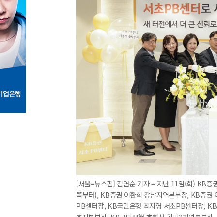
[서울=뉴스핌] 김연순 기자 = 지난 11일(화) K
쪽부터), KB증권 이환희 강남지역본부장, KB증권
PB센터장, KB국민은행 최지영 서초PB센터장, 
추진본부장, KB국민은행 호희성 강남3지역본부장