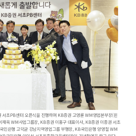
B증권 서초PB센터 오픈식을 진행하며 KB증권 고영륜 WM영업본부장(왼
 이재옥 WM사업그룹장, KB증권 이홍구 대표이사, KB증권 이종권 서초
KB국민은행 고덕균 강남지역영업그룹 부행장, KB국민은행 양영철 WM
, KB국민은행 이인석 서초동종합금융센터장이 기념촬영을 하고 있다