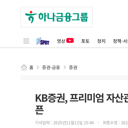
영상
포토
정치
정책·서
홈
증권·금융
증권
KB증권, 프리미엄 자산관
픈
기사입력 :
2025년11월12일 15:46
최종수정 :
20