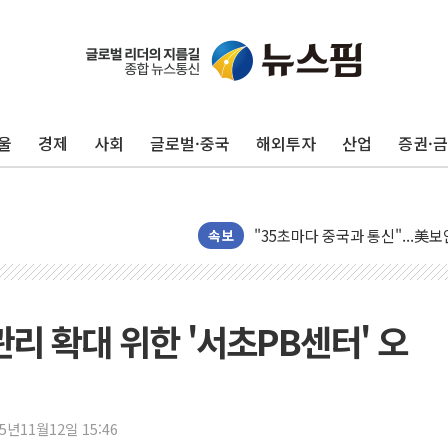
울
경제
사회
글로벌·중국
해외투자
산업
증권·
지방공기업 경영평가, 서울농수산식
예천 실종신고 80대 남성 논둑서
"35초마다 중국과 통신"...美
한병도 "막말 정치를 좌시하지 
속보
원내대책회의 참석하는 한병도
AIA그룹, 12년 연속 MDRT 
[컨콜] 네이버, 멤버십 연계 배송
리 확대 위한 '서초PB센터' 오
[컨콜] 네이버 AI탭, 올해 안
[특징주] 포스코퓨처엠, LFP 
HDC랩스, 'BUILD CON SUMM
25년11월12일 15:46
와이즈버즈, 상반기 매출 245