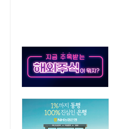
 따른 중과세는 과세 원칙 어긋나"
이용자수 1000만 돌파
고한 파트너십 이어갈 예정"
항의 서한…"표현의 자유 위협"
.2분기 영업이익 121% 급증
울·경기·충북 선관위 등 추가 압수수색
, 30일 2주년 기념 행사
..RSU 세제지원 긍정 검토되길"
영대상 환경부분 최우수상 수상