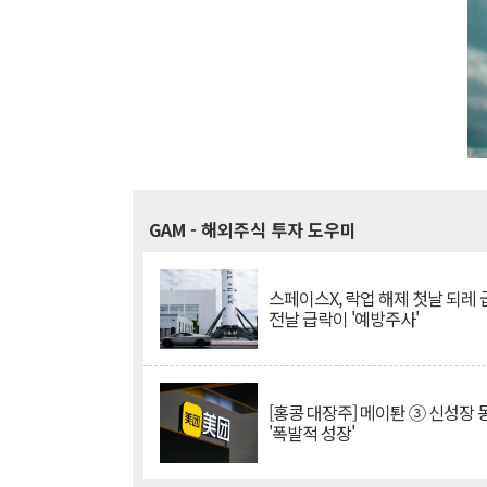
GAM
- 해외주식 투자 도우미
스페이스X, 락업 해제 첫날 되레 급
전날 급락이 '예방주사'
[홍콩 대장주] 메이퇀 ③ 신성장
'폭발적 성장'