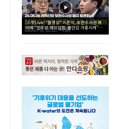
[스팟Live] *풀영상* 이준석, 보완수사권 폐
지에 "민주당 개악입법, 불안감 가중시켜"｜
26.08.06 개혁신당 보완수사권 폐지 토론회