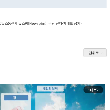
뉴스통신사 뉴스핌(Newspim), 무단 전재-재배포 금지>
맨위로
더보기
arrow_forward_ios