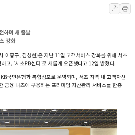
가
배준영 의원 "거주 사용 형태에
가
[컨콜] 네이버, AI탭 월간 활성 
[컨콜] 네이버, "엔비디아와 공
전하며 새 출발
美공화, 韓 '개정 정통망법'에 
스 강화
롯데쇼핑, 백화점이 이끈 반등..
합수본, '투표율 조작 의혹' 서
사 이홍구, 김성현)은 지난 11일 고객서비스 강화를 위해 서초
교원그룹 펫 프렌들리 호텔 '키녹'
하고, '서초PB센터'로 새롭게 오픈했다고 12일 밝혔다.
벤처업계 "정부 세제개편안 환영.
 KB국민은행과 복합점포로 운영되며, 서초 지역 내 고액자산
최영근 한국전광 대표, ESG경
의 다양한 금융 니즈에 부응하는 프리미엄 자산관리 서비스를 한층