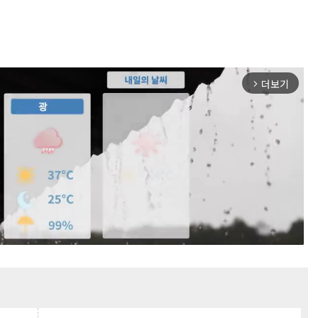
더보기
arrow_forward_ios
Mute