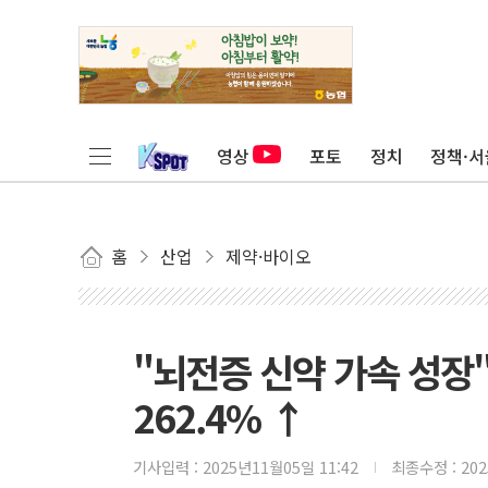
영상
포토
정치
정책·서
홈
산업
제약·바이오
"뇌전증 신약 가속 성장
262.4% ↑
기사입력 :
2025년11월05일 11:42
최종수정 :
20