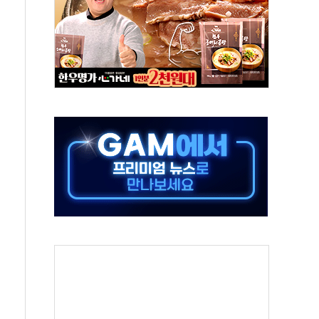
 AIDC 수익성 기대"
하는 정책은 무용…성역 없는 국정 개선 집행"
와 농촌 창업기업 15곳 키운다
년 전략적 제휴…HBM 특허 분쟁 종결
 도구 아닌 동료"…현업 중심 AX 가속
가는 청년들…실제 수요에 맞게 정책 정비"
中 미국 신장 제재에 '강경 맞 보복' 대미 드론 수출 통제· 기업 제재