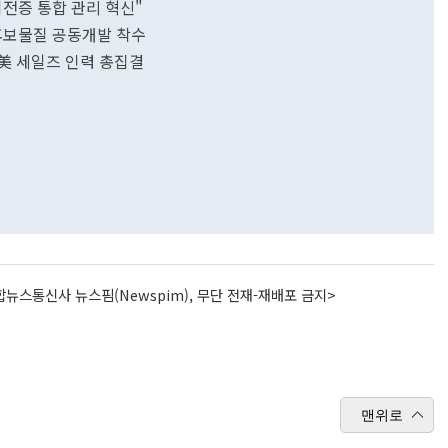
 뇌전증 통합 관리 혁신"
후보물질 공동개발 착수
…美 세일즈 인력 총집결
뉴스통신사 뉴스핌(Newspim), 무단 전재-재배포 금지>
맨위로