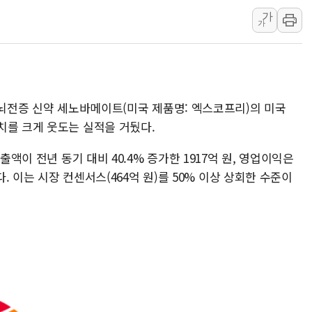
가
[컨콜] LG유플러스, "파주
가
李대통령 "국민 체감 못 
현대백화점그룹, 농식품부
삼성전자, 넷리스트와 5
한국앤컴퍼니그룹, "AI는
 뇌전증 신약 세노바메이트(미국 제품명: 엑스코프리)의 미국
李대통령 "취약계층 돼 
치를 크게 웃도는 실적을 거뒀다.
출액이 전년 동기 대비 40.4% 증가한 1917억 원, 영업이익은
다. 이는 시장 컨센서스(464억 원)를 50% 이상 상회한 수준이