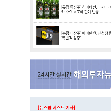
[유럽 특징주] 하이네켄, 아시아
카 수요 호조에 판매 반등
[홍콩 대장주] 메이퇀 ③ 신성장
'폭발적 성장'
[뉴스핌 베스트 기사]