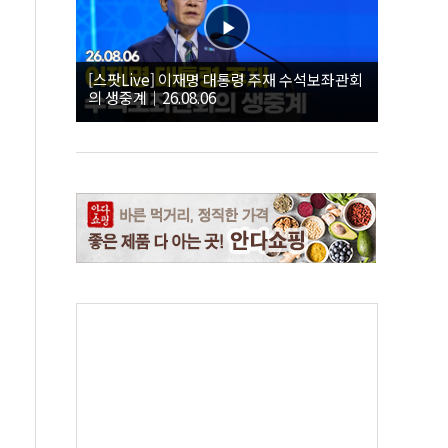
[스팟Live] 이재명 대통령 주재 수석보좌관회
의 생중계｜26.08.06