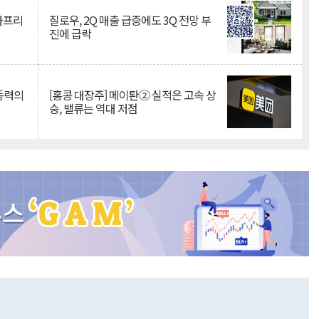
·아프리
질로우, 2Q 매출 급증에도 3Q 전망 부
진에 급락
 동력의
[홍콩 대장주] 메이퇀② 실적은 고속 상
승, 밸류는 역대 저점