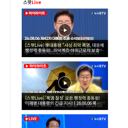
스팟
Live
[스팟Live] 李대통령 "사상 최악 폭염, 대응에
행정력 총동원...취약계층·야외근로자 보호에
힘써야"｜26.08.06 제42차 대통령 주재 수석
보좌관회의
[스팟Live] '폭염 절정' 모든 행정력 총동원!
이재명 대통령의 긴급 지시! | 26.08.06 폭염•
가뭄 대처상황 점검회의