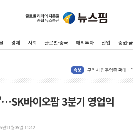
서울 아파트값 0.26%
효성중공업, 덴마크에 초고
울
경제
사회
글로벌·중국
해외투자
산업
증권·
딥시크, AI 서비스 가격 
CJ프레시웨이, 2분기 영
초박빙 경선에 친명계 '추가
구리시 입주업종 확대…'
속보
KCC, 실적은 주춤했지만
정점식 "사관학교 통합 정
장동혁 "李대통령 재판 
"…SK바이오팜 3분기 영업익
日, 아키타에 일본 최대 
[종합] 李대통령 "취약계
트럼프, 워시 연준의장과
25년11월05일 11:42
'40도 극한 폭염' 내일