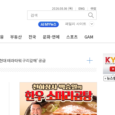
2026.08.06 (목)
ENG
中文
|
|
↑…상승폭 커졌지만 고가주택 밀집된 강남·서초 둔화
패밀리 사이트
압변압기 첫 공급...국가 전력망에 첫 입성
금융
부동산
전국
문화·연예
스포츠
GAM
대대적 인상 계획...업계 파장 예고
업익 14.2% 감소…"온라인 사업으로 성장"
 투표' 요구...친청계 응집력 '희석' 전략 통할까
현대 테라타워 구리갈매' 공급
…'매출 절반' 실리콘 반등에 하반기 기대
치 프레임에 졸속 추진…'잼데믹' 안보까지 몰고 와"
재개해야 여론조사 51.9%…그것이 국민의 뜻"
규모의 AI 데이터센터 건설 추진
층 안부에 AI 활용…이주노동자 폭염 방치, 국격 훼손"
 수시 통화…독립성 논란 재점화
 절정…주말 주춤 후 다시 불볕더위