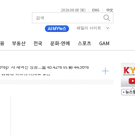
2026.08.08 (토)
ENG
中文
|
|
패밀리 사이트
금융
부동산
전국
문화·연예
스포츠
GAM
투입…고수온 양식장 복구·지원 '총력'
산사태 주의보'...경북도, 호우 피해·통제구간 없어
%p' 차 재역전 성공...金 45.42% vs 鄭 44.56%
·정청래·김민석 당대표 후보
 정청래에 승리...47.75% vs 42.08%
과 발표...김민석 47.75% 정청래 42.08%
표...김민석 45.09% 정청래 43.27% 송영길 11.63%
표...김민석 52.64% 정청래 39.89% 송영길 7.47%
0~8.14)
…공습 한계·탄약 부족 현실화