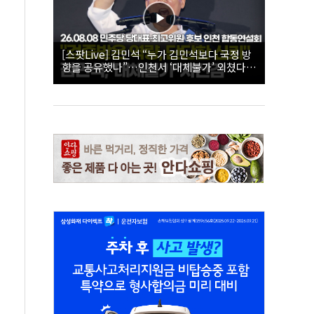
[스팟Live] 김민석 “누가 김민석보다 국정 방
향을 공유했나”…인천서 ‘대체불가’ 외쳤다 |
26.08.08 더불어민주당 당대표·최고위원 후
보 인천 합동연설회