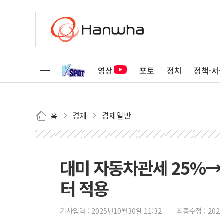
영상
포토
정치
정책·서
홈
경제
경제일반
대미 자동차관세 25%→
터 적용
기사입력 :
2025년10월30일 11:32
최종수정 :
20