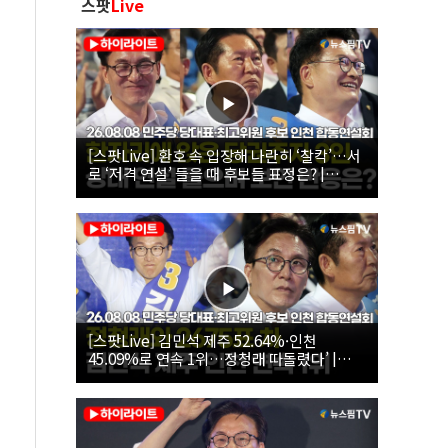
스팟
Live
[스팟Live] 환호 속 입장해 나란히 ‘찰칵’…서
로 ‘저격 연설’ 들을 때 후보들 표정은? |
26.08.08 더불어민주당 당대표·최고위원 후
보 인천 합동연설회
[스팟Live] 김민석 제주 52.64%·인천
45.09%로 연속 1위…정청래 따돌렸다’ |
26.08.08 더불어민주당 당대표·최고위원 후
보 인천 합동연설회