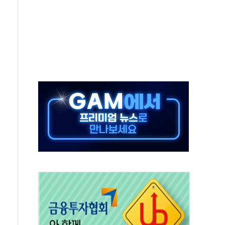
50㎜ 폭우…강원 동해안 강한 비 이어져
 환경미화원 수거차에 치여 사망
동…60대 남성 2명 숨져
보는 일 없게"…'결혼 페널티' 22개 과제 손본다
터보트 전복…1명 사망·1명 실종
의 날 참석..."국제적 시민 연대로 목소리 내야"
 실종 60대 나흘만에 숨진 채 발견
 살해 10대 아들 체포
' 받아친 정청래…제주 연설서 신경전 고조