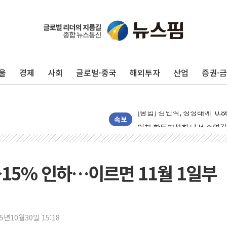
울
경제
사회
글로벌·중국
해외투자
산업
증권·
포항시 재난예산 40억 긴급 
울진·영덕 '호우특보'-포항 '
[종합] 김민석, 정청래에 '0.86
인천 합동연설회 나선 송영길
속보
김민석, 2주차 제주·인천 경선서
인사하는 김민석 당대표 후보
[속보] 민주, 제주·인천 경선 결
15% 인하…이르면 11월 1일부
[속보] 민주, 인천 경선 결과 발
[속보] 민주, 제주 경선 결과 발
이번주 국내 주요 금융일정(8.1
25년10월30일 15:18
美, 이란전 출구전략 만지작