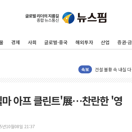
박홍근 "국가재정시
李대통령, 진급 장성
우리자산운용, MMF
울
경제
사회
글로벌·중국
해외투자
산업
증권·
TBH글로벌, 상반기 
AI 메모리 향한 뜨거
건설 불황 속 내실 
"내년 메모리 물량 
속보
현대지에프홀딩스, 자
관광객 3000만명 
[뉴스핌 이 시각 PI
힐마 아프 클린트'展…찬란한 '영
美 정보 당국 "푸틴,
인도, 바이오가스 생산
서울시, 정비사업으로 
25년10월08일 21:37
신인류콘텐츠, 핀란드 