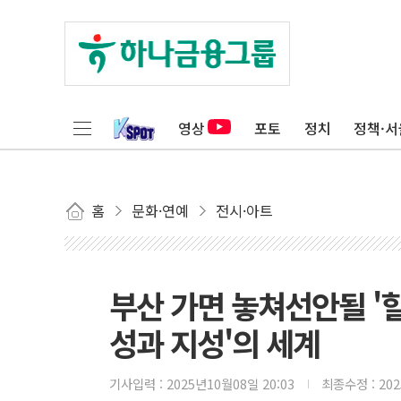
영상
포토
정치
정책·서
홈
문화·연예
전시·아트
부산 가면 놓쳐선안될 '
성과 지성'의 세계
기사입력 :
2025년10월08일 20:03
최종수정 :
20