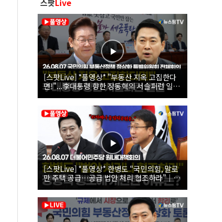
스팟
Live
[스팟Live] *풀영상* "부동산 지옥 고집한다
면!"...李대통령 향한 장동혁의 서슬퍼런 일갈
| 26.08.07 국민의힘 부동산정책 정상화 특별
위원회 전체회의
[스팟Live] *풀영상* 한병도 “국민의힘, 말로
만 주택 공급…공급 법안 처리 협조하라”｜
26.08.07 더불어민주당 원내대책회의