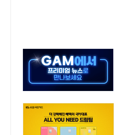
전면 개발"…서리풀2구역 갈등, 협의 테이블에
후변화가 바꾼 대한민국 여름
부산 돌려차기 발언' 논란 서범수·진종오 징계절차 개시
 하마
2분 만에 주불 진화...인명피해 없어
모 압류재산 1506건 공매