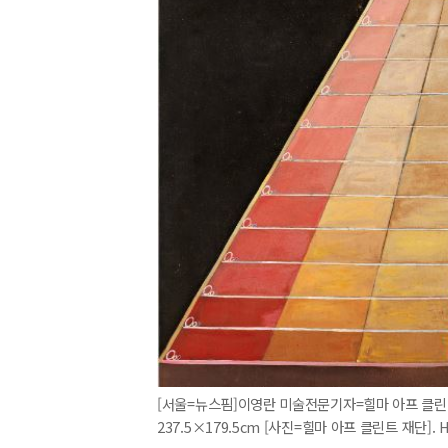
[서울=뉴스핌]이영란 미술전문기자=힐마 아프 클린트, N
237.5×179.5cm [사진=힐마 아프 클린트 재단]. HaK