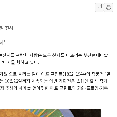
가
"일부 존치" vs "
가
[AI 카드뉴스] 기
국민의힘 윤리위, '
점 전시
수박으로 여름 나는
전남광주 구례 산불 3
시'
캠코, 5918억원 규
=전시를 관람한 사람은 모두 찬사를 터뜨리는 부산현대미술
막바지를 향하고 있다.
'으로 불리는 힐마 아프 클린트(1862~1944)의 작품전 '힐
오는 10월26일까지 계속되는 이번 기획전은 스웨덴 출신 작가
먼저 추상의 세계를 열어젖힌 아프 클린트의 회화·드로잉·기록