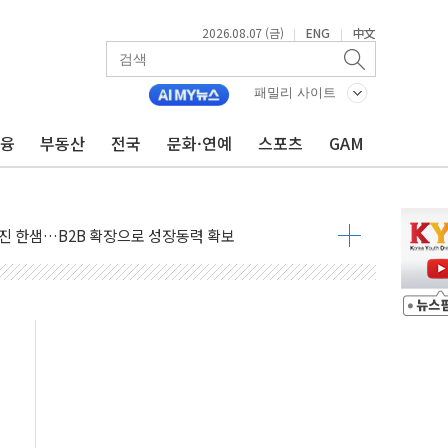
2026.08.07 (금)
ENG
中文
|
|
스템 안정성 한순간도 흔들려선 안돼"
들에게 "내란으로 훼손된 군 신뢰 회복해야"
패밀리 사이트
 순자산 30조 돌파…증시 급락에 업계 1위
금융
부동산
전국
문화·연예
스포츠
GAM
매출 1006억원…전년비 13.9% 증가
운 관심…SK하이닉스, FMS서 '풀스택' 기술력 과시
다진 한샘…B2B 확장으로 성장동력 확보
동났다"…선수금 내걸고 확보 전쟁
사주 1000억 연내 소각…2분기 영업익 853억
목표인데…외국인 숙박 부가세 환급 앞당겨 종료
CK] 축구협회 성접대 기간, 대표팀 무패 外
 몇 년 내 NATO 결속력 시험하려 한정적 침공 가능성"
에 3.5조원 투입키로...'에너지 자립' 일환
주택 36% 늘었다...공급부족 전 시장 규제 탓 커
AI 기업 Audission Oy와 운영 파트너십 체결