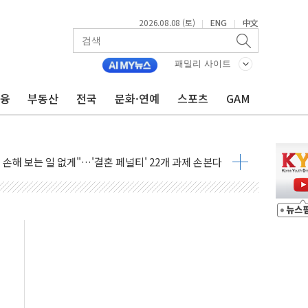
2026.08.08 (토)
ENG
中文
|
|
(8.10~8.14)
패밀리 사이트
만지작…공습 한계·탄약 부족 현실화
금융
부동산
전국
문화·연예
스포츠
GAM
 최대 50㎜ 폭우…강원 동해안 강한 비 어어져
…60대 환경미화원 수거차에 치여 사망
흉기 난동…60대 남성 2명 숨져
손해 보는 일 없게"…'결혼 페널티' 22개 과제 손본다
서 모터보트 전복…1명 사망·1명 실종
자 기림의 날 참석..."국제적 시민 연대로 목소리 내야"
질 중 실종 60대 나흘만에 숨진 채 발견
 흉기 살해 10대 아들 체포
 '뻔뻔' 받아친 정청래…제주 연설서 신경전 고조
재검토 지시…與 "적극 환영"·野 "졸속 국정"
주의보…10일까지 최대 3.5m 높은 물결