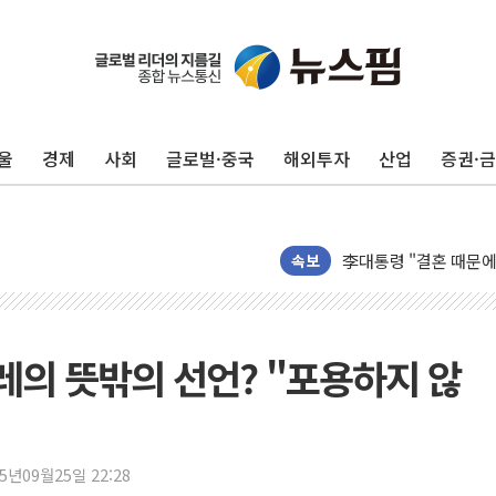
이번주 국내 주요 금융일정
美, 이란전 출구전략 
울
경제
사회
글로벌·중국
해외투자
산업
증권·
강릉·동해·삼척 시간당
폐기물 수거하다 참변
서울 중랑구 주택가서 
李대통령 "결혼 때문에 
속보
여수 오동도 인근 해상
추미애, '위안부' 피해
인천 선재도 갯벌서 해루
의 뜻밖의 선언? "포용하지 않
인천서 말다툼 중 어머니
'화합' 꺼낸 김민석에
李대통령, ISA 개편 
25년09월25일 22:28
동해중부 전 해상 풍랑