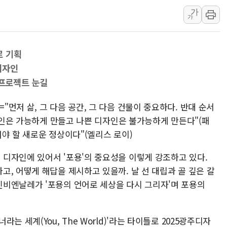
가
연일 폭염에 온열질환 
가
中 전방위 아파트 부양
인제 용대리 계곡서 수
로 기획
동해시, 11~14일 '
디자인
강원 중·남부 동해안 
·프로젝트 눈길
청양 밭에서 일하던 9
폭염에 車 운전면허 기
먼저 삶, 그 다음 공간, 그 다음 건물이 중요하다. 반대 순서
디자인은 가능하게 만들고 나쁜 디자인은 불가능하게 만든다"(패
야 할 새로운 정상이다"(엘리스 로이)
디자인에 있어서 '포용'의 중요성을 이렇게 강조하고 있다.
, 어떻게 해답을 제시하고 있을까. 날 선 대립과 골 깊은 갈
비엔날레가 '포용의 언어로 세상을 다시 그리자'며 포용의
 세계(You, The World)'라는 타이틀로 2025광주디자