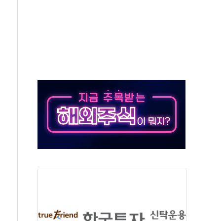
사망 23명…정부, 비상대응기구 가동
, 수도 베이징도 부동산 규제 철폐
위 상승으로 피서객 7명 고립…전원 구조
별똥별 멍' 운영…페르세우스 유성우 관측
시간당 50mm 이상 폭우…호우경보 발효
0대 숨져…온열질환 여부 조사
능시험 오전 집중 편성…체감온도 38도 넘으면 중단