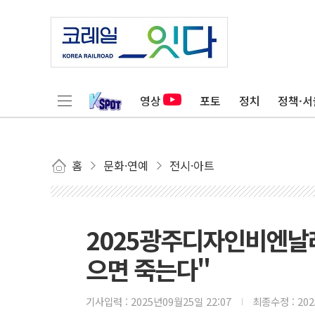
영상
포토
정치
정책·서
홈
문화·연예
전시·아트
2025광주디자인비엔날레
으면 죽는다"
기사입력 :
2025년09월25일 22:07
최종수정 :
20