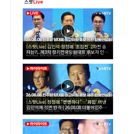
스팟
Live
[스팟Live] 김민석·정청래 ‘초접전’ 2차전 승
자는?...제3차 정기전국당원대회 후보자 인천
합동연설회 생중계 | 26.08.08
[스팟Live] 정청래 “뻔뻔하다”…‘화합’ 꺼낸
김민석에 정면 반격 | 26.08.08 더불어민주당
당대표·최고위원 후보 제주 합동연설회