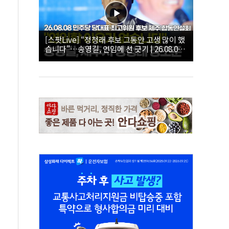
[스팟Live] “정청래 후보 그동안 고생 많이 했
습니다”…송영길, 연임에 선 긋기 | 26.08.08
더불어민주당 당대표·최고위원 후보 제주 합
동연설회