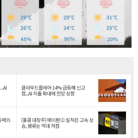
Mute
.AI
클라우드플레어 14% 급등해 신고
점...AI 지출 확대에 전망 상향
 동력의
[홍콩 대장주] 메이퇀② 실적은 고속 상
승, 밸류는 역대 저점