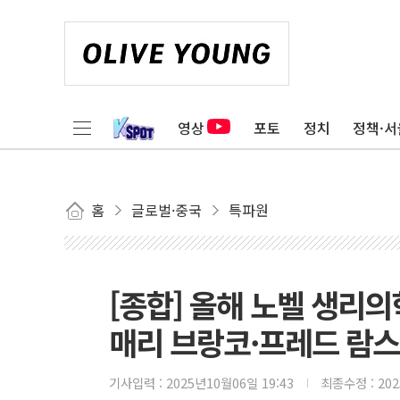
영상
포토
정치
정책·서
홈
글로벌·중국
특파원
[종합] 올해 노벨 생리의
매리 브랑코·프레드 람스
기사입력 :
2025년10월06일 19:43
최종수정 :
20