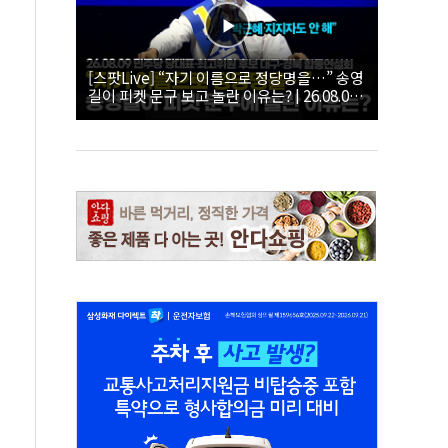
[스팟Live] “자기 이름으로 정당명을…” 송영
길이 피켓 문구 보고 놀란 이유는? | 26.08.09
더불어민주당 당대표·최고위원 후보 대구·경
북 합동연설회