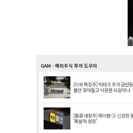
GAM
- 해외주식 투자 도우미
[미국 특징주] 빅테크 주가 급반등..
불안 잦아들고 낙관론 되살아나
[홍콩 대장주] 메이퇀 ③ 신성장
'폭발적 성장'