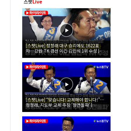
스팟
Live
[스팟Live] 정청래 대구 승리에도 1622표
차…강원·TK 경선 이긴 김민석 1위 수성 |
26.08.09 더불어민주당 당대표·최고위원 후
보 대구·경북 합동연설회
[스팟Live] “맞습니다! 교체해야 합니다!”…
정청래, 지도부 교체 주장 ‘정면돌파’ |
26.08.09 더불어민주당 당대표·최고위원 후
보 대구·경북 합동연설회