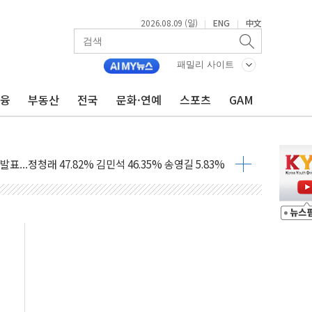
2026.08.09 (일)
ENG
中文
|
|
패밀리 사이트
금융
부동산
전국
문화·연예
스포츠
GAM
고 발생…작업자 1명 숨져
철강 AI융합실증센터' 들어선다
대 숨진 채 발견...경찰, 조사 중
.48%p 차 선두 유지...金 46.01% vs 鄭 44.53%
기 당선...합산득표율 68.63%
해 10대 구속…범행 후 반려견도 죽여
 정청래에 승리…金 48.54% vs 鄭 44.40%
경선 결과...김민석 48.54% 정청래 44.40%