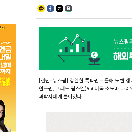
[런던=뉴스핌] 장일현 특파원 = 올해 노벨 
연구원, 프레드 람스델(65) 미국 소노마 바이
과학자에게 돌아갔다.