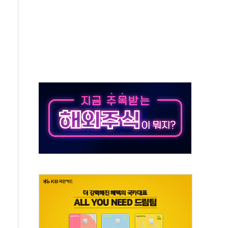
발표...김민석 47.37% 정청래 45.71% 송영길 6.92%
발표...정청래 47.82% 김민석 46.35% 송영길 5.83%
발표...김민석 50.30% 정청래 41.94% 송영길 7.76%
객 400명 맞이…"마음 잇는 시간 되길"
 지급 확정되나…재상고 앞두고 막판 셈법
'행복상자' 전달
극기 거꾸로' 논란…이틀만에 철거
 예술·체육요원 최대 33% 감축
 역대 최대폭 감소한 9.4%↓…유통업계 양극화 심화
 특사'로 콜롬비아 대통령 취임식 참석
시간당 30mm 강한 비...호우 피해 없어
방…野 "청년 우롱 기괴" vs 與 "송구한 해프닝"