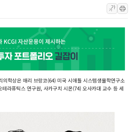
가
[속보] 민주, 경북 경선 결과 
가
[속보] 민주, 대구 경선 결과 
[속보] 민주, 강원 경선 결과 
정재헌 CEO, SKT 장기고
최태원, 노소영에 9440억
하나금융, 명동 소상공인에 
인천시 광복절 현수막 '태
병무청, 보충역 전면 손질…
홈플러스發 대형마트 판매,
생리의학상은 매리 브랑코(64) 미국 시애틀 시스템생물학연구소
윤준병·이해민 의원, '정부
오테라퓨틱스 연구원, 사카구치 시몬(74) 오사카대 교수 등 세
'호우·산사태 주의보' 울진 
여야, 황희 '버스 하우스' 공