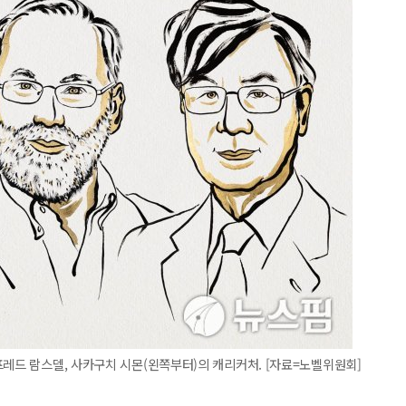
프레드 람스델, 사카구치 시몬(왼쪽부터)의 캐리커처. [자료=노벨위원회]