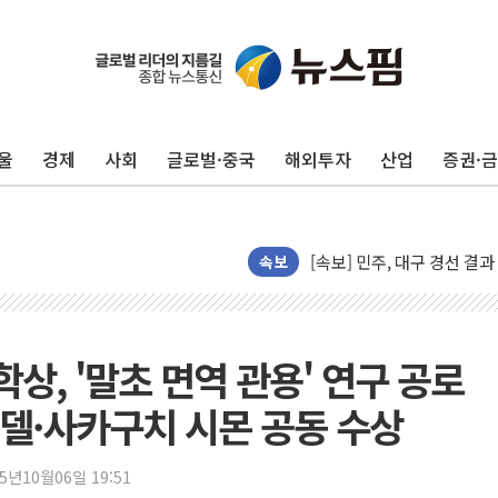
울
경제
사회
글로벌·중국
해외투자
산업
증권·
평택 진위면 공장서 질식사
속보
포항 블루밸리 국가산단에 '
상주 낙동강 선착장 하류서 50
[종합] 김민석, 정청래에 누적 1
학상, '말초 면역 관용' 연구 공로
민주당 경북도당위원장에 오중
델·사카구치 시몬 공동 수상
인천서 말다툼 중 어머니 살
김민석, 강원·대구·경북 경선서
25년10월06일 19:51
[속보] 민주, 강원·대구·경북 