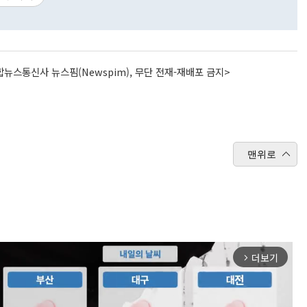
뉴스통신사 뉴스핌(Newspim), 무단 전재-재배포 금지>
맨위로
더보기
arrow_forward_ios