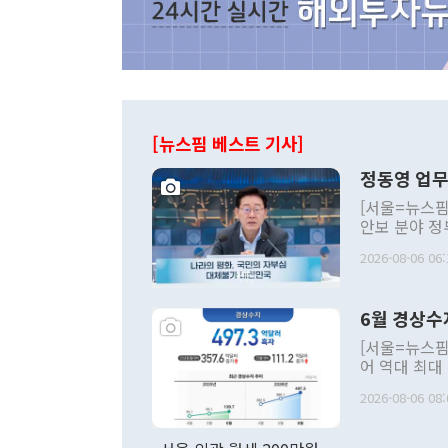
[뉴스핌 베스트 기사]
정동영 업무
[서울=뉴스핌
안보 분야 정
평화공존 발전
2026-08-06 06:
발언 중에는 
언한 것이 있
령은 공개적으
6월 경상수
주의적 희망에
관의 대북 정
[서울=뉴스핌
관 부처 장관
어 역대 최대
관의 무리한 
출 호조로 월
다. [정동영 통일부 장관이 지난달 23일 오후 서울 종로구 정부서울청사에
2026-08-06 08:
료=한국은행] 한국은행이 6일 발표한 '2026년 6월 국제수지(잠정)'에
서 취임 1주년 
면 지난 6월
부 장관 권한
1000만달러