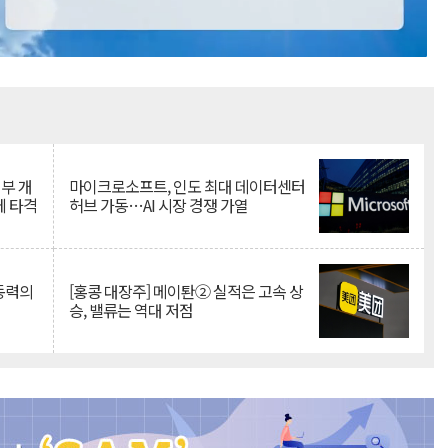
Mute
뇌부 개
마이크로소프트, 인도 최대 데이터센터
에 타격
허브 가동…AI 시장 경쟁 가열
 동력의
[홍콩 대장주] 메이퇀② 실적은 고속 상
승, 밸류는 역대 저점