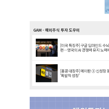
GAM
- 해외주식 투자 도우미
[미국 특징주] 구글 딥마인드 수
편…영국의 AI 경쟁력 유지 노력
[홍콩 대장주] 메이퇀 ③ 신성장
'폭발적 성장'