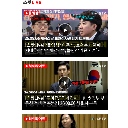
스팟
Live
[스팟Live] *풀영상* 이준석, 보완수사권 폐
지에 "민주당 개악입법, 불안감 가중시켜"｜
26.08.06 개혁신당 보완수사권 폐지 토론회
[스팟Live] '투미TV' 김제경이 내린 李정부 부
동산 정책 점수는? | 26.08.06 서울시 부동산
대토론회