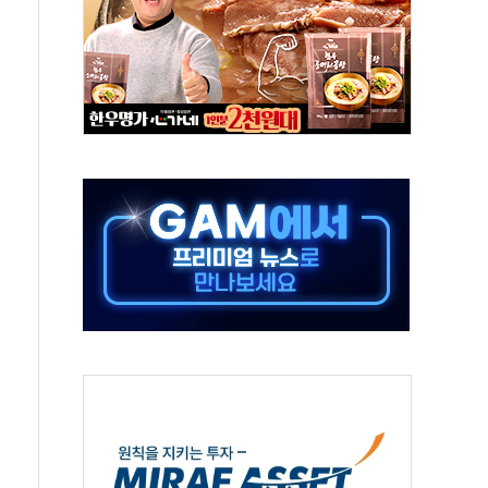
인 '사파리' 공격… 시민들 공포감 극대화 전략
' 임시 주총 기대감에 홀로 상한가…마진 잔액은 사상 최고
버리지 위험수위…숨은 차입이 더 큰 변수"
대응 1단계 진압 중
야, 경쟁상대 中과 비교해야"
하는 '선봉'의 대민 봉사