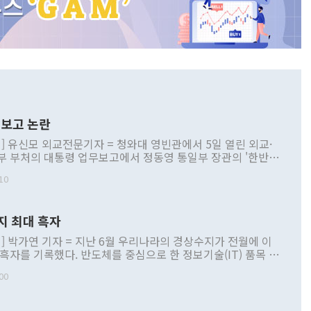
보고 논란
] 유신모 외교전문기자 = 청와대 영빈관에서 5일 열린 외교·
부 부처의 대통령 업무보고에서 정동영 통일부 장관의 '한반도
 구상'과 업무보고 발언이 논란을 빚고 있다. 이날 정 장관의
10
정부 내 조율을 거치지 않은 사안을 정책으로 추진하겠다고 공
는가 하면 사실 관계에 맞지 않은 설명도 있었다. 이재명 대통
로 신중을 기해 달라고 경고했고, 조현 외교부 장관은 '이상
지 최대 흑자
 근거한 비현실적 구상'이라는 비판을 내놨다. 그동안 정 장
책 관련 발언이 물의를 빚은 적은 여러 번 있지만 대통령과 유
] 박가연 기자 = 지난 6월 우리나라의 경상수지가 전월에 이
이 공개적으로 부정적 입장을 표명한 것은 이례적이다. 정 장
 흑자를 기록했다. 반도체를 중심으로 한 정보기술(IT) 품목 수
대북 접근법과 월권을 제어해야 한다는 목소리도 높아지고 있
간 상품수출이 처음으로 1000억달러를 넘어선 영향이다. [자
00
 따르
기자간담회를 하고 있다. [사진=통일부] 2026.07.23 ◆통일
 경상수지는 497억3000만달러 흑자로 집계됐다. 전월(386억
 넘어선 주장 정 장관은 이날 업무보고에서 '한반도 평화공존
)에 이어 두 달 연속 월간 기준 역대 최대 기록을 갈아치웠다.