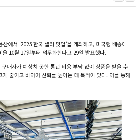
러, 1인칭시점 드론으로 우크라 민간
[베트남 증시] 지수 하락 속 'DGC
'월가의 황제' 다이먼 "금융시장 레
양주 섬유염색공장서 화재 1명 중상…
용산에서 '2025 한국 셀러 밋업'을 개최하고, 미국행 배송에
김정관 산업부 장관 "주 52시간 손봐
 DDP)'을 10월 17일부터 의무화한다고 29일 발표했다.
해군 1함대 창설 80주년…지역과 함께
구매자가 예상치 못한 통관 비용 부담 없이 상품을 받을 수
 크게 줄이고 바이어 신뢰를 높이는 데 목적이 있다. 이를 통해