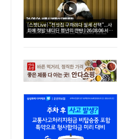
[스팟Live] "전셋집 구하려다 월세 선택"...사
회에 첫발 내디딘 청년의 한탄 | 26.08.06 서울
시 부동산 대토론회