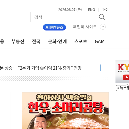
2026.08.07 (금)
ENG
中文
|
|
회견·주요 정당 - 8월 7일
민석 후보 - 8월 7일
패밀리 사이트
차 회의…주택 공급 대책 막바지 조율할 듯
금융
부동산
전국
문화·연예
스포츠
GAM
즈 통항 금지 법안 검토
 상승… "2분기 기업 순이익 21% 증가" 전망
 나토 회원국 공격 검토… 거짓 깃발 작전"
재회…로봇·AI 데이터센터·모빌리티 구체화
·아이온큐·도어대시↑ VS 샌디스크·피그마·앱러빈↓
 반대…상법·자본시장법 개정 논의"
 차익실현 속 혼조세...웨스턴디지털·샌디스크↓
에 긴급 안보 점검회의
호르무즈 재개방 기대에 강세
조까지, 상승...호실적 보고 기업 상승세 뚜렷