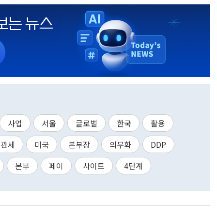
사업
서울
글로벌
한국
활용
관세
미국
본부장
의무화
DDP
본부
페이
사이트
4단계