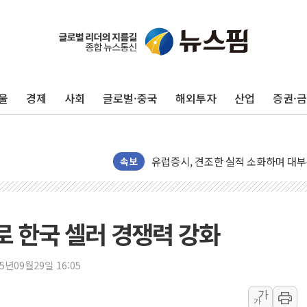
[오늘의 국회일정] 상임위·세미나·기자
[민주 당권주자 일정] 송영길·정청래·김
李대통령, 오늘 부동산 정책 점검 2
울
경제
사회
글로벌·중국
해외투자
산업
증권·
[오늘의 정치일정] 8월 7일(금)
이란 의회, 美·이스라엘 선박 호르무
유럽증시, 견조한 실적 소화하며 대부분
리투아니아 국방 "러, 우크라 드론으로
속보
구광모, 내주 실리콘밸리서 젠슨 황 
뉴욕증시 개장 전 특징주...모더나
김정관 장관 "영업이익 N% 성과급
로 한국 셀러 경쟁력 강화
뉴욕증시 프리뷰, 미 주가선물 AI주
청와대, 북한 단거리 탄도미사일 발사
25년09월29일 16:05
금값 7주 만에 최고…美 고용 둔화·
가
가
[인도증시] 중동 긴장 완화에 실적 호