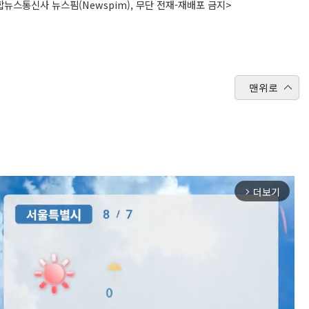
뉴스통신사 뉴스핌(Newspim), 무단 전재-재배포 금지>
맨위로
더보기
arrow_forward_ios