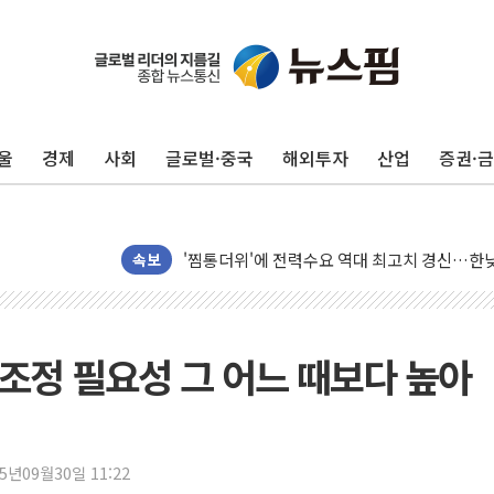
신길동 신축도 3.3㎡당 7250만원…써밋 클라
용산공원·그린벨트로 또 충돌…반복되는 국토부
[AI 부동산 투데이] 특공 전략도 '극과 극'…
울
경제
사회
글로벌·중국
해외투자
산업
증권·
[코인시황] 비트코인 6만4000달러대 횡보…고
[베트남 증시] 유동성 부진 지속, 강보합 마감
'찜통더위'에 전력수요 역대 최고치 경신…한낮 
후티 반군, 예멘 정부군과 사우디 동시 공격…
속보
42.5도 역대급 폭염…동물들도 특별식으로 여
경찰, 9월부터 '가족 사건' 못 맡는다…상피제
포스코홀딩스, 포스코인터·DX 지분 일부 매각
 조정 필요성 그 어느 때보다 높아
태국 학교서 중학생 총기 난사...최소 7명 사망
40.2도 찍은 서울 등 폭염중대경보 해제…누적
"文정부 악몽 재현 안돼"...李 부동산 세제안에
25년09월30일 11:22
신세계사이먼 '대구 프리미엄 아울렛' 건립 '본