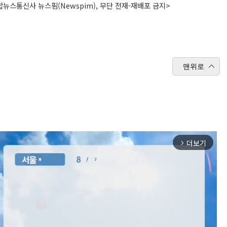
뉴스통신사 뉴스핌(Newspim), 무단 전재-재배포 금지>
맨위로
더보기
arrow_forward_ios