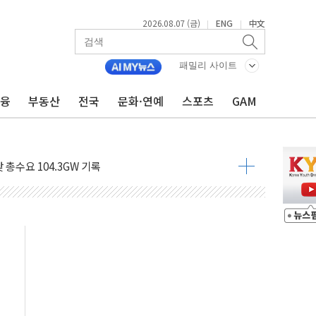
2026.08.07 (금)
ENG
中文
|
|
비온 59㎡ 18억원대
-서울시 '정책 엇박자'
패밀리 사이트
생애최초만 경쟁 치열
금융
부동산
전국
문화·연예
스포츠
GAM
래·ETF 매수에도 고유가·금리·입법 지연 '삼중 부담'
...석유·가스주 올랐지만 빈그룹이 상쇄
총수요 104.3GW 기록
 위기 고조되는 또 다른 중동 화약고
름나기 [뉴스핌 줌인]
 실시
 온열질환자 2872명
 與 내부서 '총선·대선 직격탄' 우려
궤도'