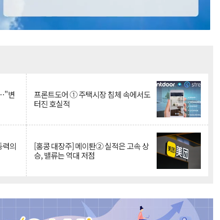
Mute
…"변
프론트도어 ① 주택시장 침체 속에서도
터진 호실적
 동력의
[홍콩 대장주] 메이퇀② 실적은 고속 상
승, 밸류는 역대 저점