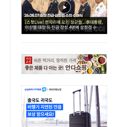
[스팟Live] 한자리에 모인 장군들...李대통령,
이상렬 대장 등 진급 장성 4명에 삼정검 수치
직접 수여｜26.08.07 장성 진급·삼정검 수치
수여식