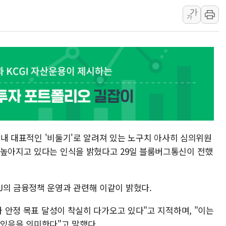
가
李대통령, 호우 피해 경북 안동·의성 특별재난
가
'변기 수리' 집주인에게 흉기 휘두른 30대 세
워트, 상반기 영업이익 30억원
프롬바이오, 10일 거래 재개…"재무구조 개편
NH농협생명, 농작업 중 온열질환 보장…폭염
아바코, 2분기 매출 120억원
) 내 대표적인 '비둘기'로 알려져 있는 노구치 아사히 심의위원
 높아지고 있다는 인식을 밝혔다고 29일 블룸버그통신이 전했
J의 금융정책 운영과 관련해 이같이 밝혔다.
가 안정 목표 달성이 착실히 다가오고 있다"고 지적하며, "이는
 있음을 의미한다"고 말했다.