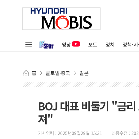
영상
포토
정치
정책·서
홈
글로벌·중국
일본
BOJ 대표 비둘기 "금리
져"
기사입력 :
2025년09월29일 15:31
최종수정 :
20