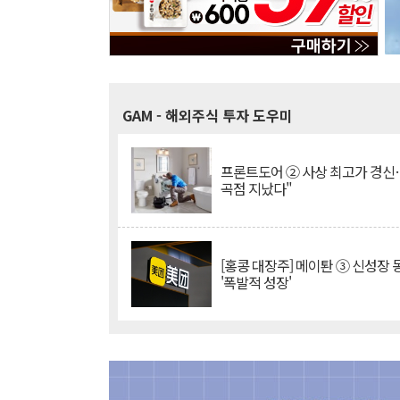
GAM
- 해외주식 투자 도우미
프론트도어 ② 사상 최고가 경신
곡점 지났다"
[홍콩 대장주] 메이퇀 ③ 신성장
'폭발적 성장'