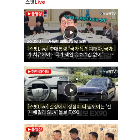
스팟
Live
[스팟Live] 李대통령 "국가폭력 피해자, 국가
가 치유해야…국가 책임 유효기간 없어"｜
26.08.07 국가폭력 피해자 위로 오찬
[스팟Live] 일상에서 장점이 더 돋보이는 '전
기 패밀리 SUV' 볼보 EX90