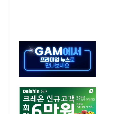
지역 선포
입자…경찰, 현행범 체포
"
기 신속 보상 강화