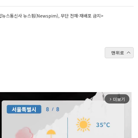
뉴스통신사 뉴스핌(Newspim), 무단 전재-재배포 금지>
맨위로
더보기
arrow_forward_ios