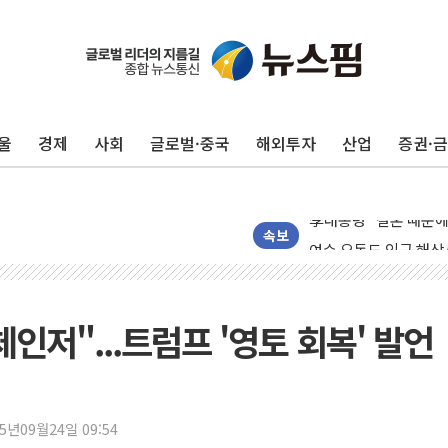
이번주 국내 주요 금융일정
美, 이란전 출구전략 
강릉·동해·삼척 시간당
울
경제
사회
글로벌·중국
해외투자
산업
증권·
폐기물 수거하다 참변
서울 중랑구 주택가서 
李대통령 "결혼 때문에 
여수 오동도 인근 해상
속보
추미애, '위안부' 피해
인천 선재도 갯벌서 해루
인천서 말다툼 중 어머니
인저"...트럼프 '영토 회복' 발언
'화합' 꺼낸 김민석에
李대통령, ISA 개편 
동해중부 전 해상 풍랑
25년09월24일 09:54
연일 폭염에 온열질환 