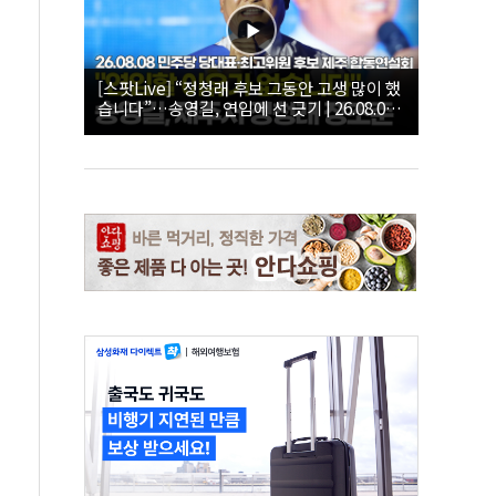
[스팟Live] “정청래 후보 그동안 고생 많이 했
습니다”…송영길, 연임에 선 긋기 | 26.08.08
더불어민주당 당대표·최고위원 후보 제주 합
동연설회