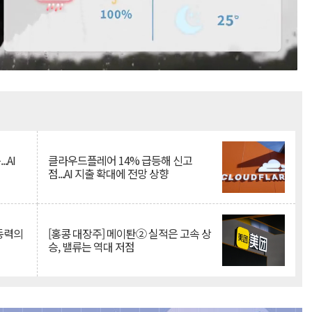
Mute
.AI
클라우드플레어 14% 급등해 신고
점...AI 지출 확대에 전망 상향
 동력의
[홍콩 대장주] 메이퇀② 실적은 고속 상
승, 밸류는 역대 저점