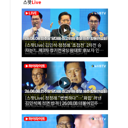
스팟
Live
[스팟Live] 김민석·정청래 ‘초접전’ 2차전 승
자는?...제3차 정기전국당원대회 후보자 인천
합동연설회 생중계 | 26.08.08
[스팟Live] 정청래 “뻔뻔하다”…‘화합’ 꺼낸
김민석에 정면 반격 | 26.08.08 더불어민주당
당대표·최고위원 후보 제주 합동연설회