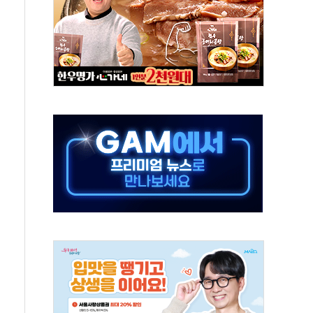
, 수도 베이징도 부동산 규제 철폐
위 상승으로 피서객 7명 고립…전원 구조
별똥별 멍' 운영…페르세우스 유성우 관측
시간당 50mm 이상 폭우…호우경보 발효
0대 숨져…온열질환 여부 조사
능시험 오전 집중 편성…체감온도 38도 넘으면 중단