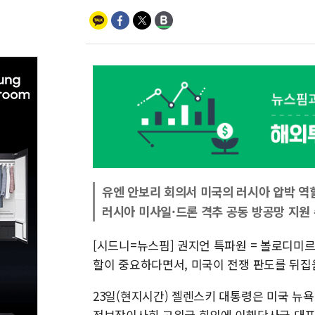
유엔 안보리 회의서 미국의 러시아 압박 역
러시아 미사일·드론 격추 공동 방공망 지원
[시드니=뉴스핌] 권지언 특파원 = 볼로디미
할이 중요하다면서, 미국이 전쟁 판도를 뒤집을
23일(현지시간) 젤렌스키 대통령은 미국 뉴
전보장이사회 고위급 회의에 이해당사국 대표