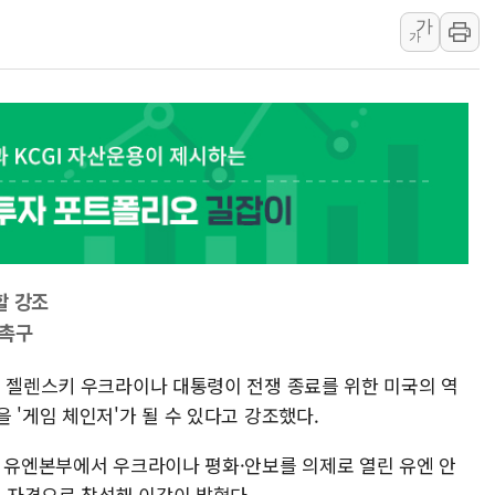
가
中 전방위 아파트 부양
가
인제 용대리 계곡서 수
동해시, 11~14일 '
강원 중·남부 동해안 
청양 밭에서 일하던 9
폭염에 車 운전면허 기
할 강조
 촉구
르 젤렌스키 우크라이나 대통령이 전쟁 종료를 위한 미국의 역
 '게임 체인저'가 될 수 있다고 강조했다.
욕 유엔본부에서 우크라이나 평화·안보를 의제로 열린 유엔 안
 자격으로 참석해 이같이 밝혔다.