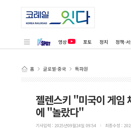
영상
포토
정치
정책·서
홈
글로벌·중국
특파원
젤렌스키 "미국이 게임 체
에 "놀랐다"
기사입력 :
2025년09월24일 09:54
최종수정 :
20