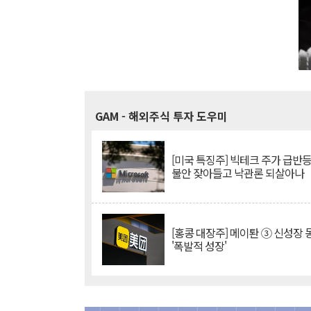
GAM
- 해외주식 투자 도우미
[미국 특징주] 빅테크 주가 급반등..
불안 잦아들고 낙관론 되살아나
[홍콩 대장주] 메이퇀 ③ 신성장
'폭발적 성장'