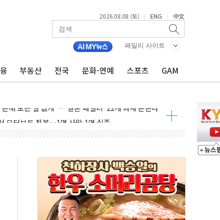
2026.08.08 (토)
ENG
中文
|
|
(8.10~8.14)
만지작…공습 한계·탄약 부족 현실화
패밀리 사이트
 최대 50㎜ 폭우…강원 동해안 강한 비 어어져
금융
부동산
전국
문화·연예
스포츠
GAM
…60대 환경미화원 수거차에 치여 사망
흉기 난동…60대 남성 2명 숨져
손해 보는 일 없게"…'결혼 페널티' 22개 과제 손본다
서 모터보트 전복…1명 사망·1명 실종
자 기림의 날 참석..."국제적 시민 연대로 목소리 내야"
질 중 실종 60대 나흘만에 숨진 채 발견
 흉기 살해 10대 아들 체포
 '뻔뻔' 받아친 정청래…제주 연설서 신경전 고조
재검토 지시…與 "적극 환영"·野 "졸속 국정"
주의보…10일까지 최대 3.5m 높은 물결
사망 23명…정부, 비상대응기구 가동