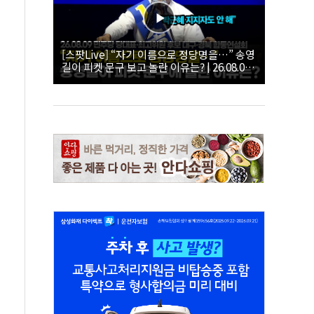
[스팟Live] “자기 이름으로 정당명을…” 송영
길이 피켓 문구 보고 놀란 이유는? | 26.08.09
더불어민주당 당대표·최고위원 후보 대구·경
북 합동연설회