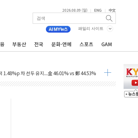
2026.08.09 (일)
ENG
中文
|
|
패밀리 사이트
금융
부동산
전국
문화·연예
스포츠
GAM
고 발생…작업자 1명 숨져
철강 AI융합실증센터' 들어선다
대 숨진 채 발견...경찰, 조사 중
.48%p 차 선두 유지...金 46.01% vs 鄭 44.53%
기 당선...합산득표율 68.63%
해 10대 구속…범행 후 반려견도 죽여
 정청래에 승리…金 48.54% vs 鄭 44.40%
경선 결과...김민석 48.54% 정청래 44.40%
발표...김민석 47.37% 정청래 45.71% 송영길 6.92%
발표...정청래 47.82% 김민석 46.35% 송영길 5.83%
발표...김민석 50.30% 정청래 41.94% 송영길 7.76%