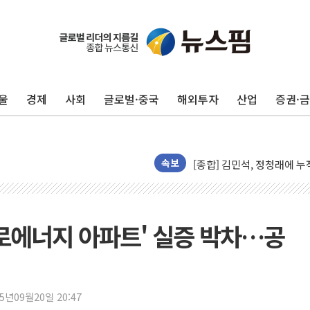
울
경제
사회
글로벌·중국
해외투자
산업
증권·
평택 진위면 공장서 질식사
포항 블루밸리 국가산단에 '
상주 낙동강 선착장 하류서 50
[종합] 김민석, 정청래에 누적 1
속보
민주당 경북도당위원장에 오중
인천서 말다툼 중 어머니 살
김민석, 강원·대구·경북 경선서
'제로에너지 아파트' 실증 박차…공
[속보] 민주, 강원·대구·경북 
[속보] 민주, 경북 경선 결과 
[속보] 민주, 대구 경선 결과 
25년09월20일 20:47
[속보] 민주, 강원 경선 결과 