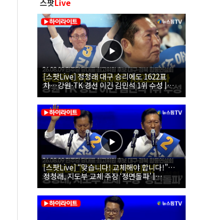
스팟
Live
[스팟Live] 정청래 대구 승리에도 1622표
차…강원·TK 경선 이긴 김민석 1위 수성 |
26.08.09 더불어민주당 당대표·최고위원 후
보 대구·경북 합동연설회
[스팟Live] “맞습니다! 교체해야 합니다!”…
정청래, 지도부 교체 주장 ‘정면돌파’ |
26.08.09 더불어민주당 당대표·최고위원 후
보 대구·경북 합동연설회