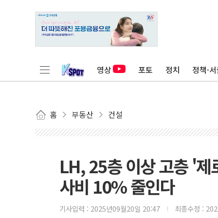
영상
포토
정치
정책·서
홈
부동산
건설
LH, 25층 이상 고층 
사비 10% 줄인다
기사입력 :
2025년09월20일 20:47
최종수정 :
20