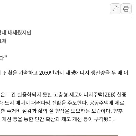
가
정재헌 CEO, SKT 장기고
가
최태원, 노소영에 9440억
하나금융, 명동 소상공인에 
 확대 내세웠지만
인천시 광복절 현수막 '태
그쳐
병무청, 보충역 전면 손질…
발
홈플러스發 대형마트 판매,
다"
윤준병·이해민 의원, '정부
'호우·산사태 주의보' 울진 
지 전환을 가속하고 2030년까지 재생에너지 생산량을 두 배 이
여야, 황희 '버스 하우스' 공
은 그간 실용화되지 못한 고층형 제로에너지주택(ZEB) 실증
축·도시 에너지 패러다임 전환을 주도한다. 공공주택에 제로
 주거비 절감과 삶의 질 향상을 도모하는 모습이다. 향후
개선 등을 통한 민간 확산과 제도 개선 등이 부각됐다.