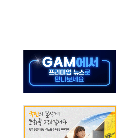
객 400명 맞이…"마음 잇는 시간 되길"
 지급 확정되나…재상고 앞두고 막판 셈법
'행복상자' 전달
극기 거꾸로' 논란…이틀만에 철거
 예술·체육요원 최대 33% 감축
 역대 최대폭 감소한 9.4%↓…유통업계 양극화 심화
 특사'로 콜롬비아 대통령 취임식 참석
시간당 30mm 강한 비...호우 피해 없어
방…野 "청년 우롱 기괴" vs 與 "송구한 해프닝"