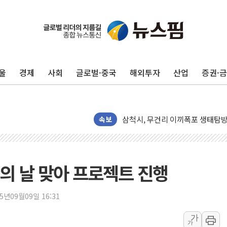
울
경제
사회
글로벌·중국
해외투자
산업
증권·
해군1함대 '창설 80주년' 기념식.
원주시, 첨단의료복합단지 지정 준
삼척시, 무건리 이끼폭포 생태탐방
전남광주 화정역 인근 도로 4중 
속보
청도 문수리 야산서 산불 진화 중.
'해병 순직 책임' 임성근 전 사단장
헥토이노베이션, 상반기 매출 첫 2
의 날 맞아 프로젝트 진행
우리은행, 고창해상풍력에 4000억
NH농협은행, 모두투어 제휴 여행
25년09월09일 16:31
민병덕 "오늘 67개 점포 영업 재
가
가
하나금융이 쏘아 올린 CIFO, 