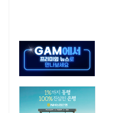
' 유병호 구속 기소
린 종목이 두 배 넘어
 기후부 장관 "예측범위 벗어나도 즉시대응"
설연, AI 위험기상 기술 개발
도 개선 수혜 기대"
 50대 일용직 추락 사망
·재건축 촉진하는 것이 부동산 정상화"
감사 무마' 유병호 감사위원 구속 기소
팩토리 매출 본격화