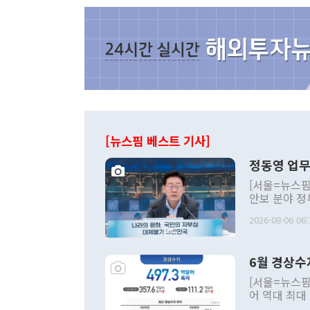
[뉴스핌 베스트 기사]
정동영 업무
[서울=뉴스핌
안보 분야 정
평화공존 발전
2026-08-06 06:
발언 중에는 
언한 것이 있
령은 공개적으
6월 경상수
주의적 희망에
관의 대북 정
[서울=뉴스핌
관 부처 장관
어 역대 최대
관의 무리한 
출 호조로 월