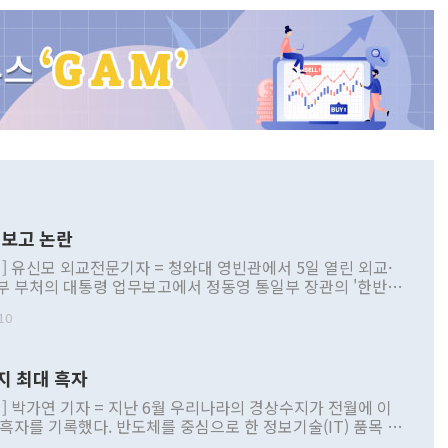
보고 논란
] 유신모 외교전문기자 = 청와대 영빈관에서 5일 열린 외교·
부 부처의 대통령 업무보고에서 정동영 통일부 장관의 '한반도
 구상'과 업무보고 발언이 논란을 빚고 있다. 이날 정 장관의
10
정부 내 조율을 거치지 않은 사안을 정책으로 추진하겠다고 공
는가 하면 사실 관계에 맞지 않은 설명도 있었다. 이재명 대통
로 신중을 기해 달라고 경고했고, 조현 외교부 장관은 '이상
지 최대 흑자
 근거한 비현실적 구상'이라는 비판을 내놨다. 그동안 정 장
책 관련 발언이 물의를 빚은 적은 여러 번 있지만 대통령과 유
] 박가연 기자 = 지난 6월 우리나라의 경상수지가 전월에 이
이 공개적으로 부정적 입장을 표명한 것은 이례적이다. 정 장
 흑자를 기록했다. 반도체를 중심으로 한 정보기술(IT) 품목 수
대북 접근법과 월권을 제어해야 한다는 목소리도 높아지고 있
간 상품수출이 처음으로 1000억달러를 넘어선 영향이다. [자