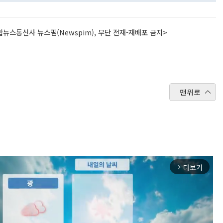
뉴스통신사 뉴스핌(Newspim), 무단 전재-재배포 금지>
맨위로
더보기
arrow_forward_ios