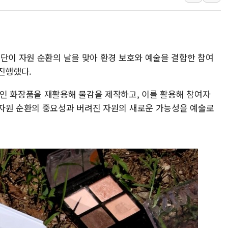
종합특검, '尹 관저 이전 감사 무마
코스피·코스닥 오전 동반 하락…내
'입추'인데 연일 찜통더위…김성환
재단이 자원 순환의 날을 맞아 환경 보호와 예술을 결합한 참여
"최대 2시간 앞서 침수 예측"…건
 진행했다.
유니슨 "국내생산세액공제·인증제
창호 교체하다 난간 무너져…대전서
인 화장품을 재활용해 물감을 제작하고, 이를 활용해 참여자
장동혁 "규제와 대출 풀고 재개발
자원 순환의 중요성과 버려진 자원의 새로운 가능성을 예술로
[속보] 종합특검, '尹 관저 이전 
AI에 승부 건 네이버…내년 AI 