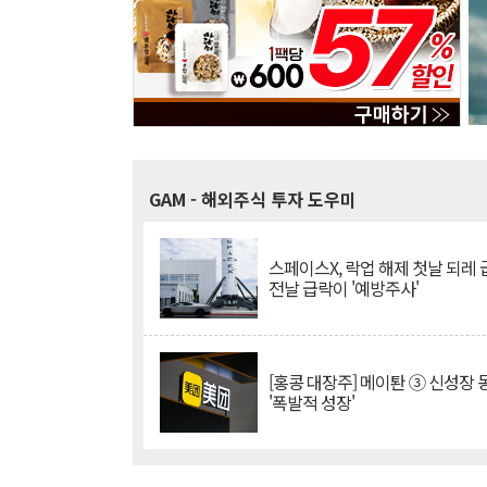
GAM
- 해외주식 투자 도우미
스페이스X, 락업 해제 첫날 되레 급
전날 급락이 '예방주사'
[홍콩 대장주] 메이퇀 ③ 신성장
'폭발적 성장'