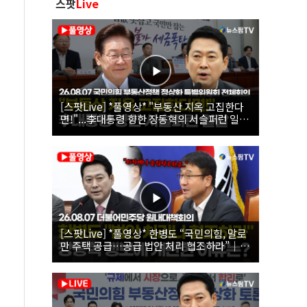
스팟
Live
[스팟Live] *풀영상* "부동산 지옥 고집한다
면!"...李대통령 향한 장동혁의 서슬퍼런 일갈
| 26.08.07 국민의힘 부동산정책 정상화 특별
위원회 전체회의
[스팟Live] *풀영상* 한병도 “국민의힘, 말로
만 주택 공급…공급 법안 처리 협조하라”｜
26.08.07 더불어민주당 원내대책회의