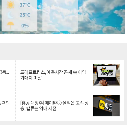
Mute
등...
드래프트킹스, 예측시장 공세 속 이익
기대치 미달
 동력의
[홍콩 대장주] 메이퇀② 실적은 고속 상
승, 밸류는 역대 저점