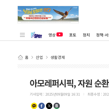
영상
포토
정치
정책·서
홈
산업
생활경제
아모레퍼시픽, 자원 순환
기사입력 :
2025년09월09일 16:31
최종수정 :
20