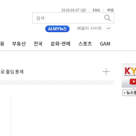
2026.08.07 (금)
ENG
中文
|
|
패밀리 사이트
금융
부동산
전국
문화·연예
스포츠
GAM
..지역축제 '불금전파, 송정'과 상생
비 본격화…'AI 데이터 기반 메디테크 혁신허브' 구상
로 출입 통제
추돌…1명 심정지·5명 부상
..진화헬기 3대 투입
 항소심도 징역 3년
000억원 돌파
 금융 지원
적금 완판
개...장바구니에 홈플러스 담아달라" 호소
금융지주 포용금융 조직개편 신호탄