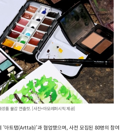
장품 물감 연출컷. [사진=아모레퍼시픽 제공]
아트탭(Arttab)'과 협업했으며, 사전 모집된 80명의 참여