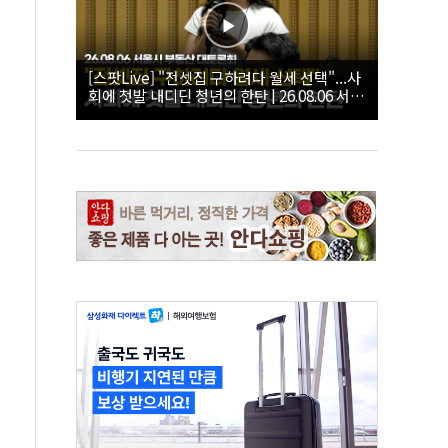
[스팟Live] "전셋집 구하려다 월세 선택"...사
회에 첫발 내디딘 청년의 한탄 | 26.08.06 서울
시 부동산 대토론회