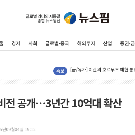
트럼프, '원정출산 시민권 차단' 
트럼프 "이란전 조만간 끝날 것"…
현대리바트, 원가 개선으로 실적 방
울
경제
사회
글로벌·중국
해외투자
산업
증권·
"세금 부담 덜자"…비거주 1주택자
세금 부담 커진 고가 1주택자…맞
[금/유가] 이란의 호르무즈 해협 통
뉴욕증시, 유가·금리 부담에 하락…
속보
이란, 오만과 호르무즈 해협 재개방 
[민주 당권주자 일정] 송영길·정청래
李대통령, 오늘 부동산 정책 점검 
홈' 비전 공개…3년간 10억대 확산
[오늘의 정치일정] 8월 7일(금)
[오늘의 국회일정] 상임위·세미나·기
이란, 美·이스라엘 선박 호르무즈 
25년09월04일 19:12
유럽증시, 견조한 실적 소화하며 대부