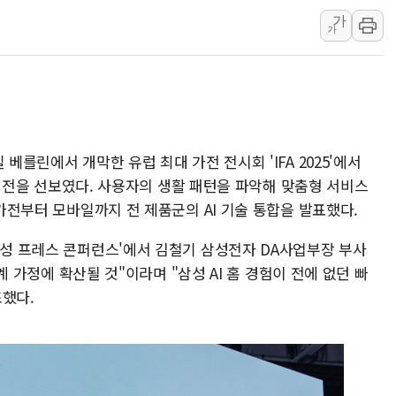
가
리투아니아 국방 "러, 우크라 드론
가
구광모, 내주 실리콘밸리서 젠슨 황
뉴욕증시 개장 전 특징주...모더
김정관 장관 "영업이익 N% 성과
뉴욕증시 프리뷰, 미 주가선물 AI
청와대, 북한 단거리 탄도미사일 발
베를린에서 개막한 유럽 최대 가전 전시회 'IFA 2025'에서
홈' 비전을 선보였다. 사용자의 생활 패턴을 파악해 맞춤형 서비스
 가전부터 모바일까지 전 제품군의 AI 기술 통합을 발표했다.
삼성 프레스 콘퍼런스'에서 김철기 삼성전자 DA사업부장 부사
세계 가정에 확산될 것"이라며 "삼성 AI 홈 경험이 전에 없던 빠
조했다.