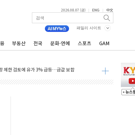
2026.08.07 (금)
ENG
中文
|
|
행정명령 서명…출생시민권 제한 재시동
군수품 부족설 일축 "막대한 무기 보유"
패밀리 사이트
어…다음 과제는 '외형 확대'
금융
부동산
전국
문화·연예
스포츠
GAM
 귀환 조짐에 전월세시장 '긴장'
교환·재매수·다운사이징 '저울질'
항 제한 검토에 유가 3% 급등…금값 보합
다우 5거래일 랠리 '마침표'
합의 막바지.."美와 직접 협상 없어"
·김민석 후보 - 8월 7일
2차 회의…주택 공급 대책 막바지 조율할 듯
자회견·주요 정당 - 8월 7일
통항 제한 추진…美 "통행 막을 권한 없어"
분 상승… "2분기 기업 순이익 21% 증가" 전망