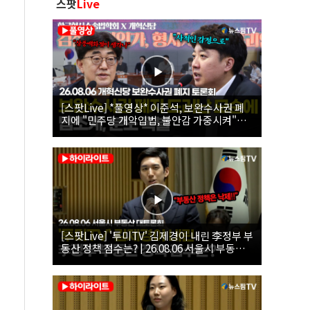
스팟
Live
[스팟Live] *풀영상* 이준석, 보완수사권 폐
지에 "민주당 개악입법, 불안감 가중시켜"｜
26.08.06 개혁신당 보완수사권 폐지 토론회
[스팟Live] '투미TV' 김제경이 내린 李정부 부
동산 정책 점수는? | 26.08.06 서울시 부동산
대토론회