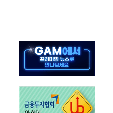
으로 나토 회원국 공격 검토… 거짓 깃발 작전"
 재회…로봇·AI 데이터센터·모빌리티 구체화
나·아이온큐·도어대시↑ VS 샌디스크·피그마·앱러빈↓
급 반대…상법·자본시장법 개정 논의"
주 차익실현 속 혼조세...웨스턴디지털·샌디스크↓
사에 긴급 안보 점검회의