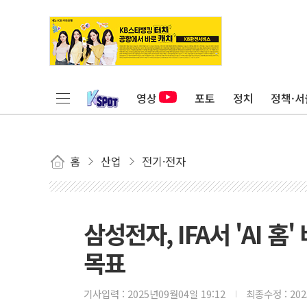
영상
포토
정치
정책·서
홈
산업
전기·전자
삼성전자, IFA서 'AI 
목표
기사입력 :
2025년09월04일 19:12
최종수정 :
20