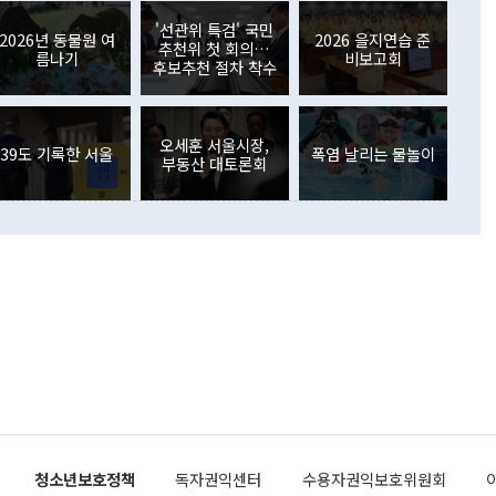
월(369억9000만달러)을 넘어선 것이다. 직접투자에서는 내국
원에서 (참석을) 검토하고 있다"고 발언한 데 대해서도 조 장관
가 80억1000만달러, 외국인의 국내투자가 46억3000만달러
'선관위 특검' 국민
외교부의 몫"이라며 "아직 거기까지 진도가 나가지 않았다"고
2026년 동물원 여
2026 을지연습 준
. 증권투자에서는 외국인의 국내 주식 매도세가 이어졌다. 외
추천위 첫 회의…
름나기
비보고회
장관이 이날 소개한 대북 구상과 설명은 정부 내 조율을 거치지
주식 투자는 차익실현 매도 등의 영향으로 316억1000만달러
후보추천 절차 착수
서 문제가 있다. 특히 주적 표현 대체와 국호 사용, 9·19 군
(-310억5000만달러)에 이어 역대 최대 순매도 기록을 다시
 4자회담 추진 등은 통일부 장관이 결정할 사안이 아니어서 월
국인의 국내 채권투자는 세계국채지수(WGBI) 자금 유입에도
이 나오고 있다. 이 대통령은 정 장관의 업무보고를 듣고 난
도래 영향으로 증가 폭이 줄어든 52억9000만달러를 기록했
무보고에 발표했다고 승인난 건 아니다"라고 재차 확인했다. 정
오세훈 서울시장,
 해외 증권투자는 주식을 중심으로 35억6000만달러 증가했
39도 기록한 서울
폭염 날리는 물놀이
부동산 대토론회
통은 "정 장관의 발언 내용은 대부분 국가안전보장회의(NSC)
newspim.com
된 사안이 아닌 정 장관의 개인적 생각에 가깝다"며 "안보 관
이 정부의 공식 정책이 아닌 사안을 추진하겠다고 업무보고를
 면전에서 '국군통수권자가 나서야 한다'고 주장한 것은 심각
 5일 청와대 영빈관에서 열린 통일
 외교 안보 부처 업무보고에서 발언하고 있다. [사진=청와대]
장이 현 시점에서 이미 참고가 될 수 없는 과거의 경험 또는 사
식에 기반하고 있다는 것이다. 정 장관이 주장하는 구상은 급
 있는 북한의 전략과 한반도 및 국제 정세를 전혀 반영하지
 비판이 제기되고 있다. 정 장관이 "흘러간 선(先)비핵화만
현실을 바꾸지 못한다"고 언급한 것은 지금까지의 대북 접근
 있다. 북핵 위기 발발 이후 지금까지 모든 핵 협상에서 한국
북한에 선비핵화를 공식적으로 요구한 적이 없기 때문이다. 지
 협상은 북한의 비핵화 조치에 한·미가 상응하는 대가를 제
로 이뤄졌다. 1994년 북·미 제네바 기본합의는 핵시설 동결
청소년보호정책
독자권익센터
수용자권익보호위원회