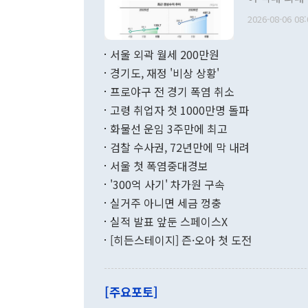
관의 무리한 
출 호조로 월
다. [정동영 통일부 장관이 지난달 23일 오후 서울 종로구 정부서울청사에
2026-08-06 08:
료=한국은행] 한국은행이 6일 발표한 '2026년 6월 국제수지(잠정)'에
서 취임 1주년 
면 지난 6월
부 장관 권한
1000만달러
서울 외곽 월세 200만원
발전 구상'을
이에 따라 올
적 갈등 해결
경기도, 재정 '비상 상황'
했다. 경상수
결과 혐오의 
9000만달러
프로야구 전 경기 폭염 취소
년간의 CVI
지 기준 상품
고령 취업자 첫 1000만명 돌파
무너졌다고도 
며 월간 기준
현실을 바꾸는
달러로 38.
화물선 운임 3주만에 최고
를 평화 체제
196.9% 급
검찰 수사권, 72년만에 막 내려
함께 4자 대
수출은 160
지만 이 대통
서울 첫 폭염중대경보
(18.6%) 
화공존 정책이
했다. 통관 기
'300억 사기' 차가원 구속
다"고 지적했
(16.4%)
투리가 잡혀 
실거주 아니면 세금 껑충
월(-10억9
쁜 상황이 초
증가와 유류할
실적 발표 앞둔 스페이스X
9·19 군사
기록했지만 
[히든스테이지] 즌·오아 첫 도전
"우리의 선의
로 전환됐다.
으로 약간의 의문
를 기록해 전
관은 업무보고
는 배당수입
주의에 근거한
줄면서 25억
[주요포토]
라며 "여러분
억1000만달
이 9월 러시