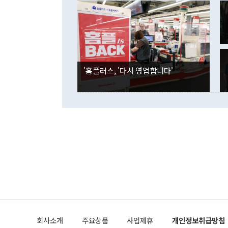
였던 올해 3
며 "정부 차
인의 해외투자
은 "그것은 
각각 증가했다
잘랐다. 정 
국인의 국내 
않았다는 점에
감소하며 전월
사합의 복원,
경신했다. 외
권이라는 지적
분기 말 만기
뒤 "여기 업
다. 내국인의
'홈플러스, '다시 영업합니다'
부의 한 소식
다. eoyn2@
를 거쳐 결정
련 부처 장관
하고 대통령의
한 문제"라고 지적했다. 이재명 대통령이
외교 국방 등
2026.08.05 ◆시대착오적 접근, 대북 인식 오류 더욱 문제인 것은 정 장관
의 이같은 주
실과 다른 인
격히 변화하고
못하고 있다는
되뇌는 것은 
법을 호도하고
이나 미국은 
금까지의 북핵
회사소개
주요상품
사업제휴
개인정보취급방침
공하는 방식으