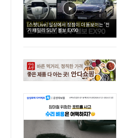
[스팟Live] 일상에서 장점이 더 돋보이는 '전
기 패밀리 SUV' 볼보 EX90