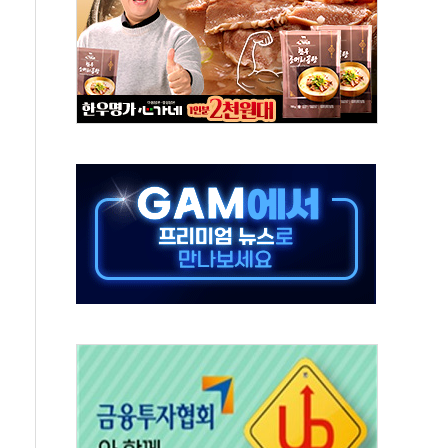
낮아지며 상승… STOXX 600 지수는 나흘 연속 최고치
세
엘·이란 위협에 맞설 자체 억지력 강화
동
톱'… 美 해상봉쇄 영향
각
체주 '활짝'
스닥 선물 1%대 상승
상 기대 후퇴