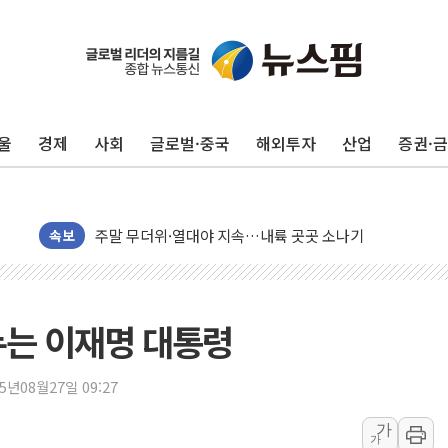
울
경제
사회
글로벌·중국
해외투자
산업
증권·
李대통령, 'ISA·주가누르기 방지법' 전면 재검토 지시
'호우 특보' 경북 울진 시간당 20~30mm 강한 비...가뭄 
주말 무더위·열대야 지속…내륙 곳곳 소나기
속보
오세훈 "용산공원 주택 검토, 민주당 스스로 원칙 뒤집는 
충북 주말 무더위 지속…청주·진천 35도, 곳곳 소나기
10월 보완수사권 폐지·공소청 출범…피해자들 '범죄 사각
누는 이재명 대통령
민주당, 오늘 제주·인천 경선 발표...김민석 '재역전' vs 정
한상협, 업계 개인정보 보안 새판 짠다…'자율규제단체' 
25년08월27일 09:27
뉴욕증시, 고용 쇼크에 금리 인상 우려 후퇴…S&P500 
가
가
트럼프, 쿡 연준 이사 해임 재추진…"26일까지 의혹 소명"