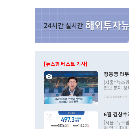
[뉴스핌 베스트 기사]
정동영 업무
[서울=뉴스핌
안보 분야 정
평화공존 발전
2026-08-06 06:
발언 중에는 
언한 것이 있
령은 공개적으
6월 경상수
주의적 희망에
관의 대북 정
[서울=뉴스핌
관 부처 장관
어 역대 최대