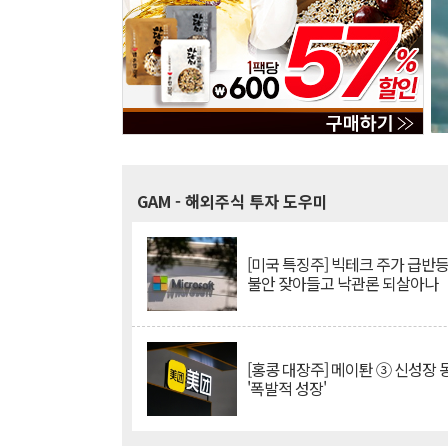
GAM
- 해외주식 투자 도우미
[미국 특징주] 빅테크 주가 급반등..
불안 잦아들고 낙관론 되살아나
[홍콩 대장주] 메이퇀 ③ 신성장
'폭발적 성장'