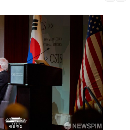
유럽증시, 美 고용 예상 밖 부진에 연준 금리 인상 가능성 
미 연준 매파 기세 꺾이나…고용 감소에 9월 동결 전망 우
[종합] 이슬람 수니파 3국, '공동방위협정' 체결… 이스라
트럼프, 백신·자폐증 행정명령 검토…"이르면 다음 주"
美 항소법원, 백악관 무도회장 공사 중단 명령…트럼프 제
이란 핵심 원유 수출항 '하르그섬', 최근 1주일 이상 '올스
美 고용 쇼크에 엔화 장중 급등…시장은 "또 개입했나" 촉
[AI MY 뉴스] 뉴욕 반도체주 프리뷰...美 고용 쇼크에 반도
뉴욕증시 프리뷰, 美 고용 쇼크에 금리 인상 우려 후퇴…나
[종합] 美 7월 고용 2만3000명 감소 '쇼크'…9월 금리 인