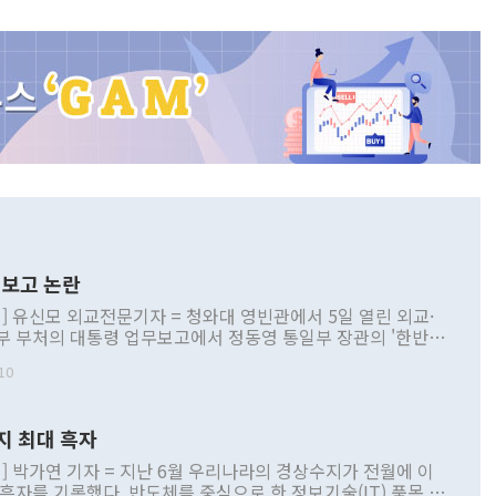
보고 논란
] 유신모 외교전문기자 = 청와대 영빈관에서 5일 열린 외교·
부 부처의 대통령 업무보고에서 정동영 통일부 장관의 '한반도
 구상'과 업무보고 발언이 논란을 빚고 있다. 이날 정 장관의
10
정부 내 조율을 거치지 않은 사안을 정책으로 추진하겠다고 공
는가 하면 사실 관계에 맞지 않은 설명도 있었다. 이재명 대통
로 신중을 기해 달라고 경고했고, 조현 외교부 장관은 '이상
지 최대 흑자
 근거한 비현실적 구상'이라는 비판을 내놨다. 그동안 정 장
책 관련 발언이 물의를 빚은 적은 여러 번 있지만 대통령과 유
] 박가연 기자 = 지난 6월 우리나라의 경상수지가 전월에 이
이 공개적으로 부정적 입장을 표명한 것은 이례적이다. 정 장
 흑자를 기록했다. 반도체를 중심으로 한 정보기술(IT) 품목 수