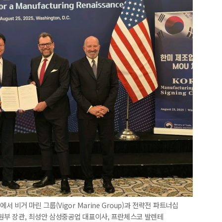
비거 마린 그룹(Vigor Marine Group)과 전략전 파트너십
자원부 장관, 최성안 삼성중공업 대표이사, 프란체스코 발렌테