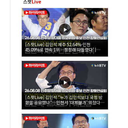
스팟
Live
[스팟Live] 김민석 제주 52.64%·인천
45.09%로 연속 1위…정청래 따돌렸다’ |
26.08.08 더불어민주당 당대표·최고위원 후
보 인천 합동연설회
[스팟Live] 김민석 “누가 김민석보다 국정 방
향을 공유했나”…인천서 ‘대체불가’ 외쳤다 |
26.08.08 더불어민주당 당대표·최고위원 후
보 인천 합동연설회