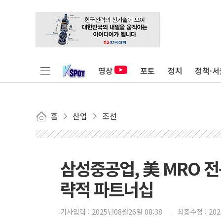
영상
포토
정치
정책·서
홈
산업
조선
삼성중공업, 美 MRO 전
략적 파트너십
기사입력 :
2025년08월26일 08:38
최종수정 :
20