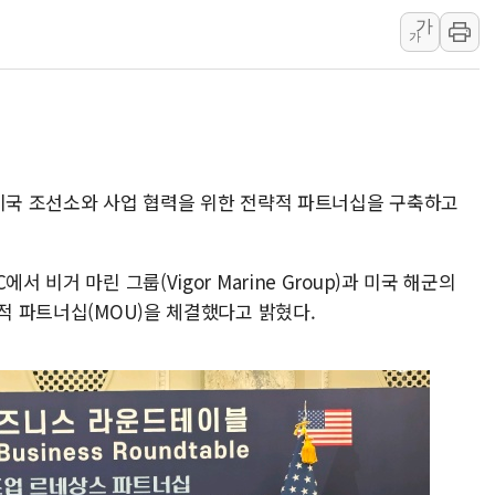
가
인천 선재도 갯벌서 해루질 중
가
인천서 말다툼 중 어머니 흉기
'화합' 꺼낸 김민석에 '뻔뻔
李대통령, ISA 개편 재검토 
동해중부 전 해상 풍랑주의보…
연일 폭염에 온열질환 사망 
 미국 조선소와 사업 협력을 위한 전략적 파트너십을 구축하고
中 전방위 아파트 부양, 수도
인제 용대리 계곡서 수위 상
 비거 마린 그룹(Vigor Marine Group)과 미국 해군의
략적 파트너십(MOU)을 체결했다고 밝혔다.