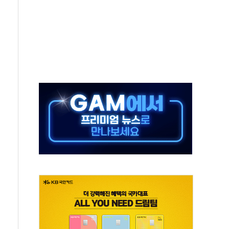
 실종 60대 나흘만에 숨진 채 발견
 살해 10대 아들 체포
' 받아친 정청래…제주 연설서 신경전 고조
지시…與 "적극 환영"·野 "졸속 국정"
10일까지 최대 3.5m 높은 물결
23명…정부, 비상대응기구 가동
 베이징도 부동산 규제 철폐
승으로 피서객 7명 고립…전원 구조