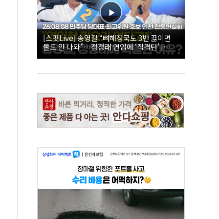
[스팟Live] 송영길 “뼈해장국도 3번 끓이면
물도 안 나와”…정청래 연임에 ‘직격탄’ |
26.08.08 더불어민주당 당대표·최고위원 후
보 인천 합동연설회