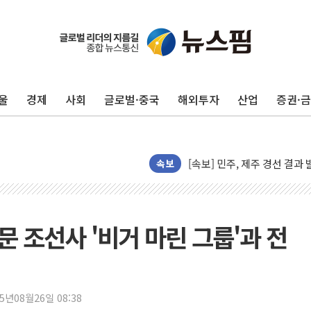
김민석, 2주차 제주·인천 경선서
울
경제
사회
글로벌·중국
해외투자
산업
증권·
[속보] 민주, 제주·인천 경선 결
[속보] 민주, 인천 경선 결과 발
[속보] 민주, 제주 경선 결과 발
이번주 국내 주요 금융일정(8.1
속보
美, 이란전 출구전략 만지작
강릉·동해·삼척 시간당 최대 
폐기물 수거하다 참변…60대
문 조선사 '비거 마린 그룹'과 전
서울 중랑구 주택가서 흉기 난
李대통령 "결혼 때문에 손해 
여수 오동도 인근 해상서 모
25년08월26일 08:38
추미애, '위안부' 피해자 기림