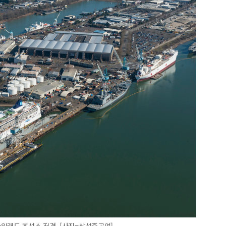
일랜드 조선소 전경. [사진=삼성중공업]