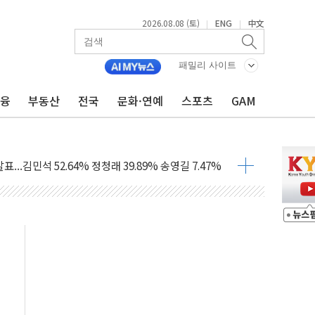
2026.08.08 (토)
ENG
中文
|
|
패밀리 사이트
 정청래에 승리...47.75% vs 42.08%
금융
부동산
전국
문화·연예
스포츠
GAM
과 발표...김민석 47.75% 정청래 42.08%
표...김민석 45.09% 정청래 43.27% 송영길 11.63%
표...김민석 52.64% 정청래 39.89% 송영길 7.47%
0~8.14)
…공습 한계·탄약 부족 현실화
50㎜ 폭우…강원 동해안 강한 비 이어져
 환경미화원 수거차에 치여 사망
동…60대 남성 2명 숨져
보는 일 없게"…'결혼 페널티' 22개 과제 손본다
터보트 전복…1명 사망·1명 실종
의 날 참석..."국제적 시민 연대로 목소리 내야"