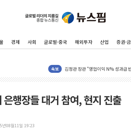
울
경제
사회
글로벌·중국
해외투자
산업
증권·
구광모, 내주 실리콘밸리서 젠슨 황 
뉴욕증시 개장 전 특징주...모더나
김정관 장관 "영업이익 N% 성과급
뉴욕증시 프리뷰, 미 주가선물 AI주
속보
청와대, 북한 단거리 탄도미사일 발사
금값 7주 만에 최고…美 고용 둔화·
[인도증시] 중동 긴장 완화에 실적 호
에 은행장들 대거 참여, 현지 진출
러, 1인칭시점 드론으로 우크라 민간
[베트남 증시] 지수 하락 속 'DGC
'월가의 황제' 다이먼 "금융시장 레
25년08월11일 19:23
양주 섬유염색공장서 화재 1명 중상…