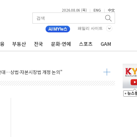
2026.08.06 (목)
ENG
中文
|
|
패밀리 사이트
금융
부동산
전국
문화·연예
스포츠
GAM
재회…로봇·AI 데이터센터·모빌리티 구체화
·아이온큐·도어대시↑ VS 샌디스크·피그마·앱러빈↓
 반대…상법·자본시장법 개정 논의"
 차익실현 속 혼조세...웨스턴디지털·샌디스크↓
에 긴급 안보 점검회의
호르무즈 재개방 기대에 강세
조까지, 상승...호실적 보고 기업 상승세 뚜렷
인 '사파리' 공격… 시민들 공포감 극대화 전략
' 임시 주총 기대감에 홀로 상한가…마진 잔액은 사상 최고
버리지 위험수위…숨은 차입이 더 큰 변수"
대응 1단계 진압 중