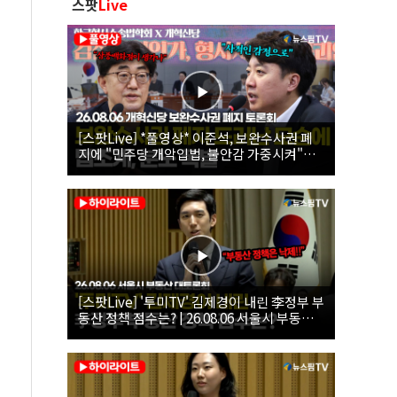
스팟
Live
[스팟Live] *풀영상* 이준석, 보완수사권 폐
지에 "민주당 개악입법, 불안감 가중시켜"｜
26.08.06 개혁신당 보완수사권 폐지 토론회
[스팟Live] '투미TV' 김제경이 내린 李정부 부
동산 정책 점수는? | 26.08.06 서울시 부동산
대토론회