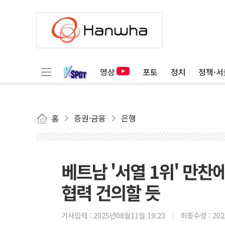
영상
포토
정치
정책·서
홈
증권·금융
은행
베트남 '서열 1위' 만찬
협력 건의할 듯
기사입력 :
2025년08월11일 19:23
최종수정 :
20