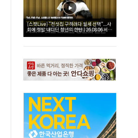
[스팟Live] "전셋집 구하려다 월세 선택"...사
회에 첫발 내디딘 청년의 한탄 | 26.08.06 서울
시 부동산 대토론회