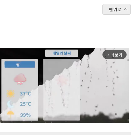
맨위로
더보기
arrow_forward_ios