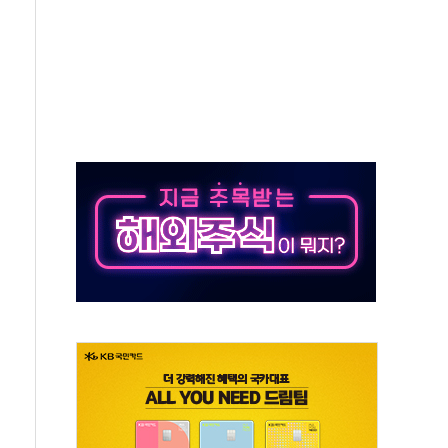
야, 경쟁상대 中과 비교해야"
하는 '선봉'의 대민 봉사
미사일 1발 발사… 올해 10번째·42일 만 도발
 새 안보 위기… 반군·마약카르텔이 습득해 전투 활용
어선 구조
무해한 표면 부식 물질"
분만에 진화...외국인 노동자 숨져
즌2
축 피해 최소화 '총력 대응'