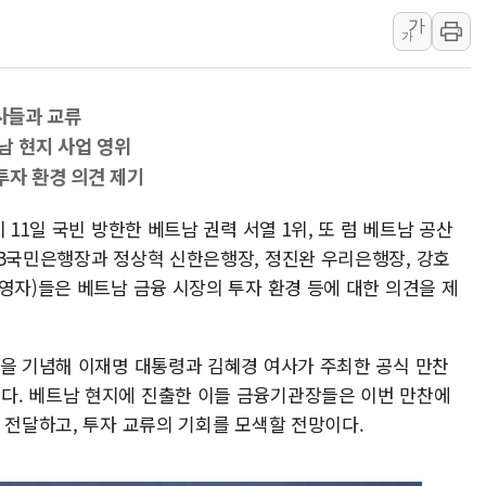
가
김정관 산업부 장관 "주 52시간 손봐
가
해군 1함대 창설 80주년…지역과 함께
[3보] 북, 원산서 동해로 단거리 탄도
인사들과 교류
우크라 드론 전술, 중남미 콜롬비아에
남 현지 사업 영위
동해해경, 독도 해상서 부유물 감긴 
투자 환경 의견 제기
주한미군 "오산기지 누출, 백린 아닌 
구미 폐염산처리업체서 불 2시간30여
 11일 국빈 방한한 베트남 권력 서열 1위, 또 럼 베트남 공산
KB국민은행장과 정상혁 신한은행장, 정진완 우리은행장, 강호
해군과 함께하는 '불금전파, 송정' 시
영자)들은 베트남 금융 시장의 투자 환경 등에 대한 의견을 제
강원도 폭염특보 11일째…온열질환·가
한을 기념해 이재명 대통령과 김혜경 여사가 주최한 공식 만찬
다. 베트남 현지에 진출한 이들 금융기관장들은 이번 만찬에
 전달하고, 투자 교류의 기회를 모색할 전망이다.