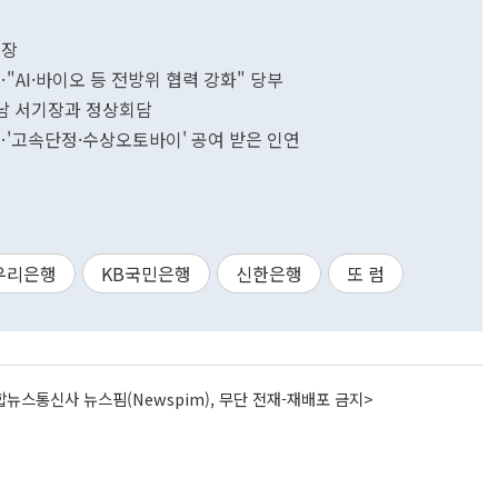
기장
"AI·바이오 등 전방위 협력 강화" 당부
트남 서기장과 정상회담
'…'고속단정·수상오토바이' 공여 받은 인연
우리은행
KB국민은행
신한은행
또 럼
뉴스통신사 뉴스핌(Newspim), 무단 전재-재배포 금지>