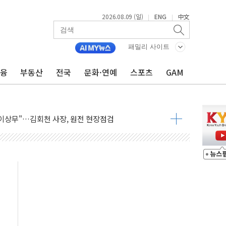
2026.08.09 (일)
ENG
中文
|
|
패밀리 사이트
금융
부동산
전국
문화·연예
스포츠
GAM
총리비서실
 모집…지역 크리에이터 확대
 이상무"…김회천 사장, 원전 현장점검
독 강화' 2개 법 대표 발의
 페널티 만든 건 이 정권…신생아 특례 대출까지 줄여"
의에 "수용할 수 없다" 반박
 결혼까지 정쟁 소재 삼아…청년 삶 가로막는 걸림돌"
 사망자 2명…올해 하루 환자 최다
사)씨 모친상
난간 붕괴…인명피해 없어
 신종 보이스피싱 기승…금감원 소비자경보