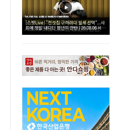
[스팟Live] "전셋집 구하려다 월세 선택"...사
회에 첫발 내디딘 청년의 한탄 | 26.08.06 서울
시 부동산 대토론회