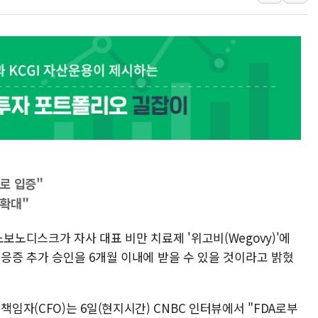
해군 1함대 창설 80주년…지역과 함께
[3보] 북, 원산서 동해로 단거리 탄도
우크라 드론 전술, 중남미 콜롬비아에
동해해경, 독도 해상서 부유물 감긴 
주한미군 "오산기지 누출, 백린 아닌 
구미 폐염산처리업체서 불 2시간30여
로 입증"
 확대"
보노디스크가 자사 대표 비만 치료제 '위고비(Wegovy)'에
적응증 추가 승인을 6개월 이내에 받을 수 있을 것이라고 밝혔
자(CFO)는 6일(현지시간) CNBC 인터뷰에서 "FDA로부