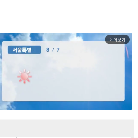
더보기
arrow_forward_ios
Mute