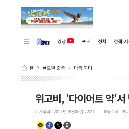
영상
포토
정치
정책·서
홈
글로벌·중국
미국·북미
위고비, '다이어트 약'서
기사입력 :
2025년08월06일 22:31
최종수정 :
20