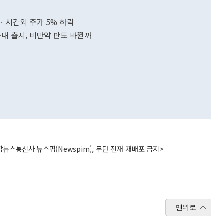
… 시간외 주가 5% 하락
국내 출시, 비만약 판도 바뀔까
뉴스통신사 뉴스핌(Newspim), 무단 전재-재배포 금지>
맨위로