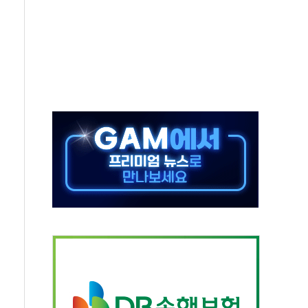
하는 '선봉'의 대민 봉사
미사일 1발 발사… 올해 10번째·42일 만 도발
 새 안보 위기… 반군·마약카르텔이 습득해 전투 활용
어선 구조
무해한 표면 부식 물질"
분만에 진화...외국인 노동자 숨져