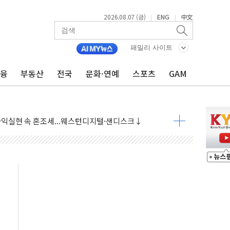
2026.08.07 (금)
ENG
中文
|
|
 상승… "2분기 기업 순이익 21% 증가" 전망
 나토 회원국 공격 검토… 거짓 깃발 작전"
패밀리 사이트
재회…로봇·AI 데이터센터·모빌리티 구체화
금융
부동산
전국
문화·연예
스포츠
GAM
·아이온큐·도어대시↑ VS 샌디스크·피그마·앱러빈↓
 반대…상법·자본시장법 개정 논의"
 차익실현 속 혼조세...웨스턴디지털·샌디스크↓
에 긴급 안보 점검회의
호르무즈 재개방 기대에 강세
조까지, 상승...호실적 보고 기업 상승세 뚜렷
인 '사파리' 공격… 시민들 공포감 극대화 전략
' 임시 주총 기대감에 홀로 상한가…마진 잔액은 사상 최고
버리지 위험수위…숨은 차입이 더 큰 변수"
대응 1단계 진압 중
야, 경쟁상대 中과 비교해야"