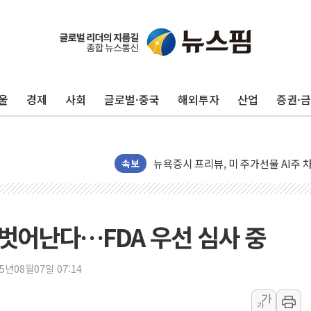
유럽증시, 견조한 실적 소화하며 대부분
리투아니아 국방 "러, 우크라 드론으로
구광모, 내주 실리콘밸리서 젠슨 황 
울
경제
사회
글로벌·중국
해외투자
산업
증권·
뉴욕증시 개장 전 특징주...모더나
김정관 장관 "영업이익 N% 성과급
뉴욕증시 프리뷰, 미 주가선물 AI주
청와대, 북한 단거리 탄도미사일 발사
속보
금값 7주 만에 최고…美 고용 둔화·
[인도증시] 중동 긴장 완화에 실적 호
러, 1인칭시점 드론으로 우크라 민간
 벗어난다…FDA 우선 심사 중
[베트남 증시] 지수 하락 속 'DGC
'월가의 황제' 다이먼 "금융시장 레
25년08월07일 07:14
양주 섬유염색공장서 화재 1명 중상…
가
가
김정관 산업부 장관 "주 52시간 손봐