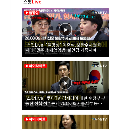
스팟
Live
[스팟Live] *풀영상* 이준석, 보완수사권 폐
지에 "민주당 개악입법, 불안감 가중시켜"｜
26.08.06 개혁신당 보완수사권 폐지 토론회
[스팟Live] '투미TV' 김제경이 내린 李정부 부
동산 정책 점수는? | 26.08.06 서울시 부동산
대토론회